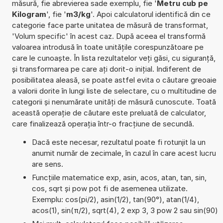
măsură, fie abrevierea sade exemplu, fie '
Metru cub pe
Kilogram
', fie '
m3/kg
'. Apoi calculatorul identifică din ce
categorie face parte unitatea de măsură de transformat,
'Volum specific' în acest caz. După aceea el transformă
valoarea introdusă în toate unitățile corespunzătoare pe
care le cunoaște. În lista rezultatelor veți găsi, cu siguranță,
și transformarea pe care ați dorit-o inițial. Indiferent de
posibilitatea aleasă, se poate astfel evita o căutare greoaie
a valorii dorite în lungi liste de selectare, cu o multitudine de
categorii și nenumărate unități de măsură cunoscute. Toată
această operație de căutare este preluată de calculator,
care finalizează operația într-o fracțiune de secundă.
Dacă este necesar, rezultatul poate fi rotunjit la un
anumit număr de zecimale, în cazul în care acest lucru
are sens.
Funcțiile matematice exp, asin, acos, atan, tan, sin,
cos, sqrt și pow pot fi de asemenea utilizate.
Exemplu: cos(pi/2), asin(1/2), tan(90°), atan(1/4),
acos(1), sin(π/2), sqrt(4), 2 exp 3, 3 pow 2 sau sin(90)