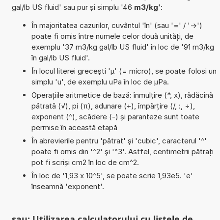
gal/lb US fluid' sau pur și simplu '46
m3/kg
':
În majoritatea cazurilor, cuvântul 'în' (sau '=' / '->')
poate fi omis între numele celor două unități, de
exemplu '37 m3/kg gal/lb US fluid' în loc de '91 m3/kg
în gal/lb US fluid'.
În locul literei grecești 'µ' (= micro), se poate folosi un
simplu 'u', de exemplu uPa în loc de µPa.
Operațiile aritmetice de bază: înmulțire (*, x), rădăcină
pătrată (√), pi (π), adunare (+), împărțire (/, :, ÷),
exponent (^), scădere (-) și paranteze sunt toate
permise în această etapă
În abrevierile pentru 'pătrat' și 'cubic', caracterul '^'
poate fi omis din '^2' și '^3'. Astfel, centimetrii pătrați
pot fi scriși cm2 în loc de cm^2.
În loc de '1,93 x 10^5', se poate scrie 1,93e5. 'e'
înseamnă 'exponent'.
sau: Utilizarea calculatorului cu listele de