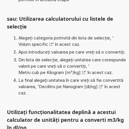
sau: Utilizarea calculatorului cu listele de
selecție
Alegeți categoria potrivită din lista de selecție, '
Volum specific
' în acest caz.
Apoi introduceți valoarea pe care vreți să o convertiți.
Din lista de selecție, alegeți unitatea care corespunde
valorii pe care vreți să o convertiți, '
Metru cub pe Kilogram [m³/kg]
' în acest caz.
La final alegeți unitatea în care vreți să fie convertită
valoarea, '
Decilitru pe Nanogram [dl/ng]
' în acest
caz.
Utilizați funcționalitatea deplină a acestui
calculator de unități pentru a converti m3/kg
în dl/ng