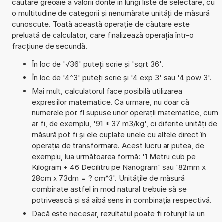
căutare greoaie a valorii dorite în lungi liste de selectare, cu
o multitudine de categorii și nenumărate unități de măsură
cunoscute. Toată această operație de căutare este
preluată de calculator, care finalizează operația într-o
fracțiune de secundă.
În loc de '√36' puteți scrie și 'sqrt 36'.
În loc de '4^3' puteți scrie și '4 exp 3' sau '4 pow 3'.
Mai mult, calculatorul face posibilă utilizarea
expresiilor matematice. Ca urmare, nu doar că
numerele pot fi supuse unor operații matematice, cum
ar fi, de exemplu, '91 * 37 m3/kg', ci diferite unități de
măsură pot fi și ele cuplate unele cu altele direct în
operația de transformare. Acest lucru ar putea, de
exemplu, lua următoarea formă: '1 Metru cub pe
Kilogram + 46 Decilitru pe Nanogram' sau '82mm x
28cm x 73dm = ? cm^3'. Unitățile de măsură
combinate astfel în mod natural trebuie să se
potrivească și să aibă sens în combinația respectivă.
Dacă este necesar, rezultatul poate fi rotunjit la un