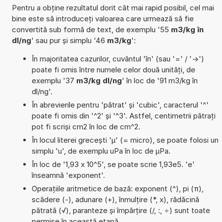
Pentru a obține rezultatul dorit cât mai rapid posibil, cel mai
bine este să introduceți valoarea care urmează să fie
convertită sub formă de text, de exemplu '55
m3/kg în
dl/ng
' sau pur și simplu '46
m3/kg
':
În majoritatea cazurilor, cuvântul 'în' (sau '=' / '->')
poate fi omis între numele celor două unități, de
exemplu '37
m3/kg dl/ng
' în loc de '91 m3/kg în
dl/ng'.
În abrevierile pentru 'pătrat' și 'cubic', caracterul '^'
poate fi omis din '^2' și '^3'. Astfel, centimetrii pătrați
pot fi scriși cm2 în loc de cm^2.
În locul literei grecești 'µ' (= micro), se poate folosi un
simplu 'u', de exemplu uPa în loc de µPa.
În loc de '1,93 x 10^5', se poate scrie 1,93e5. 'e'
înseamnă 'exponent'.
Operațiile aritmetice de bază: exponent (^), pi (π),
scădere (-), adunare (+), înmulțire (*, x), rădăcină
pătrată (√), paranteze și împărțire (/, :, ÷) sunt toate
permise în această etapă