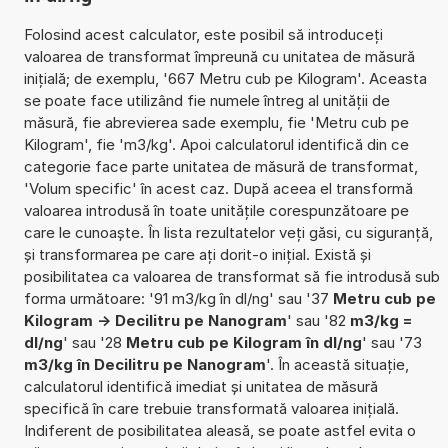
Folosind acest calculator, este posibil să introduceți
valoarea de transformat împreună cu unitatea de măsură
inițială; de exemplu, '667 Metru cub pe Kilogram'. Aceasta
se poate face utilizând fie numele întreg al unității de
măsură, fie abrevierea sade exemplu, fie 'Metru cub pe
Kilogram', fie 'm3/kg'. Apoi calculatorul identifică din ce
categorie face parte unitatea de măsură de transformat,
'Volum specific' în acest caz. După aceea el transformă
valoarea introdusă în toate unitățile corespunzătoare pe
care le cunoaște. În lista rezultatelor veți găsi, cu siguranță,
și transformarea pe care ați dorit-o inițial. Există și
posibilitatea ca valoarea de transformat să fie introdusă sub
forma următoare: '91 m3/kg în dl/ng' sau '37
Metru cub pe
Kilogram -> Decilitru pe Nanogram
' sau '82
m3/kg =
dl/ng
' sau '28
Metru cub pe Kilogram în dl/ng
' sau '73
m3/kg în Decilitru pe Nanogram
'. În această situație,
calculatorul identifică imediat și unitatea de măsură
specifică în care trebuie transformată valoarea inițială.
Indiferent de posibilitatea aleasă, se poate astfel evita o