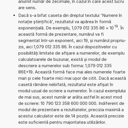
anumit număr de zecimale, în cazul în care acest lucru
are sens.
Dacă s-a bifat caseta din dreptul textului 'Numere în
notație științifică', rezultatul va apărea în formă
19
exponențială. De exemplu, 1,079 012 335 86
×
10
. În
această formă de prezentare, numărul va fi
segmentat într-un exponent, aici 19, și numărul propriu-
zis, aici 1,079 012 335 86. În cazul dispozitivelor cu
posibilități limitate de afișare a numerelor, de exemplu
calculatoarele de buzunar, există și modul de
descriere a numerelor sub forma: 1,079 012 335
86E+19. Această formă face mai ales numerele foarte
mari și cele foarte mici mai ușor de citit. Dacă această
casetă rămâne nebifată, rezultatul este afișat în
modul uzual de scriere a numerelor. În cazul exemplului
de mai sus, acest număr ar arăta astfel în acest mod
de scriere: 10 790 123 358 600 000 000. Indiferent de
modul de prezentare a rezultatelor, precizia maximă a
acestui calculator este de 14 poziții. Această precizie
este suficientă pentru majoritatea utilizărilor.