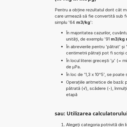
Pentru a obține rezultatul dorit cât m
care urmează să fie convertită sub 
simplu '64
m3/kg
':
În majoritatea cazurilor, cuvântu
unități, de exemplu '91
m3/kg 
În abrevierile pentru 'pătrat' și 
centimetrii pătrați pot fi scriș
În locul literei grecești 'µ' (= 
de µPa.
În loc de '1,3 x 10^5', se poate
Operațiile aritmetice de bază: 
pătrată (√), scădere (-), înmulți
etapă
sau: Utilizarea calculatorului
Alegeți categoria potrivită din l