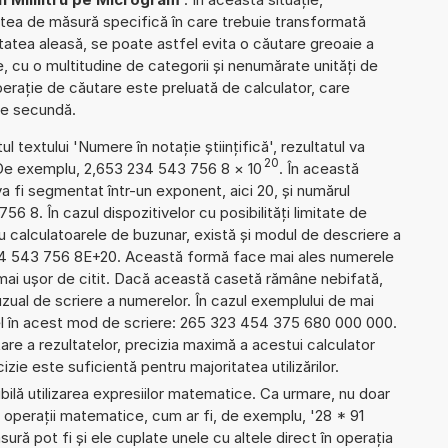
itatea de măsură specifică în care trebuie transformată
ilitatea aleasă, se poate astfel evita o căutare greoaie a
are, cu o multitudine de categorii și nenumărate unități de
rație de căutare este preluată de calculator, care
 de secundă.
l textului 'Numere în notație științifică', rezultatul va
20
 De exemplu, 2,653 234 543 756 8
×
10
. În această
 fi segmentat într-un exponent, aici 20, și numărul
56 8. În cazul dispozitivelor cu posibilități limitate de
 calculatoarele de buzunar, există și modul de descriere a
34 543 756 8E+20. Această formă face mai ales numerele
 mai ușor de citit. Dacă această casetă rămâne nebifată,
uzual de scriere a numerelor. În cazul exemplului de mai
el în acest mod de scriere: 265 323 454 375 680 000 000.
re a rezultatelor, precizia maximă a acestui calculator
izie este suficientă pentru majoritatea utilizărilor.
ibilă utilizarea expresiilor matematice. Ca urmare, nu doar
 operații matematice, cum ar fi, de exemplu, '28 * 91
sură pot fi și ele cuplate unele cu altele direct în operația