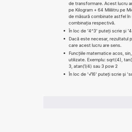
de transformare. Acest lucru a
pe Kilogram + 64 Mililitru pe 
de măsură combinate astfel în m
combinația respectivă.
În loc de '4^3' puteți scrie și '
Dacă este necesar, rezultatul po
care acest lucru are sens.
Funcțiile matematice acos, sin,
utilizate. Exemplu: sqrt(4), tan(
3, atan(1/4) sau 3 pow 2
În loc de '√16' puteți scrie și 'sq