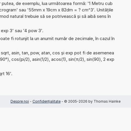
r putea, de exemplu, lua următoarea formă: '1 Metru cub
Microgram' sau '55mm x 19cm x 82dm = ? cm^3'. Unitățile
od natural trebuie să se potrivească și să aibă sens în
4 exp 3' sau '4 pow 3'.
ate fi rotunjit la un anumit număr de zecimale, în cazul în
 sqrt, asin, tan, pow, atan, cos și exp pot fi de asemenea
90°), cos(pi/2), asin(1/2), acos(1), sin(π/2), sin(90), 2 exp
rt 16'.
Despre noi
-
Confidențialitate
- © 2005-2026 by Thomas Hainke