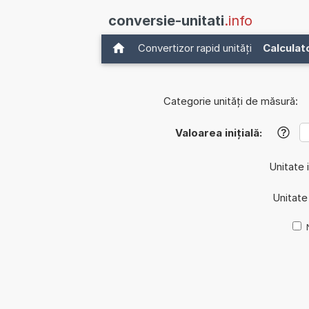
conversie-unitati
.info
Convertizor rapid unități
Calculat
Categorie unități de măsură:
Valoarea inițială:
?
Unitate i
Unitate