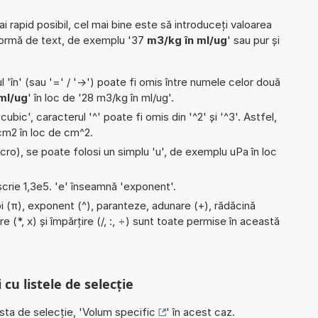
ai rapid posibil, cel mai bine este să introduceți valoarea
formă de text, de exemplu '37
m3/kg în ml/ug
' sau pur și
l 'în' (sau '=' / '->') poate fi omis între numele celor două
ml/ug
' în loc de '28 m3/kg în ml/ug'.
'cubic', caracterul '^' poate fi omis din '^2' și '^3'. Astfel,
i cm2 în loc de cm^2.
micro), se poate folosi un simplu 'u', de exemplu uPa în loc
 scrie 1,3e5. 'e' înseamnă 'exponent'.
pi (π), exponent (^), paranteze, adunare (+), rădăcină
re (*, x) și împărțire (/, :, ÷) sunt toate permise în această
 cu listele de selecție
ista de selecție, '
Volum specific
' în acest caz.