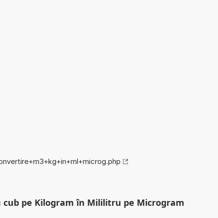
/convertire+m3+kg+in+ml+microg.php
 cub pe Kilogram în Mililitru pe Microgram