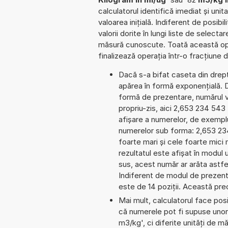
calculatorul identifică imediat și un
valoarea inițială. Indiferent de posib
valorii dorite în lungi liste de select
măsură cunoscute. Toată această ope
finalizează operația într-o fracțiune
Dacă s-a bifat caseta din dreptu
apărea în formă exponențială.
formă de prezentare, numărul va
propriu-zis, aici 2,653 234 543 7
afișare a numerelor, de exemplu
numerelor sub forma: 2,653 2
foarte mari și cele foarte mici
rezultatul este afișat în modul 
sus, acest număr ar arăta astf
Indiferent de modul de prezenta
este de 14 poziții. Această prec
Mai mult, calculatorul face pos
că numerele pot fi supuse unor
m3/kg', ci diferite unități de mă