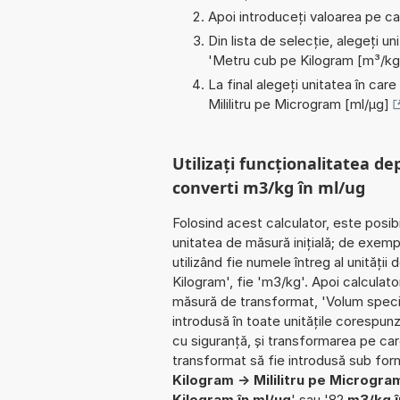
Apoi introduceți valoarea pe car
Din lista de selecție, alegeți u
'
Metru cub pe Kilogram [m³/kg
La final alegeți unitatea în care
Mililitru pe Microgram [ml/µg]
Utilizați funcționalitatea de
converti m3/kg în ml/ug
Folosind acest calculator, este posib
unitatea de măsură inițială; de exem
utilizând fie numele întreg al unităț
Kilogram', fie 'm3/kg'. Apoi calculato
măsură de transformat, 'Volum speci
introdusă în toate unitățile corespunz
cu siguranță, și transformarea pe care 
transformat să fie introdusă sub for
Kilogram -> Mililitru pe Microgra
Kilogram în ml/ug
' sau '82
m3/kg î