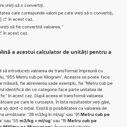
e vreți să o convertiți.
nitatea care corespunde valorii pe care vreți să o convertiți,
]
' în acest caz.
 vreți să fie convertită valoarea, '
' în acest caz.
plină a acestui calculator de unități pentru a
il să introduceți valoarea de transformat împreună cu
plu, '955 Metru cub pe Kilogram'. Aceasta se poate face
ii de măsură, fie abrevierea sade exemplu, fie 'Metru cub pe
rul identifică din ce categorie face parte unitatea de
fic' în acest caz. După aceea el transformă valoarea
ătoare pe care le cunoaște. În lista rezultatelor veți găsi,
ați dorit-o inițial. Există și posibilitatea ca valoarea de
ma următoare: '28 m3/kg în ml/ug' sau '91
Metru cub pe
m
' sau '55
m3/kg = ml/ug
' sau '19
Metru cub pe
n Mililitru pe Microgram
'. În această situație,