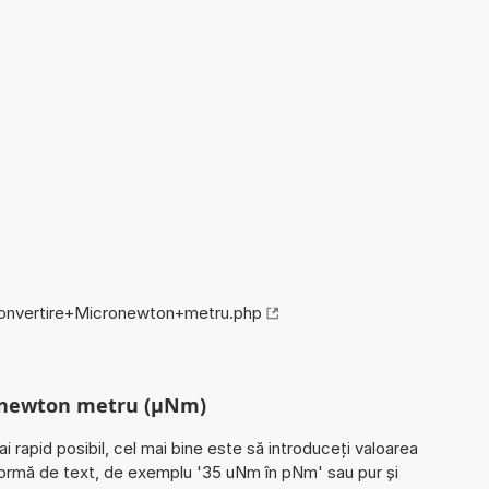
/convertire+Micronewton+metru.php
ronewton metru (µNm)
ai rapid posibil, cel mai bine este să introduceți valoarea
formă de text, de exemplu '35 uNm în pNm' sau pur și