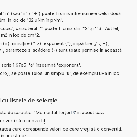
l 'în' (sau '=' / '->') poate fi omis între numele celor două
m' în loc de '32 uNm în pNm'.
'cubic', caracterul '^' poate fi omis din '^2' și '^3'. Astfel,
i cm2 în loc de cm^2.
(π), înmulțire (*, x), exponent (^), împărțire (/, :, ÷),
√), paranteze și scădere (-) sunt toate permise în această
e scrie 1,67e5. 'e' înseamnă 'exponent'.
micro), se poate folosi un simplu 'u', de exemplu uPa în loc
 cu listele de selecție
ista de selecție, '
Momentul forței
' în acest caz.
e vreți să o convertiți.
nitatea care corespunde valorii pe care vreți să o convertiți,
' în acest caz.