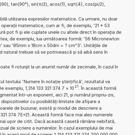
n(90), tan(90°), sin(π/2), acos(1), sqrt(4), cos(pi/2),
ibilă utilizarea expresiilor matematice. Ca urmare, nu doar
 operații matematice, cum ar fi, de exemplu, '21 * 53
ră pot fi și ele cuplate unele cu altele direct în operația de
putea, de exemplu, lua următoarea formă: '56 Micronewton
' sau '85mm x 18cm x 50dm = ? cm^3'. Unitățile de
natural trebuie să se potrivească și să aibă sens în
ate fi rotunjit la un anumit număr de zecimale, în cazul în
l textului 'Numere în notație științifică', rezultatul va
21
De exemplu, 1,314 133 321 374 7
×
10
. În această formă
mentat într-un exponent, aici 21, și numărul propriu-zis,
 dispozitivelor cu posibilități limitate de afișare a
oarele de buzunar, există și modul de descriere a
3 321 374 7E+21. Această formă face mai ales numerele
 mai ușor de citit. Dacă această casetă rămâne nebifată,
uzual de scriere a numerelor. În cazul exemplului de mai
l în acest mod de scriere: 1 314 133 321 374 700 000 000.