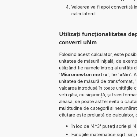
Valoarea va fi apoi convertită 
calculatorul.
Utilizați funcționalitatea de
converti uNm
Folosind acest calculator, este posib
unitatea de măsură inițială; de exe
utilizând fie numele întreg al unități
'
Micronewton metru
', fie '
uNm
'. 
unitatea de măsură de transformat, 
valoarea introdusă în toate unitățile 
veți găsi, cu siguranță, și transformar
aleasă, se poate astfel evita o căutare
multitudine de categorii și nenumăra
căutare este preluată de calculator, 
În loc de '4^3' puteți scrie și '
Funcțiile matematice sqrt, sin,