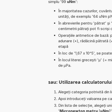
simplu '99
uNm
':
În majoritatea cazurilor, cuvântu
unități, de exemplu '64 uNm pN
În abrevierile pentru 'pătrat' și 
centimetrii pătrați pot fi scriș
Operațiile aritmetice de bază: pi 
adunare (+), rădăcină pătrată (
etapă
În loc de '1,67 x 10^5', se poat
În locul literei grecești 'µ' (= 
de µPa.
sau: Utilizarea calculatorului
Alegeți categoria potrivită din l
Apoi introduceți valoarea pe car
Din lista de selecție, alegeți u
'
Micronewton metru
[
µNm
]