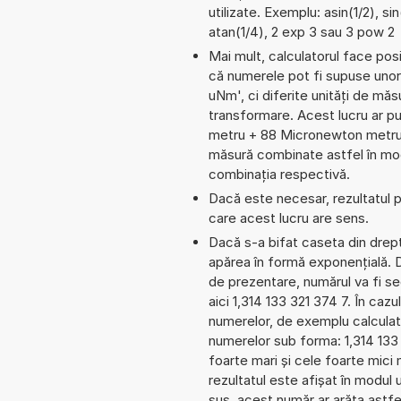
utilizate. Exemplu: asin(1/2), si
atan(1/4), 2 exp 3 sau 3 pow 2
Mai mult, calculatorul face pos
că numerele pot fi supuse unor
uNm', ci diferite unități de măsu
transformare. Acest lucru ar 
metru + 88 Micronewton metru
măsură combinate astfel în mod 
combinația respectivă.
Dacă este necesar, rezultatul po
care acest lucru are sens.
Dacă s-a bifat caseta din dreptu
apărea în formă exponențială. 
de prezentare, numărul va fi seg
aici 1,314 133 321 374 7. În cazul
numerelor, de exemplu calculat
numerelor sub forma: 1,314 13
foarte mari și cele foarte mici
rezultatul este afișat în modul 
sus, acest număr ar arăta astfe