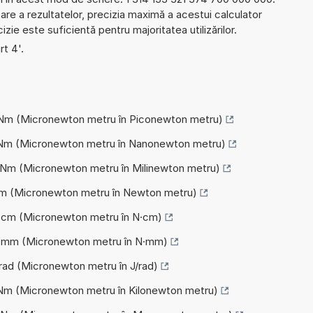
re a rezultatelor, precizia maximă a acestui calculator
izie este suficientă pentru majoritatea utilizărilor.
rt 4'.
 pNm (Micronewton metru în Piconewton metru)
 nNm (Micronewton metru în Nanonewton metru)
mNm (Micronewton metru în Milinewton metru)
 Nm (Micronewton metru în Newton metru)
N·cm (Micronewton metru în N·cm)
 N·mm (Micronewton metru în N·mm)
/rad (Micronewton metru în J/rad)
kNm (Micronewton metru în Kilonewton metru)