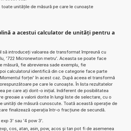
în toate unitățile de măsură pe care le cunoaște
plină a acestui calculator de unități pentru a
il să introduceți valoarea de transformat împreună cu
mplu, '722 Micronewton metru'. Aceasta se poate face
i de măsură, fie abrevierea sade exemplu, fie
Apoi calculatorul identifică din ce categorie face parte
'Momentul forței' în acest caz. După aceea el transformă
corespunzătoare pe care le cunoaște. În lista rezultatelor
ea pe care ați dorit-o inițial. Indiferent de posibilitatea
 greoaie a valorii dorite în lungi liste de selectare, cu o
te unități de măsură cunoscute. Toată această operație de
care finalizează operația într-o fracțiune de secundă.
4 exp 3' sau '4 pow 3'.
 exp, cos, atan, asin, pow, acos și tan pot fi de asemenea