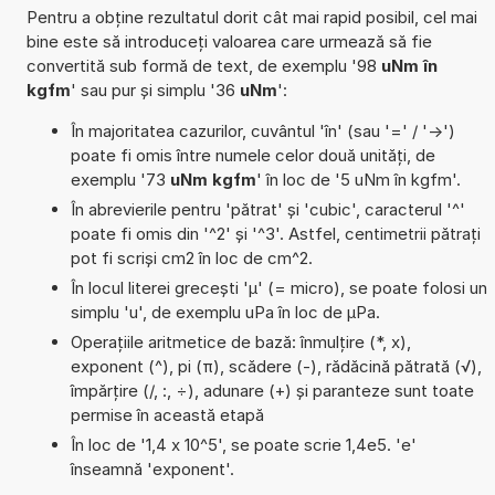
Pentru a obține rezultatul dorit cât mai rapid posibil, cel mai
bine este să introduceți valoarea care urmează să fie
convertită sub formă de text, de exemplu '98
uNm în
kgfm
' sau pur și simplu '36
uNm
':
În majoritatea cazurilor, cuvântul 'în' (sau '=' / '->')
poate fi omis între numele celor două unități, de
exemplu '73
uNm kgfm
' în loc de '5 uNm în kgfm'.
În abrevierile pentru 'pătrat' și 'cubic', caracterul '^'
poate fi omis din '^2' și '^3'. Astfel, centimetrii pătrați
pot fi scriși cm2 în loc de cm^2.
În locul literei grecești 'µ' (= micro), se poate folosi un
simplu 'u', de exemplu uPa în loc de µPa.
Operațiile aritmetice de bază: înmulțire (*, x),
exponent (^), pi (π), scădere (-), rădăcină pătrată (√),
împărțire (/, :, ÷), adunare (+) și paranteze sunt toate
permise în această etapă
În loc de '1,4 x 10^5', se poate scrie 1,4e5. 'e'
înseamnă 'exponent'.