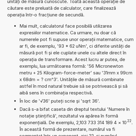
unități de măsură cunoscute. Toată această operație de
căutare este preluată de calculator, care finalizează
operația într-o fracțiune de secundă.
Mai mult, calculatorul face posibilă utilizarea
expresiilor matematice. Ca urmare, nu doar că
numerele pot fi supuse unor operații matematice, cum
ar fi, de exemplu, '93 * 62 uNm', ci diferite unități de
măsură pot fi și ele cuplate unele cu altele direct în
operația de transformare. Acest lucru ar putea, de
exemplu, lua următoarea formă: '56 Micronewton
metru + 25 Kilogram-force-meter' sau '31mm x 99cm
x 68dm = ? cm^3'. Unitățile de măsură combinate
astfel în mod natural trebuie să se potrivească și să
aibă sens în combinația respectivă.
În loc de '√36' puteți scrie și 'sqrt 36'.
Dacă s-a bifat caseta din dreptul textului 'Numere în
notație științifică', rezultatul va apărea în formă
22
exponențială. De exemplu, 2,103 733 314 189 4
×
10
.
În această formă de prezentare, numărul va fi
segmentat într-un exponent, aici 22, și numărul