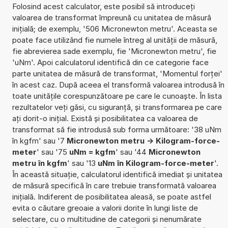
Folosind acest calculator, este posibil să introduceți
valoarea de transformat împreună cu unitatea de măsură
inițială; de exemplu, '506 Micronewton metru'. Aceasta se
poate face utilizând fie numele întreg al unității de măsură,
fie abrevierea sade exemplu, fie 'Micronewton metru', fie
'uNm'. Apoi calculatorul identifică din ce categorie face
parte unitatea de măsură de transformat, 'Momentul forței'
în acest caz. După aceea el transformă valoarea introdusă în
toate unitățile corespunzătoare pe care le cunoaște. În lista
rezultatelor veți găsi, cu siguranță, și transformarea pe care
ați dorit-o inițial. Există și posibilitatea ca valoarea de
transformat să fie introdusă sub forma următoare: '38 uNm
în kgfm' sau '7
Micronewton metru -> Kilogram-force-
meter
' sau '75
uNm = kgfm
' sau '44
Micronewton
metru în kgfm
' sau '13
uNm în Kilogram-force-meter
'.
În această situație, calculatorul identifică imediat și unitatea
de măsură specifică în care trebuie transformată valoarea
inițială. Indiferent de posibilitatea aleasă, se poate astfel
evita o căutare greoaie a valorii dorite în lungi liste de
selectare, cu o multitudine de categorii și nenumărate