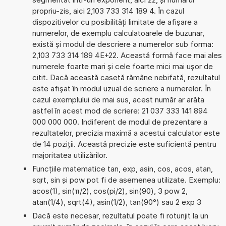
propriu-zis, aici 2,103 733 314 189 4. În cazul
dispozitivelor cu posibilități limitate de afișare a
numerelor, de exemplu calculatoarele de buzunar,
există și modul de descriere a numerelor sub forma:
2,103 733 314 189 4E+22. Această formă face mai ales
numerele foarte mari și cele foarte mici mai ușor de
citit. Dacă această casetă rămâne nebifată, rezultatul
este afișat în modul uzual de scriere a numerelor. În
cazul exemplului de mai sus, acest număr ar arăta
astfel în acest mod de scriere: 21 037 333 141 894
000 000 000. Indiferent de modul de prezentare a
rezultatelor, precizia maximă a acestui calculator este
de 14 poziții. Această precizie este suficientă pentru
majoritatea utilizărilor.
Funcțiile matematice tan, exp, asin, cos, acos, atan,
sqrt, sin și pow pot fi de asemenea utilizate. Exemplu:
acos(1), sin(π/2), cos(pi/2), sin(90), 3 pow 2,
atan(1/4), sqrt(4), asin(1/2), tan(90°) sau 2 exp 3
Dacă este necesar, rezultatul poate fi rotunjit la un