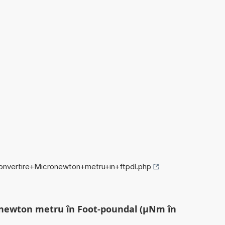
/convertire+Micronewton+metru+in+ftpdl.php
ronewton metru în Foot-poundal (µNm în