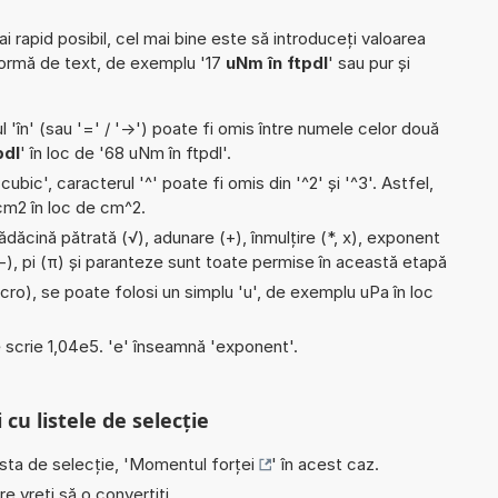
ai rapid posibil, cel mai bine este să introduceți valoarea
formă de text, de exemplu '17
uNm în ftpdl
' sau pur și
l 'în' (sau '=' / '->') poate fi omis între numele celor două
pdl
' în loc de '68 uNm în ftpdl'.
'cubic', caracterul '^' poate fi omis din '^2' și '^3'. Astfel,
i cm2 în loc de cm^2.
ădăcină pătrată (√), adunare (+), înmulțire (*, x), exponent
e (-), pi (π) și paranteze sunt toate permise în această etapă
micro), se poate folosi un simplu 'u', de exemplu uPa în loc
e scrie 1,04e5. 'e' înseamnă 'exponent'.
 cu listele de selecție
ista de selecție, '
Momentul forței
' în acest caz.
e vreți să o convertiți.