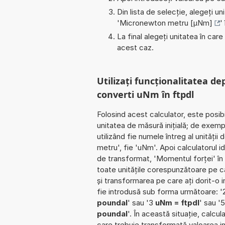
Din lista de selecție, alegeți u
'
Micronewton metru [µNm]
'
La final alegeți unitatea în care
acest caz.
Utilizați funcționalitatea de
converti uNm în ftpdl
Folosind acest calculator, este posib
unitatea de măsură inițială; de exe
utilizând fie numele întreg al unităț
metru', fie 'uNm'. Apoi calculatorul 
de transformat, 'Momentul forței' în
toate unitățile corespunzătoare pe car
și transformarea pe care ați dorit-o in
fie introdusă sub forma următoare: '
poundal
' sau '3
uNm = ftpdl
' sau '
poundal
'. În această situație, calcu
care trebuie transformată valoarea ini