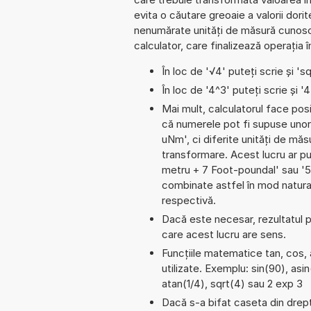
evita o căutare greoaie a valorii dorit
nenumărate unități de măsură cunosc
calculator, care finalizează operația 
În loc de '√4' puteți scrie și 'sq
În loc de '4^3' puteți scrie și '
Mai mult, calculatorul face pos
că numerele pot fi supuse unor
uNm', ci diferite unități de măsu
transformare. Acest lucru ar 
metru + 7 Foot-poundal' sau '
combinate astfel în mod natural
respectivă.
Dacă este necesar, rezultatul po
care acest lucru are sens.
Funcțiile matematice tan, cos, 
utilizate. Exemplu: sin(90), asin
atan(1/4), sqrt(4) sau 2 exp 3
Dacă s-a bifat caseta din dreptu