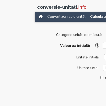
conversie-unitati
.info
Convertizor rapid unități
Calculat
Categorie unități de măsură:
Valoarea inițială:
?
Unitate inițială:
Unitate țintă: