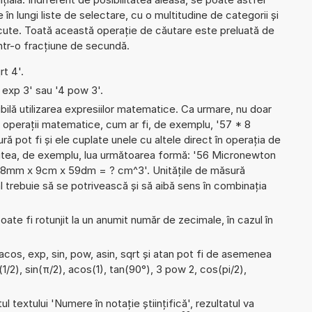
e în lungi liste de selectare, cu o multitudine de categorii și
ute. Toată această operație de căutare este preluată de
într-o fracțiune de secundă.
rt 4'.
4 exp 3' sau '4 pow 3'.
ibilă utilizarea expresiilor matematice. Ca urmare, nu doar
 operații matematice, cum ar fi, de exemplu, '57 * 8
ră pot fi și ele cuplate unele cu altele direct în operația de
putea, de exemplu, lua următoarea formă: '56 Micronewton
58mm x 9cm x 59dm = ? cm^3'. Unitățile de măsură
 trebuie să se potrivească și să aibă sens în combinația
ate fi rotunjit la un anumit număr de zecimale, în cazul în
acos, exp, sin, pow, asin, sqrt și atan pot fi de asemenea
(1/2), sin(π/2), acos(1), tan(90°), 3 pow 2, cos(pi/2),
l textului 'Numere în notație științifică', rezultatul va