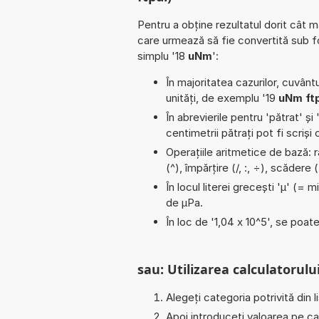
Pentru a obține rezultatul dorit cât m
care urmează să fie convertită sub 
simplu '18
uNm
':
În majoritatea cazurilor, cuvântu
unități, de exemplu '19
uNm ft
În abrevierile pentru 'pătrat' și 
centimetrii pătrați pot fi scriș
Operațiile aritmetice de bază: r
(^), împărțire (/, :, ÷), scăder
În locul literei grecești 'µ' (= 
de µPa.
În loc de '1,04 x 10^5', se poat
sau: Utilizarea calculatorului
Alegeți categoria potrivită din l
Apoi introduceți valoarea pe car