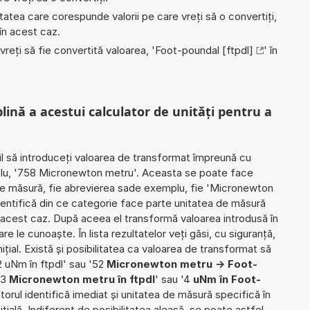
nitatea care corespunde valorii pe care vreți să o convertiți,
 în acest caz.
 vreți să fie convertită valoarea, '
Foot-poundal [ftpdl]
' în
plină a acestui calculator de unități pentru a
il să introduceți valoarea de transformat împreună cu
mplu, '758 Micronewton metru'. Aceasta se poate face
ii de măsură, fie abrevierea sade exemplu, fie 'Micronewton
identifică din ce categorie face parte unitatea de măsură
 acest caz. După aceea el transformă valoarea introdusă în
e le cunoaște. În lista rezultatelor veți găsi, cu siguranță,
ițial. Există și posibilitatea ca valoarea de transformat să
2 uNm în ftpdl' sau '52
Micronewton metru -> Foot-
53
Micronewton metru în ftpdl
' sau '4
uNm în Foot-
latorul identifică imediat și unitatea de măsură specifică în
țială. Indiferent de posibilitatea aleasă, se poate astfel