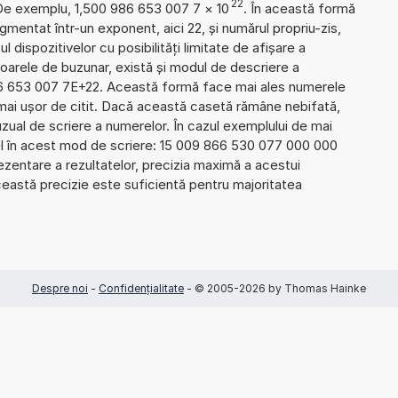
22
 De exemplu, 1,500 986 653 007 7
×
10
. În această formă
gmentat într-un exponent, aici 22, și numărul propriu-zis,
l dispozitivelor cu posibilități limitate de afișare a
oarele de buzunar, există și modul de descriere a
6 653 007 7E+22. Această formă face mai ales numerele
 mai ușor de citit. Dacă această casetă rămâne nebifată,
uzual de scriere a numerelor. În cazul exemplului de mai
el în acest mod de scriere: 15 009 866 530 077 000 000
zentare a rezultatelor, precizia maximă a acestui
Această precizie este suficientă pentru majoritatea
Despre noi
-
Confidențialitate
- © 2005-2026 by Thomas Hainke