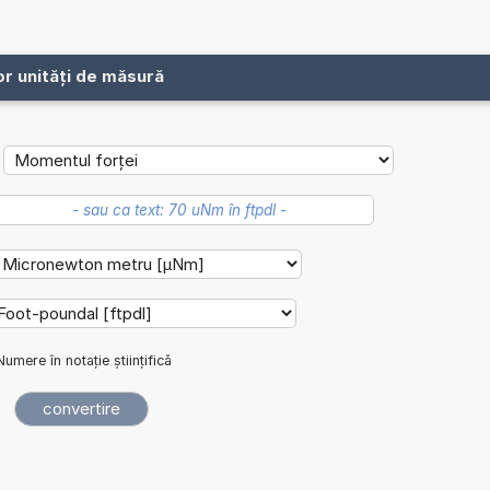
or unități de măsură
Numere în notație științifică