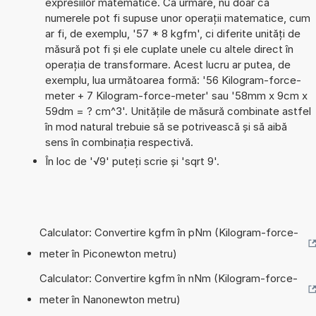
expresiilor matematice. Ca urmare, nu doar că
numerele pot fi supuse unor operații matematice, cum
ar fi, de exemplu, '57 * 8 kgfm', ci diferite unități de
măsură pot fi și ele cuplate unele cu altele direct în
operația de transformare. Acest lucru ar putea, de
exemplu, lua următoarea formă: '56 Kilogram-force-
meter + 7 Kilogram-force-meter' sau '58mm x 9cm x
59dm = ? cm^3'. Unitățile de măsură combinate astfel
în mod natural trebuie să se potrivească și să aibă
sens în combinația respectivă.
În loc de '√9' puteți scrie și 'sqrt 9'.
Calculator: Convertire kgfm în pNm (Kilogram-force-
meter în Piconewton metru)
Calculator: Convertire kgfm în nNm (Kilogram-force-
meter în Nanonewton metru)