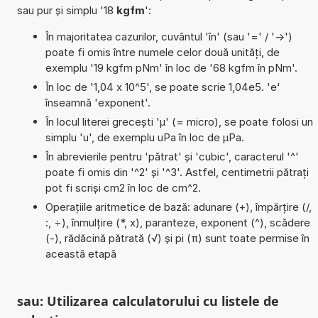
sau pur și simplu '18
kgfm
':
În majoritatea cazurilor, cuvântul 'în' (sau '=' / '->')
poate fi omis între numele celor două unități, de
exemplu '19 kgfm pNm' în loc de '68 kgfm în pNm'.
În loc de '1,04 x 10^5', se poate scrie 1,04e5. 'e'
înseamnă 'exponent'.
În locul literei grecești 'µ' (= micro), se poate folosi un
simplu 'u', de exemplu uPa în loc de µPa.
În abrevierile pentru 'pătrat' și 'cubic', caracterul '^'
poate fi omis din '^2' și '^3'. Astfel, centimetrii pătrați
pot fi scriși cm2 în loc de cm^2.
Operațiile aritmetice de bază: adunare (+), împărțire (/,
:, ÷), înmulțire (*, x), paranteze, exponent (^), scădere
(-), rădăcină pătrată (√) și pi (π) sunt toate permise în
această etapă
sau: Utilizarea calculatorului cu listele de