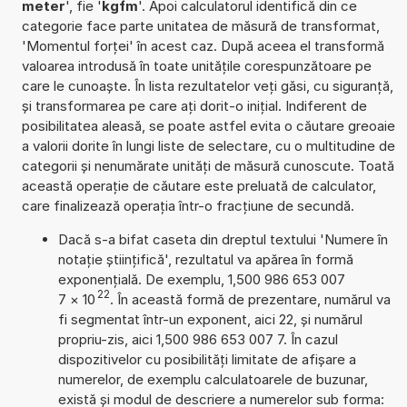
meter
', fie '
kgfm
'. Apoi calculatorul identifică din ce
categorie face parte unitatea de măsură de transformat,
'Momentul forței' în acest caz. După aceea el transformă
valoarea introdusă în toate unitățile corespunzătoare pe
care le cunoaște. În lista rezultatelor veți găsi, cu siguranță,
și transformarea pe care ați dorit-o inițial. Indiferent de
posibilitatea aleasă, se poate astfel evita o căutare greoaie
a valorii dorite în lungi liste de selectare, cu o multitudine de
categorii și nenumărate unități de măsură cunoscute. Toată
această operație de căutare este preluată de calculator,
care finalizează operația într-o fracțiune de secundă.
Dacă s-a bifat caseta din dreptul textului 'Numere în
notație științifică', rezultatul va apărea în formă
exponențială. De exemplu, 1,500 986 653 007
22
7
×
10
. În această formă de prezentare, numărul va
fi segmentat într-un exponent, aici 22, și numărul
propriu-zis, aici 1,500 986 653 007 7. În cazul
dispozitivelor cu posibilități limitate de afișare a
numerelor, de exemplu calculatoarele de buzunar,
există și modul de descriere a numerelor sub forma: