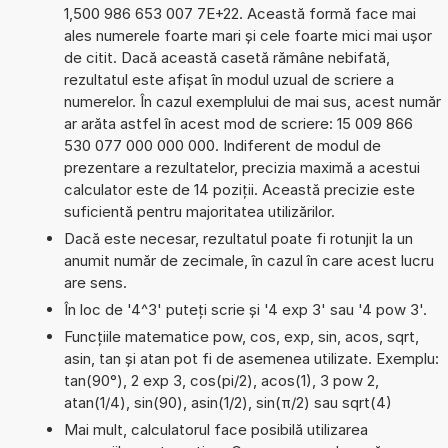
1,500 986 653 007 7E+22. Această formă face mai
ales numerele foarte mari și cele foarte mici mai ușor
de citit. Dacă această casetă rămâne nebifată,
rezultatul este afișat în modul uzual de scriere a
numerelor. În cazul exemplului de mai sus, acest număr
ar arăta astfel în acest mod de scriere: 15 009 866
530 077 000 000 000. Indiferent de modul de
prezentare a rezultatelor, precizia maximă a acestui
calculator este de 14 poziții. Această precizie este
suficientă pentru majoritatea utilizărilor.
Dacă este necesar, rezultatul poate fi rotunjit la un
anumit număr de zecimale, în cazul în care acest lucru
are sens.
În loc de '4^3' puteți scrie și '4 exp 3' sau '4 pow 3'.
Funcțiile matematice pow, cos, exp, sin, acos, sqrt,
asin, tan și atan pot fi de asemenea utilizate. Exemplu:
tan(90°), 2 exp 3, cos(pi/2), acos(1), 3 pow 2,
atan(1/4), sin(90), asin(1/2), sin(π/2) sau sqrt(4)
Mai mult, calculatorul face posibilă utilizarea