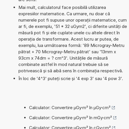
Mai mult, calculatorul face posibilă utilizarea
expresiilor matematice. Ca urmare, nu doar că
numerele pot fi supuse unor operații matematice, cum
ar fi, de exemplu, '51 * 32 uGym2', ci diferite unități de
măsură pot fi și ele cuplate unele cu altele direct în
operația de transformare. Acest lucru ar putea, de
exemplu, lua următoarea formă: '89 Microgray-Metru
pătrat + 70 Microgray-Metru pătrat' sau '13mm x
93cm x 74dm = ? cm^3'. Unitățile de măsură
combinate astfel în mod natural trebuie să se
potrivească și să aibă sens în combinația respectivă.
În loc de '4^3' puteți scrie și '4 exp 3' sau '4 pow 3'.
Calculator: Convertire µGy·m² în µGy·cm²
Calculator: Convertire µGy·m² în mGy·cm²
Calculator: Convertire µGy·m² în cGy·cm²