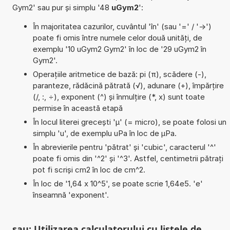
Gym2' sau pur și simplu '48
uGym2
':
În majoritatea cazurilor, cuvântul 'în' (sau '=' / '->')
poate fi omis între numele celor două unități, de
exemplu '10 uGym2 Gym2' în loc de '29 uGym2 în
Gym2'.
Operațiile aritmetice de bază: pi (π), scădere (-),
paranteze, rădăcină pătrată (√), adunare (+), împărțire
(/, :, ÷), exponent (^) și înmulțire (*, x) sunt toate
permise în această etapă
În locul literei grecești 'µ' (= micro), se poate folosi un
simplu 'u', de exemplu uPa în loc de µPa.
În abrevierile pentru 'pătrat' și 'cubic', caracterul '^'
poate fi omis din '^2' și '^3'. Astfel, centimetrii pătrați
pot fi scriși cm2 în loc de cm^2.
În loc de '1,64 x 10^5', se poate scrie 1,64e5. 'e'
înseamnă 'exponent'.
sau: Utilizarea calculatorului cu listele de