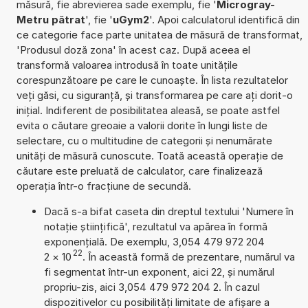
măsură, fie abrevierea sade exemplu, fie '
Microgray-
Metru pătrat
', fie '
uGym2
'. Apoi calculatorul identifică din
ce categorie face parte unitatea de măsură de transformat,
'Produsul doză zona' în acest caz. După aceea el
transformă valoarea introdusă în toate unitățile
corespunzătoare pe care le cunoaște. În lista rezultatelor
veți găsi, cu siguranță, și transformarea pe care ați dorit-o
inițial. Indiferent de posibilitatea aleasă, se poate astfel
evita o căutare greoaie a valorii dorite în lungi liste de
selectare, cu o multitudine de categorii și nenumărate
unități de măsură cunoscute. Toată această operație de
căutare este preluată de calculator, care finalizează
operația într-o fracțiune de secundă.
Dacă s-a bifat caseta din dreptul textului 'Numere în
notație științifică', rezultatul va apărea în formă
exponențială. De exemplu, 3,054 479 972 204
22
2
×
10
. În această formă de prezentare, numărul va
fi segmentat într-un exponent, aici 22, și numărul
propriu-zis, aici 3,054 479 972 204 2. În cazul
dispozitivelor cu posibilități limitate de afișare a