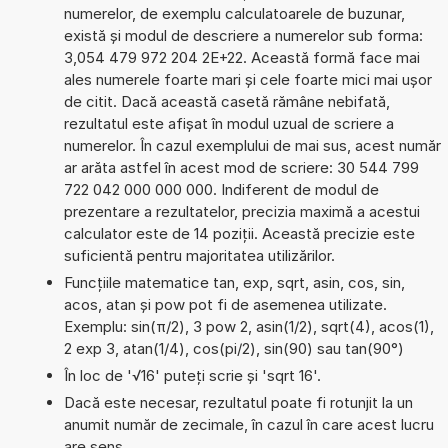
numerelor, de exemplu calculatoarele de buzunar,
există și modul de descriere a numerelor sub forma:
3,054 479 972 204 2E+22. Această formă face mai
ales numerele foarte mari și cele foarte mici mai ușor
de citit. Dacă această casetă rămâne nebifată,
rezultatul este afișat în modul uzual de scriere a
numerelor. În cazul exemplului de mai sus, acest număr
ar arăta astfel în acest mod de scriere: 30 544 799
722 042 000 000 000. Indiferent de modul de
prezentare a rezultatelor, precizia maximă a acestui
calculator este de 14 poziții. Această precizie este
suficientă pentru majoritatea utilizărilor.
Funcțiile matematice tan, exp, sqrt, asin, cos, sin,
acos, atan și pow pot fi de asemenea utilizate.
Exemplu: sin(π/2), 3 pow 2, asin(1/2), sqrt(4), acos(1),
2 exp 3, atan(1/4), cos(pi/2), sin(90) sau tan(90°)
În loc de '√16' puteți scrie și 'sqrt 16'.
Dacă este necesar, rezultatul poate fi rotunjit la un
anumit număr de zecimale, în cazul în care acest lucru
are sens.