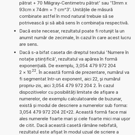
pătrat + 70 Miligray-Centimetru pătrat' sau '13mm x
93cm x 74dm = ? cm^3'. Unitățile de măsură
combinate astfel în mod natural trebuie să se
potrivească și să aibă sens în combinația respectivă.
Dacă este necesar, rezultatul poate fi rotunjit la un
anumit număr de zecimale, în cazul în care acest lucru
are sens.
Dacă s-a bifat caseta din dreptul textului 'Numere în
notație științifică', rezultatul va apărea în formă
exponențială. De exemplu, 3,054 479 972 204
22
2
×
10
. În această formă de prezentare, numărul va
fi segmentat într-un exponent, aici 22, și numărul
propriu-zis, aici 3,054 479 972 204 2. În cazul
dispozitivelor cu posibilități limitate de afișare a
numerelor, de exemplu calculatoarele de buzunar,
există și modul de descriere a numerelor sub forma:
3,054 479 972 204 2E+22. Această formă face mai
ales numerele foarte mari și cele foarte mici mai ușor
de citit. Dacă această casetă rămâne nebifată,
rezultatul este afișat în modul uzual de scriere a