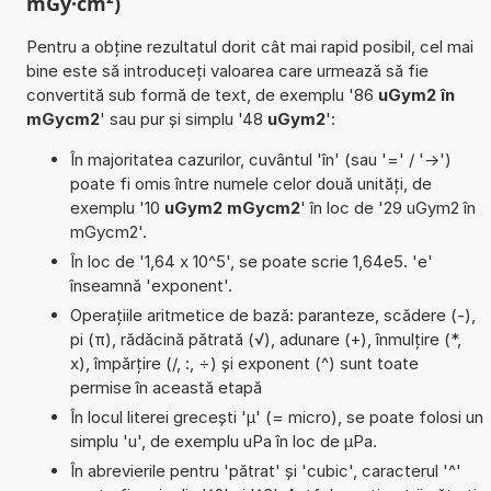
mGy·cm²)
Pentru a obține rezultatul dorit cât mai rapid posibil, cel mai
bine este să introduceți valoarea care urmează să fie
convertită sub formă de text, de exemplu '86
uGym2 în
mGycm2
' sau pur și simplu '48
uGym2
':
În majoritatea cazurilor, cuvântul 'în' (sau '=' / '->')
poate fi omis între numele celor două unități, de
exemplu '10
uGym2 mGycm2
' în loc de '29 uGym2 în
mGycm2'.
În loc de '1,64 x 10^5', se poate scrie 1,64e5. 'e'
înseamnă 'exponent'.
Operațiile aritmetice de bază: paranteze, scădere (-),
pi (π), rădăcină pătrată (√), adunare (+), înmulțire (*,
x), împărțire (/, :, ÷) și exponent (^) sunt toate
permise în această etapă
În locul literei grecești 'µ' (= micro), se poate folosi un
simplu 'u', de exemplu uPa în loc de µPa.
În abrevierile pentru 'pătrat' și 'cubic', caracterul '^'