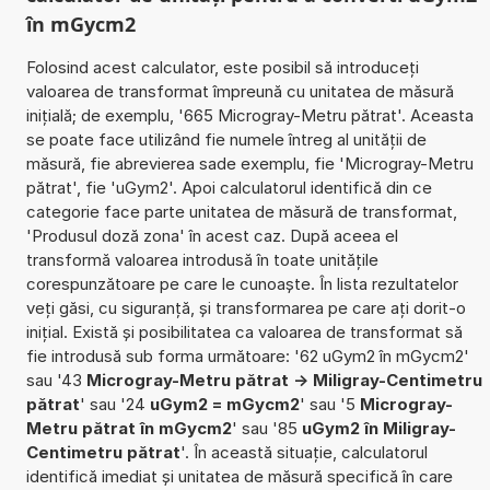
în mGycm2
Folosind acest calculator, este posibil să introduceți
valoarea de transformat împreună cu unitatea de măsură
inițială; de exemplu, '665 Microgray-Metru pătrat'. Aceasta
se poate face utilizând fie numele întreg al unității de
măsură, fie abrevierea sade exemplu, fie 'Microgray-Metru
pătrat', fie 'uGym2'. Apoi calculatorul identifică din ce
categorie face parte unitatea de măsură de transformat,
'Produsul doză zona' în acest caz. După aceea el
transformă valoarea introdusă în toate unitățile
corespunzătoare pe care le cunoaște. În lista rezultatelor
veți găsi, cu siguranță, și transformarea pe care ați dorit-o
inițial. Există și posibilitatea ca valoarea de transformat să
fie introdusă sub forma următoare: '62 uGym2 în mGycm2'
sau '43
Microgray-Metru pătrat -> Miligray-Centimetru
pătrat
' sau '24
uGym2 = mGycm2
' sau '5
Microgray-
Metru pătrat în mGycm2
' sau '85
uGym2 în Miligray-
Centimetru pătrat
'. În această situație, calculatorul
identifică imediat și unitatea de măsură specifică în care