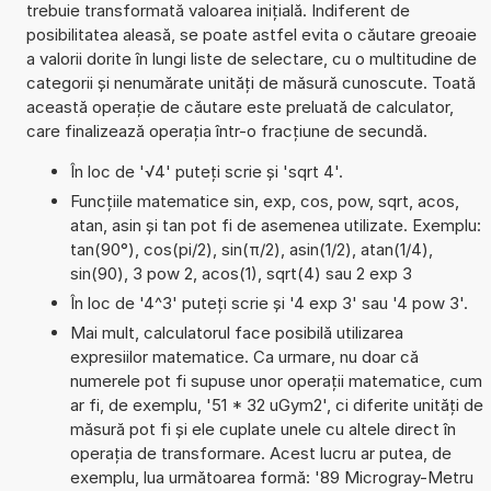
trebuie transformată valoarea inițială. Indiferent de
posibilitatea aleasă, se poate astfel evita o căutare greoaie
a valorii dorite în lungi liste de selectare, cu o multitudine de
categorii și nenumărate unități de măsură cunoscute. Toată
această operație de căutare este preluată de calculator,
care finalizează operația într-o fracțiune de secundă.
În loc de '√4' puteți scrie și 'sqrt 4'.
Funcțiile matematice sin, exp, cos, pow, sqrt, acos,
atan, asin și tan pot fi de asemenea utilizate. Exemplu:
tan(90°), cos(pi/2), sin(π/2), asin(1/2), atan(1/4),
sin(90), 3 pow 2, acos(1), sqrt(4) sau 2 exp 3
În loc de '4^3' puteți scrie și '4 exp 3' sau '4 pow 3'.
Mai mult, calculatorul face posibilă utilizarea
expresiilor matematice. Ca urmare, nu doar că
numerele pot fi supuse unor operații matematice, cum
ar fi, de exemplu, '51 * 32 uGym2', ci diferite unități de
măsură pot fi și ele cuplate unele cu altele direct în
operația de transformare. Acest lucru ar putea, de
exemplu, lua următoarea formă: '89 Microgray-Metru