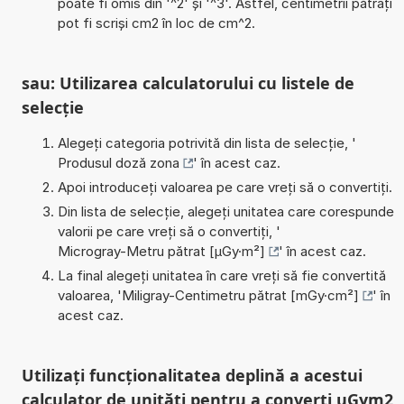
poate fi omis din '^2' și '^3'. Astfel, centimetrii pătrați
pot fi scriși cm2 în loc de cm^2.
sau: Utilizarea calculatorului cu listele de
selecție
Alegeți categoria potrivită din lista de selecție, '
Produsul doză zona
' în acest caz.
Apoi introduceți valoarea pe care vreți să o convertiți.
Din lista de selecție, alegeți unitatea care corespunde
valorii pe care vreți să o convertiți, '
Microgray-Metru pătrat [µGy·m²]
' în acest caz.
La final alegeți unitatea în care vreți să fie convertită
valoarea, '
Miligray-Centimetru pătrat [mGy·cm²]
' în
acest caz.
Utilizați funcționalitatea deplină a acestui
calculator de unități pentru a converti uGym2