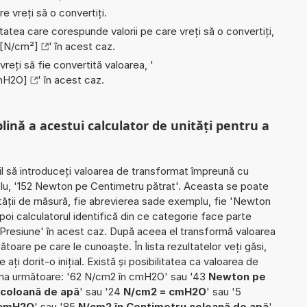
e vreți să o convertiți.
nitatea care corespunde valorii pe care vreți să o convertiți,
 [N/cm²]
' în acest caz.
 vreți să fie convertită valoarea, '
cmH2O]
' în acest caz.
plină a acestui calculator de unități pentru a
il să introduceți valoarea de transformat împreună cu
plu, '152 Newton pe Centimetru pătrat'. Aceasta se poate
nității de măsură, fie abrevierea sade exemplu, fie 'Newton
poi calculatorul identifică din ce categorie face parte
Presiune' în acest caz. După aceea el transformă valoarea
ătoare pe care le cunoaște. În lista rezultatelor veți găsi,
ați dorit-o inițial. Există și posibilitatea ca valoarea de
rma următoare: '62 N/cm2 în cmH2O' sau '43
Newton pe
 coloană de apă
' sau '24
N/cm2 = cmH2O
' sau '5
 cmH2O
' sau '85
N/cm2 în Centimetru coloană de apă
'.