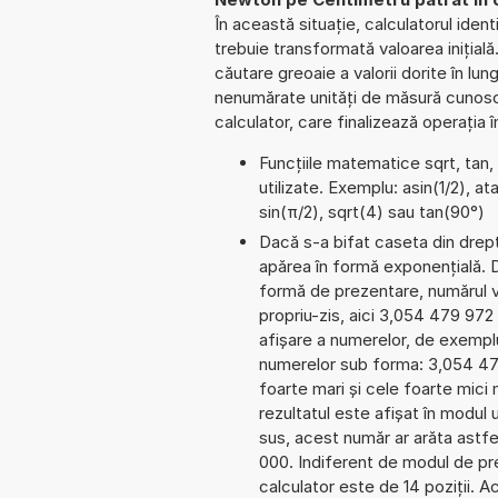
În această situație, calculatorul iden
trebuie transformată valoarea inițială
căutare greoaie a valorii dorite în lun
nenumărate unități de măsură cunosc
calculator, care finalizează operația 
Funcțiile matematice sqrt, tan,
utilizate. Exemplu: asin(1/2), at
sin(π/2), sqrt(4) sau tan(90°)
Dacă s-a bifat caseta din dreptu
apărea în formă exponențială.
formă de prezentare, numărul va
propriu-zis, aici 3,054 479 972 2
afișare a numerelor, de exemplu
numerelor sub forma: 3,054 4
foarte mari și cele foarte mici
rezultatul este afișat în modul 
sus, acest număr ar arăta astf
000. Indiferent de modul de pre
calculator este de 14 poziții. 