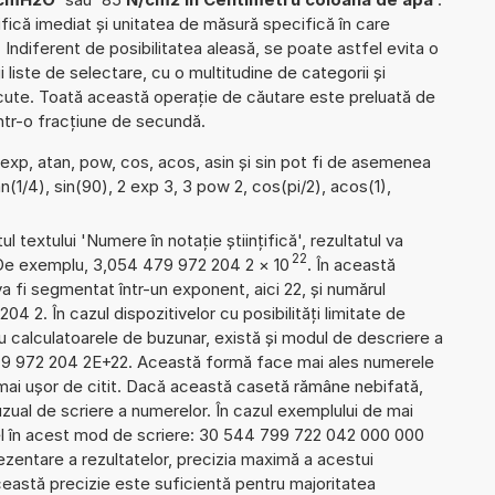
tifică imediat și unitatea de măsură specifică în care
. Indiferent de posibilitatea aleasă, se poate astfel evita o
gi liste de selectare, cu o multitudine de categorii și
ute. Toată această operație de căutare este preluată de
într-o fracțiune de secundă.
 exp, atan, pow, cos, acos, asin și sin pot fi de asemenea
an(1/4), sin(90), 2 exp 3, 3 pow 2, cos(pi/2), acos(1),
l textului 'Numere în notație științifică', rezultatul va
22
 De exemplu, 3,054 479 972 204 2
×
10
. În această
 fi segmentat într-un exponent, aici 22, și numărul
04 2. În cazul dispozitivelor cu posibilități limitate de
 calculatoarele de buzunar, există și modul de descriere a
79 972 204 2E+22. Această formă face mai ales numerele
 mai ușor de citit. Dacă această casetă rămâne nebifată,
uzual de scriere a numerelor. În cazul exemplului de mai
el în acest mod de scriere: 30 544 799 722 042 000 000
zentare a rezultatelor, precizia maximă a acestui
Această precizie este suficientă pentru majoritatea