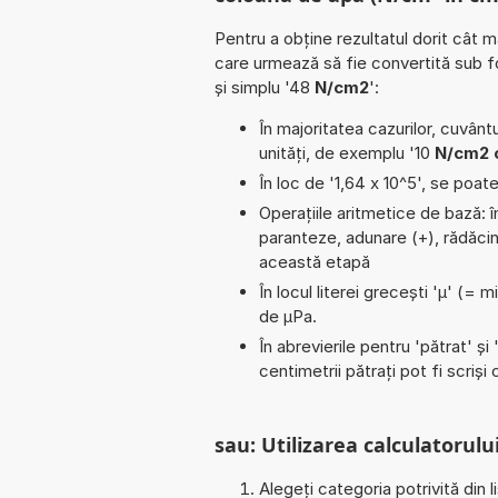
Pentru a obține rezultatul dorit cât m
care urmează să fie convertită sub 
și simplu '48
N/cm2
':
În majoritatea cazurilor, cuvântu
unități, de exemplu '10
N/cm2
În loc de '1,64 x 10^5', se poat
Operațiile aritmetice de bază: înm
paranteze, adunare (+), rădăcin
această etapă
În locul literei grecești 'µ' (= 
de µPa.
În abrevierile pentru 'pătrat' și 
centimetrii pătrați pot fi scriș
sau: Utilizarea calculatorului
Alegeți categoria potrivită din l