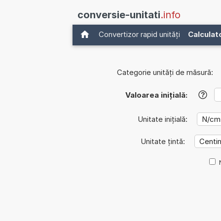
conversie-unitati
.info
Convertizor rapid unități
Calculat
Categorie unități de măsură:
Valoarea inițială:
?
Unitate inițială:
Unitate țintă: