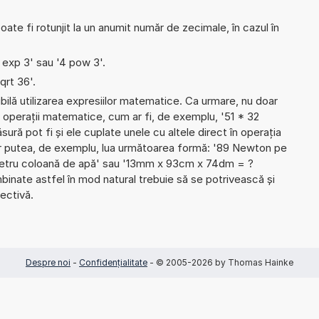
ate fi rotunjit la un anumit număr de zecimale, în cazul în
4 exp 3' sau '4 pow 3'.
qrt 36'.
ibilă utilizarea expresiilor matematice. Ca urmare, nu doar
 operații matematice, cum ar fi, de exemplu, '51 * 32
sură pot fi și ele cuplate unele cu altele direct în operația
ar putea, de exemplu, lua următoarea formă: '89 Newton pe
metru coloană de apă' sau '13mm x 93cm x 74dm = ?
inate astfel în mod natural trebuie să se potrivească și
ectivă.
Despre noi
-
Confidențialitate
- © 2005-2026 by Thomas Hainke