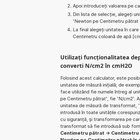
Apoi introduceți valoarea pe car
Din lista de selecție, alegeți u
'
Newton pe Centimetru pătrat
La final alegeți unitatea în care
Centimetru coloană de apă [
Utilizați funcționalitatea de
converti N/cm2 în cmH2O
Folosind acest calculator, este posib
unitatea de măsură inițială; de exem
face utilizând fie numele întreg al u
pe Centimetru pătrat', fie 'N/cm2'. A
unitatea de măsură de transformat, '
introdusă în toate unitățile corespunz
cu siguranță, și transformarea pe care 
transformat să fie introdusă sub fo
Centimetru pătrat -> Centimetru
Newton pe Centimetru pătrat în