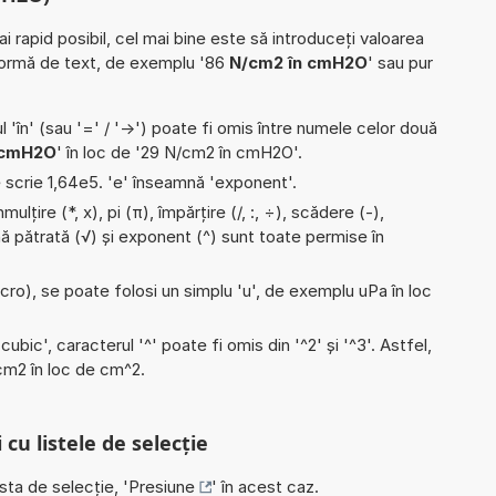
ai rapid posibil, cel mai bine este să introduceți valoarea
formă de text, de exemplu '86
N/cm2 în cmH2O
' sau pur
l 'în' (sau '=' / '->') poate fi omis între numele celor două
 cmH2O
' în loc de '29 N/cm2 în cmH2O'.
e scrie 1,64e5. 'e' înseamnă 'exponent'.
ulțire (*, x), pi (π), împărțire (/, :, ÷), scădere (-),
ă pătrată (√) și exponent (^) sunt toate permise în
micro), se poate folosi un simplu 'u', de exemplu uPa în loc
'cubic', caracterul '^' poate fi omis din '^2' și '^3'. Astfel,
i cm2 în loc de cm^2.
 cu listele de selecție
ista de selecție, '
Presiune
' în acest caz.