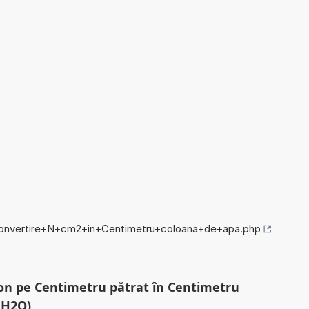
o/convertire+N+cm2+in+Centimetru+coloana+de+apa.php
on pe Centimetru pătrat în Centimetru
mH2O)