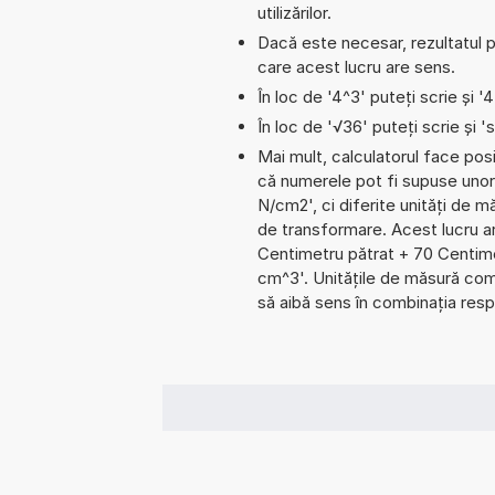
utilizărilor.
Dacă este necesar, rezultatul po
care acest lucru are sens.
În loc de '4^3' puteți scrie și '
În loc de '√36' puteți scrie și 's
Mai mult, calculatorul face pos
că numerele pot fi supuse unor
N/cm2', ci diferite unități de mă
de transformare. Acest lucru 
Centimetru pătrat + 70 Centi
cm^3'. Unitățile de măsură comb
să aibă sens în combinația resp