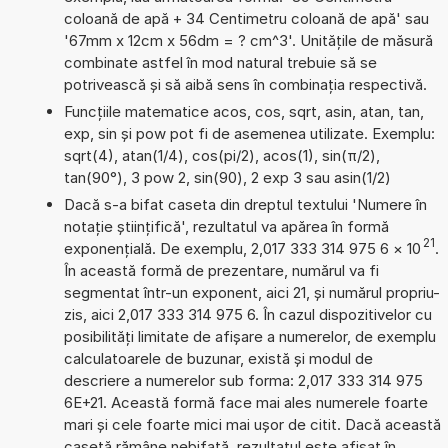
coloană de apă + 34 Centimetru coloană de apă' sau
'67mm x 12cm x 56dm = ? cm^3'. Unitățile de măsură
combinate astfel în mod natural trebuie să se
potrivească și să aibă sens în combinația respectivă.
Funcțiile matematice acos, cos, sqrt, asin, atan, tan,
exp, sin și pow pot fi de asemenea utilizate. Exemplu:
sqrt(4), atan(1/4), cos(pi/2), acos(1), sin(π/2),
tan(90°), 3 pow 2, sin(90), 2 exp 3 sau asin(1/2)
Dacă s-a bifat caseta din dreptul textului 'Numere în
notație științifică', rezultatul va apărea în formă
21
exponențială. De exemplu, 2,017 333 314 975 6
×
10
.
În această formă de prezentare, numărul va fi
segmentat într-un exponent, aici 21, și numărul propriu-
zis, aici 2,017 333 314 975 6. În cazul dispozitivelor cu
posibilități limitate de afișare a numerelor, de exemplu
calculatoarele de buzunar, există și modul de
descriere a numerelor sub forma: 2,017 333 314 975
6E+21. Această formă face mai ales numerele foarte
mari și cele foarte mici mai ușor de citit. Dacă această
casetă rămâne nebifată, rezultatul este afișat în