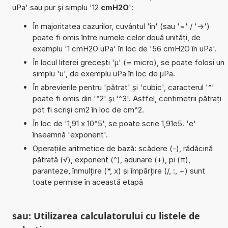
uPa' sau pur și simplu '12
cmH2O
':
În majoritatea cazurilor, cuvântul 'în' (sau '=' / '->')
poate fi omis între numele celor două unități, de
exemplu '1 cmH2O uPa' în loc de '56 cmH2O în uPa'.
În locul literei grecești 'µ' (= micro), se poate folosi un
simplu 'u', de exemplu uPa în loc de µPa.
În abrevierile pentru 'pătrat' și 'cubic', caracterul '^'
poate fi omis din '^2' și '^3'. Astfel, centimetrii pătrați
pot fi scriși cm2 în loc de cm^2.
În loc de '1,91 x 10^5', se poate scrie 1,91e5. 'e'
înseamnă 'exponent'.
Operațiile aritmetice de bază: scădere (-), rădăcină
pătrată (√), exponent (^), adunare (+), pi (π),
paranteze, înmulțire (*, x) și împărțire (/, :, ÷) sunt
toate permise în această etapă
sau: Utilizarea calculatorului cu listele de