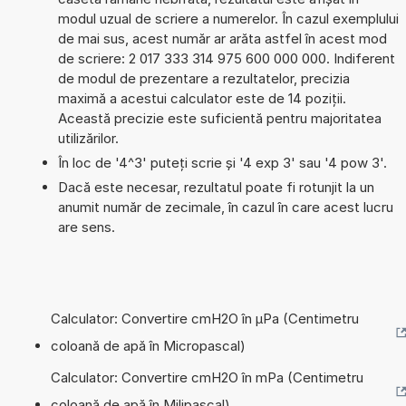
modul uzual de scriere a numerelor. În cazul exemplului
de mai sus, acest număr ar arăta astfel în acest mod
de scriere: 2 017 333 314 975 600 000 000. Indiferent
de modul de prezentare a rezultatelor, precizia
maximă a acestui calculator este de 14 poziții.
Această precizie este suficientă pentru majoritatea
utilizărilor.
În loc de '4^3' puteți scrie și '4 exp 3' sau '4 pow 3'.
Dacă este necesar, rezultatul poate fi rotunjit la un
anumit număr de zecimale, în cazul în care acest lucru
are sens.
Calculator: Convertire cmH2O în µPa (Centimetru
coloană de apă în Micropascal)
Calculator: Convertire cmH2O în mPa (Centimetru
coloană de apă în Milipascal)