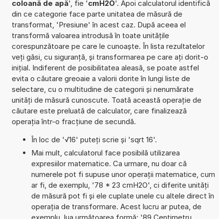
coloană de apă
', fie '
cmH2O
'. Apoi calculatorul identifică
din ce categorie face parte unitatea de măsură de
transformat, 'Presiune' în acest caz. După aceea el
transformă valoarea introdusă în toate unitățile
corespunzătoare pe care le cunoaște. În lista rezultatelor
veți găsi, cu siguranță, și transformarea pe care ați dorit-o
inițial. Indiferent de posibilitatea aleasă, se poate astfel
evita o căutare greoaie a valorii dorite în lungi liste de
selectare, cu o multitudine de categorii și nenumărate
unități de măsură cunoscute. Toată această operație de
căutare este preluată de calculator, care finalizează
operația într-o fracțiune de secundă.
În loc de '√16' puteți scrie și 'sqrt 16'.
Mai mult, calculatorul face posibilă utilizarea
expresiilor matematice. Ca urmare, nu doar că
numerele pot fi supuse unor operații matematice, cum
ar fi, de exemplu, '78 * 23 cmH2O', ci diferite unități
de măsură pot fi și ele cuplate unele cu altele direct în
operația de transformare. Acest lucru ar putea, de
exemplu, lua următoarea formă: '89 Centimetru