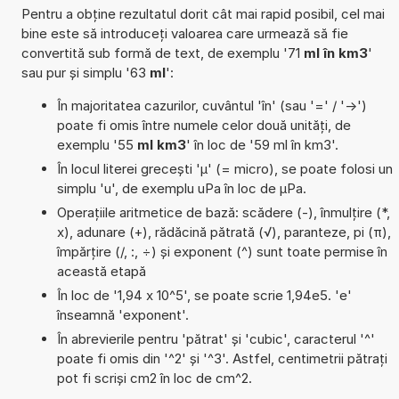
Pentru a obține rezultatul dorit cât mai rapid posibil, cel mai
bine este să introduceți valoarea care urmează să fie
convertită sub formă de text, de exemplu '71
ml în km3
'
sau pur și simplu '63
ml
':
În majoritatea cazurilor, cuvântul 'în' (sau '=' / '->')
poate fi omis între numele celor două unități, de
exemplu '55
ml km3
' în loc de '59 ml în km3'.
În locul literei grecești 'µ' (= micro), se poate folosi un
simplu 'u', de exemplu uPa în loc de µPa.
Operațiile aritmetice de bază: scădere (-), înmulțire (*,
x), adunare (+), rădăcină pătrată (√), paranteze, pi (π),
împărțire (/, :, ÷) și exponent (^) sunt toate permise în
această etapă
În loc de '1,94 x 10^5', se poate scrie 1,94e5. 'e'
înseamnă 'exponent'.
În abrevierile pentru 'pătrat' și 'cubic', caracterul '^'
poate fi omis din '^2' și '^3'. Astfel, centimetrii pătrați
pot fi scriși cm2 în loc de cm^2.