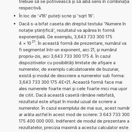
trebuie să se potrivească și să aibă sens în combinația
respectivă.
În loc de '√16' puteți scrie și 'sqrt 16'.
Dacă s-a bifat caseta din dreptul textului 'Numere în
notație științifică', rezultatul va apărea în formă
exponențială. De exemplu, 3,643 733 300 175
21
4
×
10
. În această formă de prezentare, numărul va
fi segmentat într-un exponent, aici 21, și numărul
propriu-zis, aici 3,643 733 300 175 4. În cazul
dispozitivelor cu posibilități limitate de afișare a
numerelor, de exemplu calculatoarele de buzunar,
există și modul de descriere a numerelor sub forma:
3,643 733 300 175 4E+21. Această formă face mai
ales numerele foarte mari și cele foarte mici mai ușor
de citit. Dacă această casetă rămâne nebifată,
rezultatul este afișat în modul uzual de scriere a
numerelor. În cazul exemplului de mai sus, acest număr
ar arăta astfel în acest mod de scriere: 3 643 733 300
175 400 000 000. Indiferent de modul de prezentare a
rezultatelor, precizia maximă a acestui calculator este