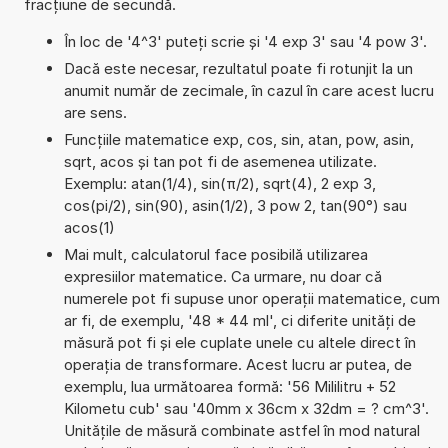
fracțiune de secundă.
În loc de '4^3' puteți scrie și '4 exp 3' sau '4 pow 3'.
Dacă este necesar, rezultatul poate fi rotunjit la un
anumit număr de zecimale, în cazul în care acest lucru
are sens.
Funcțiile matematice exp, cos, sin, atan, pow, asin,
sqrt, acos și tan pot fi de asemenea utilizate.
Exemplu: atan(1/4), sin(π/2), sqrt(4), 2 exp 3,
cos(pi/2), sin(90), asin(1/2), 3 pow 2, tan(90°) sau
acos(1)
Mai mult, calculatorul face posibilă utilizarea
expresiilor matematice. Ca urmare, nu doar că
numerele pot fi supuse unor operații matematice, cum
ar fi, de exemplu, '48 * 44 ml', ci diferite unități de
măsură pot fi și ele cuplate unele cu altele direct în
operația de transformare. Acest lucru ar putea, de
exemplu, lua următoarea formă: '56 Mililitru + 52
Kilometu cub' sau '40mm x 36cm x 32dm = ? cm^3'.
Unitățile de măsură combinate astfel în mod natural