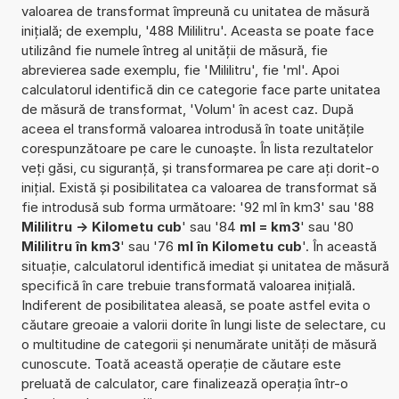
valoarea de transformat împreună cu unitatea de măsură
inițială; de exemplu, '488 Mililitru'. Aceasta se poate face
utilizând fie numele întreg al unității de măsură, fie
abrevierea sade exemplu, fie 'Mililitru', fie 'ml'. Apoi
calculatorul identifică din ce categorie face parte unitatea
de măsură de transformat, 'Volum' în acest caz. După
aceea el transformă valoarea introdusă în toate unitățile
corespunzătoare pe care le cunoaște. În lista rezultatelor
veți găsi, cu siguranță, și transformarea pe care ați dorit-o
inițial. Există și posibilitatea ca valoarea de transformat să
fie introdusă sub forma următoare: '92 ml în km3' sau '88
Mililitru -> Kilometu cub
' sau '84
ml = km3
' sau '80
Mililitru în km3
' sau '76
ml în Kilometu cub
'. În această
situație, calculatorul identifică imediat și unitatea de măsură
specifică în care trebuie transformată valoarea inițială.
Indiferent de posibilitatea aleasă, se poate astfel evita o
căutare greoaie a valorii dorite în lungi liste de selectare, cu
o multitudine de categorii și nenumărate unități de măsură
cunoscute. Toată această operație de căutare este
preluată de calculator, care finalizează operația într-o