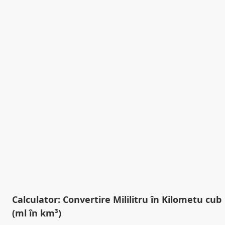
Calculator: Convertire Mililitru în Kilometu cub
(ml în km³)