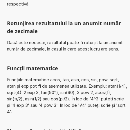
respectivă.
Rotunjirea rezultatului la un anumit număr
de zecimale
Dacă este necesar, rezultatul poate fi rotunjit la un anumit
număr de zecimale, în cazul în care acest lucru are sens.
Funcții matematice
Funcțiile matematice acos, tan, asin, cos, sin, pow, sqrt,
atan și exp pot fi de asemenea utilizate. Exemplu: atan(1/4),
sqrt(4), 2 exp 3, tan(90°), sin(90), 3 pow 2, acos(1),
sin(π/2), asin(1/2) sau cos(pi/2). În loc de '4^3' puteți scrie
și '4 exp 3' sau '4 pow 3'. În loc de '√4' puteți scrie și 'sqrt
4'.