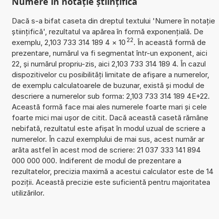
Numere în notație științifică
Dacă s-a bifat caseta din dreptul textului 'Numere în notație
științifică', rezultatul va apărea în formă exponențială. De
22
exemplu, 2,103 733 314 189 4
×
10
. În această formă de
prezentare, numărul va fi segmentat într-un exponent, aici
22, și numărul propriu-zis, aici 2,103 733 314 189 4. În cazul
dispozitivelor cu posibilități limitate de afișare a numerelor,
de exemplu calculatoarele de buzunar, există și modul de
descriere a numerelor sub forma: 2,103 733 314 189 4E+22.
Această formă face mai ales numerele foarte mari și cele
foarte mici mai ușor de citit. Dacă această casetă rămâne
nebifată, rezultatul este afișat în modul uzual de scriere a
numerelor. În cazul exemplului de mai sus, acest număr ar
arăta astfel în acest mod de scriere: 21 037 333 141 894
000 000 000. Indiferent de modul de prezentare a
rezultatelor, precizia maximă a acestui calculator este de 14
poziții. Această precizie este suficientă pentru majoritatea
utilizărilor.