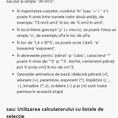
sau pur și simplu '36 nm3':
În majoritatea cazurilor, cuvântul 'în' (sau '=' / '->')
poate fi omis între numele celor două unități, de
exemplu '73 nm3 um3' în loc de '5 nm3 în um3'.
În locul literei grecești 'µ' (= micro), se poate folosi un
simplu 'u', de exemplu uPa în loc de µPa.
În loc de '1,4 x 10^5', se poate scrie 1,4e5. 'e'
înseamnă 'exponent'.
În abrevierile pentru 'pătrat' și 'cubic', caracterul '^'
poate fi omis din '^2' și '^3'. Astfel, centimetrii pătrați
pot fi scriși cm2 în loc de cm^2.
Operațiile aritmetice de bază: rădăcină pătrată (√),
adunare (+), paranteze, exponent (^), împărțire (/, :,
÷), înmulțire (*, x), scădere (-) și pi (π) sunt toate
permise în această etapă
sau: Utilizarea calculatorului cu listele de
selecție