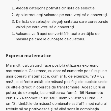
Alegeți categoria potrivită din lista de selecție.
Apoi introduceți valoarea pe care vreți să o convertiți.
Din lista de selecție, alegeți unitatea care corespunde
valorii pe care vreți să o convertiți.
Valoarea va fi apoi convertită în toate unitățile de
măsură pe care le cunoaște calculatorul.
Expresii matematice
Mai mult, calculatorul face posibilă utilizarea expresiilor
matematice. Ca urmare, nu doar că numerele pot fi supuse
unor operații matematice, cum ar fi, de exemplu, '93 * 62
nm3', ci diferite unități de măsură pot fi și ele cuplate unele
cu altele direct în operația de transformare. Acest lucru ar
putea, de exemplu, lua următoarea formă: '56 Nanometu
cub + 25 Nanometu cub' sau '31mm x 99cm x 68dm = ?
cm^3'. Unitățile de măsură combinate astfel în mod natural
trebuie să se potrivească și să aibă sens în combinația