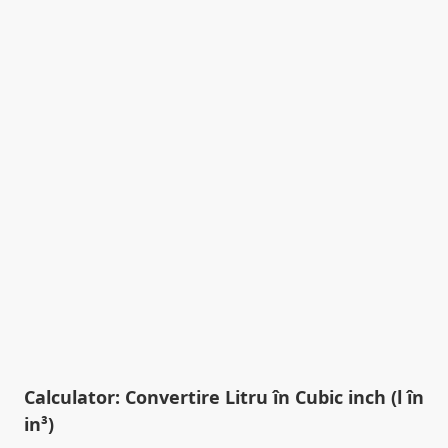
Calculator: Convertire Litru în Cubic inch (l în
in³)