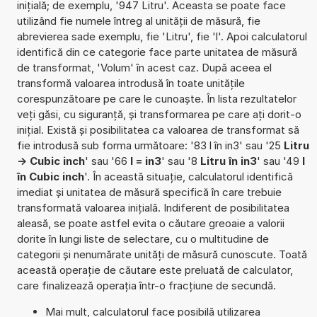
inițială; de exemplu, '947 Litru'. Aceasta se poate face
utilizând fie numele întreg al unității de măsură, fie
abrevierea sade exemplu, fie 'Litru', fie 'l'. Apoi calculatorul
identifică din ce categorie face parte unitatea de măsură
de transformat, 'Volum' în acest caz. După aceea el
transformă valoarea introdusă în toate unitățile
corespunzătoare pe care le cunoaște. În lista rezultatelor
veți găsi, cu siguranță, și transformarea pe care ați dorit-o
inițial. Există și posibilitatea ca valoarea de transformat să
fie introdusă sub forma următoare: '83 l în in3' sau '25
Litru
-> Cubic inch
' sau '66
l = in3
' sau '8
Litru în in3
' sau '49
l
în Cubic inch
'. În această situație, calculatorul identifică
imediat și unitatea de măsură specifică în care trebuie
transformată valoarea inițială. Indiferent de posibilitatea
aleasă, se poate astfel evita o căutare greoaie a valorii
dorite în lungi liste de selectare, cu o multitudine de
categorii și nenumărate unități de măsură cunoscute. Toată
această operație de căutare este preluată de calculator,
care finalizează operația într-o fracțiune de secundă.
Mai mult, calculatorul face posibilă utilizarea