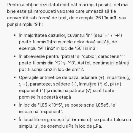
Pentru a obține rezultatul dorit cât mai rapid posibil, cel mai
bine este să introduceți valoarea care urmează să fie
convertită sub formă de text, de exemplu '26
l în in3
' sau
pur și simplu '9
l
':
În majoritatea cazurilor, cuvântul 'în' (sau '=' / '->')
poate fi omis între numele celor două unități, de
exemplu '91
l in3
' în loc de '50 l în in3'.
În abrevierile pentru 'pătrat' și 'cubic', caracterul '^'
poate fi omis din '^2' și '^3'. Astfel, centimetrii pătrați
pot fi scriși cm2 în loc de cm^2.
Operațiile aritmetice de bază: adunare (+), împărțire (/,
:, ÷), paranteze, scădere (-), înmulțire (*, x), pi (π),
exponent (^) și rădăcină pătrată (√) sunt toate
permise în această etapă
În loc de '1,85 x 10^5', se poate scrie 1,85e5. 'e'
înseamnă 'exponent'.
În locul literei grecești 'µ' (= micro), se poate folosi un
simplu 'u', de exemplu uPa în loc de µPa.