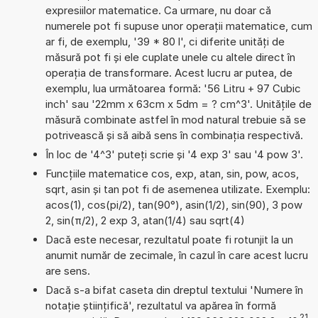
expresiilor matematice. Ca urmare, nu doar că
numerele pot fi supuse unor operații matematice, cum
ar fi, de exemplu, '39 * 80 l', ci diferite unități de
măsură pot fi și ele cuplate unele cu altele direct în
operația de transformare. Acest lucru ar putea, de
exemplu, lua următoarea formă: '56 Litru + 97 Cubic
inch' sau '22mm x 63cm x 5dm = ? cm^3'. Unitățile de
măsură combinate astfel în mod natural trebuie să se
potrivească și să aibă sens în combinația respectivă.
În loc de '4^3' puteți scrie și '4 exp 3' sau '4 pow 3'.
Funcțiile matematice cos, exp, atan, sin, pow, acos,
sqrt, asin și tan pot fi de asemenea utilizate. Exemplu:
acos(1), cos(pi/2), tan(90°), asin(1/2), sin(90), 3 pow
2, sin(π/2), 2 exp 3, atan(1/4) sau sqrt(4)
Dacă este necesar, rezultatul poate fi rotunjit la un
anumit număr de zecimale, în cazul în care acest lucru
are sens.
Dacă s-a bifat caseta din dreptul textului 'Numere în
notație științifică', rezultatul va apărea în formă
21