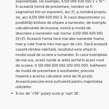
exponențială. De exemplu, 4,129 066 629 092 2
×
10
.
În această formă de prezentare, numărul va fi
segmentat într-un exponent, aici 21, și numărul propriu-
zis, aici 4,129 066 629 092 2. În cazul dispozitivelor cu
posibilități limitate de afișare a numerelor, de exemplu
calculatoarele de buzunar, există și modul de
descriere a numerelor sub forma: 4,129 066 629 092
2E+21. Această formă face mai ales numerele foarte
mari și cele foarte mici mai ușor de citit. Dacă această
casetă rămâne nebifată, rezultatul este afișat în
modul uzual de scriere a numerelor. În cazul exemplului
de mai sus, acest număr ar arăta astfel în acest mod
de scriere: 4 129 066 629 092 200 000 000. Indiferent
de modul de prezentare a rezultatelor, precizia
maximă a acestui calculator este de 14 poziții.
Această precizie este suficientă pentru majoritatea
utilizărilor.
În loc de '√36' puteți scrie și 'sqrt 36'.