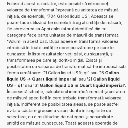
Folosind acest calculator, este posibil să introduceți
valoarea de transformat împreună cu unitatea de măsură
inițială; de exemplu, '704 Gallon liquid US'. Aceasta se
poate face utilizând fie numele întreg al unității de măsură,
fie abrevierea sa Apoi calculatorul identifică din ce
categorie face parte unitatea de măsură de transformat,
'Volum' în acest caz. După aceea el transformă valoarea
introdusă în toate unitățile corespunzătoare pe care le
cunoaște. În lista rezultatelor veți găsi, cu siguranță, și
transformarea pe care ați dorit-o inițial. Există și
posibilitatea ca valoarea de transformat să fie introdusă sub
forma următoare: '11 Gallon liquid US în qt' sau '16
Gallon
liquid US -> Quart liquid imperial
' sau '21
Gallon liquid
US = qt
' sau '31
Gallon liquid US în Quart liquid imperial
'.
În această situație, calculatorul identifică imediat și unitatea
de măsură specifică în care trebuie transformată valoarea
inițială. Indiferent de posibilitatea aleasă, se poate astfel
evita o căutare greoaie a valorii dorite în lungi liste de
selectare, cu o multitudine de categorii și nenumărate
unități de măsură cunoscute. Toată această operație de