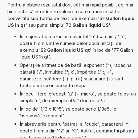
Pentru a obține rezultatul dorit cât mai rapid posibil, cel mai
bine este să introduceți valoarea care urmează să fie
convertită sub formă de text, de exemplu '62
Gallon liquid
US în qt
' sau pur și simplu '72
Gallon liquid US
':
În majoritatea cazurilor, cuvântul 'în' (sau '=' / '->')
poate fi omis între numele celor două unități, de
exemplu '82
Gallon liquid US qt
' în loc de '77 Gallon
liquid US în qt'.
Operațiile aritmetice de bază: exponent (^), rădăcină
pătrată (√), înmulțire (*, x), împărțire (/, :, ÷),
paranteze, scădere (-), pi (π) și adunare (+) sunt
toate permise în această etapă
În locul literei grecești 'µ' (= micro), se poate folosi un
simplu 'u', de exemplu uPa în loc de µPa.
În loc de '1,13 x 10^5', se poate scrie 1,13e5. 'e'
înseamnă 'exponent'.
În abrevierile pentru 'pătrat' și 'cubic', caracterul '^'
poate fi omis din '^2' și '^3'. Astfel, centimetrii pătrați
pot fi scriși cm2 în loc de cm^2.