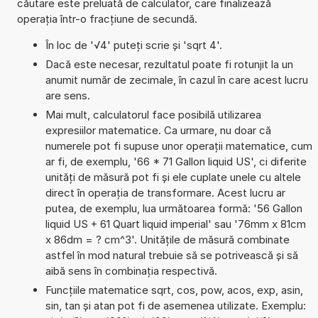
căutare este preluată de calculator, care finalizează
operația într-o fracțiune de secundă.
În loc de '√4' puteți scrie și 'sqrt 4'.
Dacă este necesar, rezultatul poate fi rotunjit la un
anumit număr de zecimale, în cazul în care acest lucru
are sens.
Mai mult, calculatorul face posibilă utilizarea
expresiilor matematice. Ca urmare, nu doar că
numerele pot fi supuse unor operații matematice, cum
ar fi, de exemplu, '66 * 71 Gallon liquid US', ci diferite
unități de măsură pot fi și ele cuplate unele cu altele
direct în operația de transformare. Acest lucru ar
putea, de exemplu, lua următoarea formă: '56 Gallon
liquid US + 61 Quart liquid imperial' sau '76mm x 81cm
x 86dm = ? cm^3'. Unitățile de măsură combinate
astfel în mod natural trebuie să se potrivească și să
aibă sens în combinația respectivă.
Funcțiile matematice sqrt, cos, pow, acos, exp, asin,
sin, tan și atan pot fi de asemenea utilizate. Exemplu: