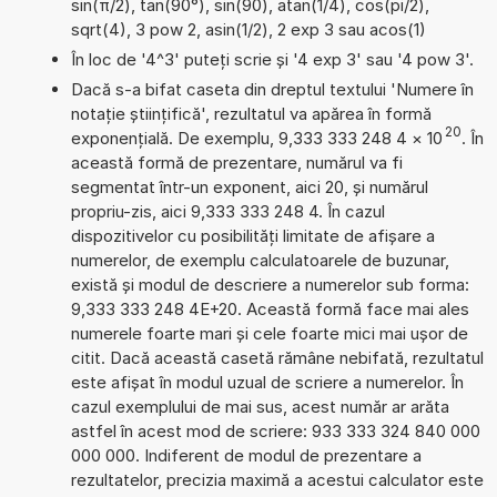
sin(π/2), tan(90°), sin(90), atan(1/4), cos(pi/2),
sqrt(4), 3 pow 2, asin(1/2), 2 exp 3 sau acos(1)
În loc de '4^3' puteți scrie și '4 exp 3' sau '4 pow 3'.
Dacă s-a bifat caseta din dreptul textului 'Numere în
notație științifică', rezultatul va apărea în formă
20
exponențială. De exemplu, 9,333 333 248 4
×
10
. În
această formă de prezentare, numărul va fi
segmentat într-un exponent, aici 20, și numărul
propriu-zis, aici 9,333 333 248 4. În cazul
dispozitivelor cu posibilități limitate de afișare a
numerelor, de exemplu calculatoarele de buzunar,
există și modul de descriere a numerelor sub forma:
9,333 333 248 4E+20. Această formă face mai ales
numerele foarte mari și cele foarte mici mai ușor de
citit. Dacă această casetă rămâne nebifată, rezultatul
este afișat în modul uzual de scriere a numerelor. În
cazul exemplului de mai sus, acest număr ar arăta
astfel în acest mod de scriere: 933 333 324 840 000
000 000. Indiferent de modul de prezentare a
rezultatelor, precizia maximă a acestui calculator este