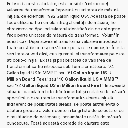
Folosind acest calculator, este posibil să introduceți
valoarea de transformat împreună cu unitatea de măsură
inițială; de exemplu, '992 Gallon liquid US'. Aceasta se poate
face utilizând fie numele întreg al unității de măsură, fie
abrevierea sa Apoi calculatorul identifică din ce categorie
face parte unitatea de măsură de transformat, 'Volum' în
acest caz. După aceea el transformă valoarea introdusă în
toate unitățile corespunzătoare pe care le cunoaște. În lista
rezultatelor veți găsi, cu siguranță, și transformarea pe care
ați dorit-o inițial. Există și posibilitatea ca valoarea de
transformat să fie introdusă sub forma următoare: '74
Gallon liquid US în MMBF' sau '61
Gallon liquid US ->
Million Board Feet
' sau '48
Gallon liquid US = MMBF
'
sau '22
Gallon liquid US în Million Board Feet
'. În această
situație, calculatorul identifică imediat și unitatea de măsură
specifică în care trebuie transformată valoarea inițială.
Indiferent de posibilitatea aleasă, se poate astfel evita o
căutare greoaie a valorii dorite în lungi liste de selectare, cu
o multitudine de categorii și nenumărate unități de măsură
cunoscute. Toată această operație de căutare este