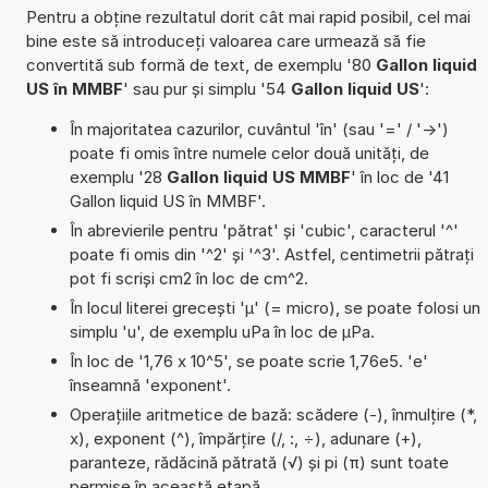
Pentru a obține rezultatul dorit cât mai rapid posibil, cel mai
bine este să introduceți valoarea care urmează să fie
convertită sub formă de text, de exemplu '80
Gallon liquid
US în MMBF
' sau pur și simplu '54
Gallon liquid US
':
În majoritatea cazurilor, cuvântul 'în' (sau '=' / '->')
poate fi omis între numele celor două unități, de
exemplu '28
Gallon liquid US MMBF
' în loc de '41
Gallon liquid US în MMBF'.
În abrevierile pentru 'pătrat' și 'cubic', caracterul '^'
poate fi omis din '^2' și '^3'. Astfel, centimetrii pătrați
pot fi scriși cm2 în loc de cm^2.
În locul literei grecești 'µ' (= micro), se poate folosi un
simplu 'u', de exemplu uPa în loc de µPa.
În loc de '1,76 x 10^5', se poate scrie 1,76e5. 'e'
înseamnă 'exponent'.
Operațiile aritmetice de bază: scădere (-), înmulțire (*,
x), exponent (^), împărțire (/, :, ÷), adunare (+),
paranteze, rădăcină pătrată (√) și pi (π) sunt toate
permise în această etapă