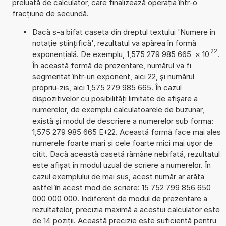
preluată de calculator, care finalizează operația într-o
fracțiune de secundă.
Dacă s-a bifat caseta din dreptul textului 'Numere în
notație științifică', rezultatul va apărea în formă
22
exponențială. De exemplu, 1,575 279 985 665
×
10
.
În această formă de prezentare, numărul va fi
segmentat într-un exponent, aici 22, și numărul
propriu-zis, aici 1,575 279 985 665. În cazul
dispozitivelor cu posibilități limitate de afișare a
numerelor, de exemplu calculatoarele de buzunar,
există și modul de descriere a numerelor sub forma:
1,575 279 985 665 E+22. Această formă face mai ales
numerele foarte mari și cele foarte mici mai ușor de
citit. Dacă această casetă rămâne nebifată, rezultatul
este afișat în modul uzual de scriere a numerelor. În
cazul exemplului de mai sus, acest număr ar arăta
astfel în acest mod de scriere: 15 752 799 856 650
000 000 000. Indiferent de modul de prezentare a
rezultatelor, precizia maximă a acestui calculator este
de 14 poziții. Această precizie este suficientă pentru