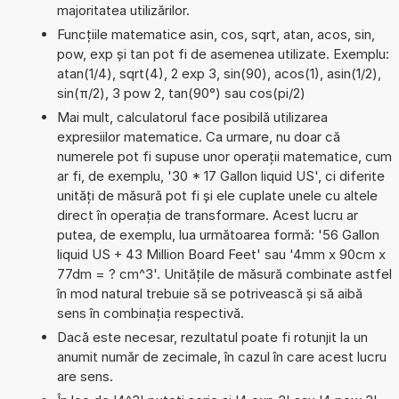
majoritatea utilizărilor.
Funcțiile matematice asin, cos, sqrt, atan, acos, sin,
pow, exp și tan pot fi de asemenea utilizate. Exemplu:
atan(1/4), sqrt(4), 2 exp 3, sin(90), acos(1), asin(1/2),
sin(π/2), 3 pow 2, tan(90°) sau cos(pi/2)
Mai mult, calculatorul face posibilă utilizarea
expresiilor matematice. Ca urmare, nu doar că
numerele pot fi supuse unor operații matematice, cum
ar fi, de exemplu, '30 * 17 Gallon liquid US', ci diferite
unități de măsură pot fi și ele cuplate unele cu altele
direct în operația de transformare. Acest lucru ar
putea, de exemplu, lua următoarea formă: '56 Gallon
liquid US + 43 Million Board Feet' sau '4mm x 90cm x
77dm = ? cm^3'. Unitățile de măsură combinate astfel
în mod natural trebuie să se potrivească și să aibă
sens în combinația respectivă.
Dacă este necesar, rezultatul poate fi rotunjit la un
anumit număr de zecimale, în cazul în care acest lucru
are sens.