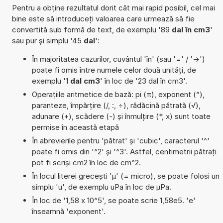
Pentru a obține rezultatul dorit cât mai rapid posibil, cel mai
bine este să introduceți valoarea care urmează să fie
convertită sub formă de text, de exemplu '89
dal în cm3
'
sau pur și simplu '45
dal
':
În majoritatea cazurilor, cuvântul 'în' (sau '=' / '->')
poate fi omis între numele celor două unități, de
exemplu '1
dal cm3
' în loc de '23 dal în cm3'.
Operațiile aritmetice de bază: pi (π), exponent (^),
paranteze, împărțire (/, :, ÷), rădăcină pătrată (√),
adunare (+), scădere (-) și înmulțire (*, x) sunt toate
permise în această etapă
În abrevierile pentru 'pătrat' și 'cubic', caracterul '^'
poate fi omis din '^2' și '^3'. Astfel, centimetrii pătrați
pot fi scriși cm2 în loc de cm^2.
În locul literei grecești 'µ' (= micro), se poate folosi un
simplu 'u', de exemplu uPa în loc de µPa.
În loc de '1,58 x 10^5', se poate scrie 1,58e5. 'e'
înseamnă 'exponent'.