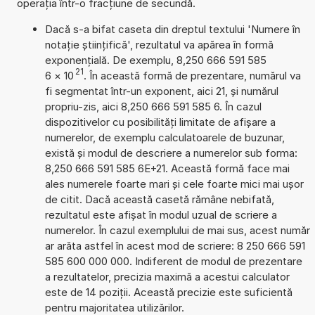
operația într-o fracțiune de secundă.
Dacă s-a bifat caseta din dreptul textului 'Numere în
notație științifică', rezultatul va apărea în formă
exponențială. De exemplu, 8,250 666 591 585
21
6
×
10
. În această formă de prezentare, numărul va
fi segmentat într-un exponent, aici 21, și numărul
propriu-zis, aici 8,250 666 591 585 6. În cazul
dispozitivelor cu posibilități limitate de afișare a
numerelor, de exemplu calculatoarele de buzunar,
există și modul de descriere a numerelor sub forma:
8,250 666 591 585 6E+21. Această formă face mai
ales numerele foarte mari și cele foarte mici mai ușor
de citit. Dacă această casetă rămâne nebifată,
rezultatul este afișat în modul uzual de scriere a
numerelor. În cazul exemplului de mai sus, acest număr
ar arăta astfel în acest mod de scriere: 8 250 666 591
585 600 000 000. Indiferent de modul de prezentare
a rezultatelor, precizia maximă a acestui calculator
este de 14 poziții. Această precizie este suficientă
pentru majoritatea utilizărilor.