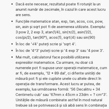
Dacă este necesar, rezultatul poate fi rotunjit la un
anumit număr de zecimale, în cazul în care acest lucru
are sens.
Funcțiile matematice atan, exp, tan, acos, cos, pow,
sin, asin și sqrt pot fi de asemenea utilizate. Exemplu:
3 pow 2, 2 exp 3, atan(1/4), sin(π/2), asin(1/2),
cos(pi/2), tan(90°), acos(1), sqrt(4) sau sin(90)
În loc de '√4' puteți scrie și 'sqrt 4'.
În loc de '4^3' puteți scrie și '4 exp 3' sau '4 pow 3'.
Mai mult, calculatorul face posibilă utilizarea
expresiilor matematice. Ca urmare, nu doar că
numerele pot fi supuse unor operații matematice, cum
ar fi, de exemplu, '12 * 89 dal', ci diferite unități de
măsură pot fi și ele cuplate unele cu altele direct în
operația de transformare. Acest lucru ar putea, de
exemplu, lua următoarea formă: '56 Decalitru + 34
Centimetu cub' sau '67mm x 45cm x 23dm = ? cm^3'.
Unitățile de măsură combinate astfel în mod natural
trebuie să se potrivească și să aibă sens în combinația