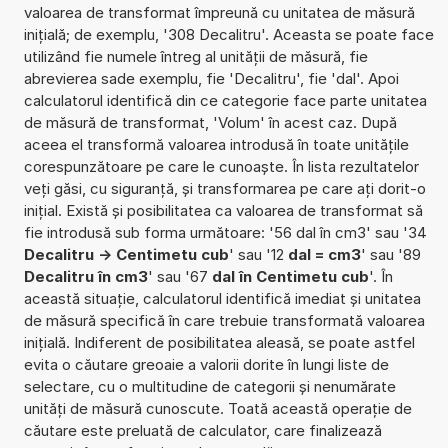
valoarea de transformat împreună cu unitatea de măsură
inițială; de exemplu, '308 Decalitru'. Aceasta se poate face
utilizând fie numele întreg al unității de măsură, fie
abrevierea sade exemplu, fie 'Decalitru', fie 'dal'. Apoi
calculatorul identifică din ce categorie face parte unitatea
de măsură de transformat, 'Volum' în acest caz. După
aceea el transformă valoarea introdusă în toate unitățile
corespunzătoare pe care le cunoaște. În lista rezultatelor
veți găsi, cu siguranță, și transformarea pe care ați dorit-o
inițial. Există și posibilitatea ca valoarea de transformat să
fie introdusă sub forma următoare: '56 dal în cm3' sau '34
Decalitru -> Centimetu cub
' sau '12
dal = cm3
' sau '89
Decalitru în cm3
' sau '67
dal în Centimetu cub
'. În
această situație, calculatorul identifică imediat și unitatea
de măsură specifică în care trebuie transformată valoarea
inițială. Indiferent de posibilitatea aleasă, se poate astfel
evita o căutare greoaie a valorii dorite în lungi liste de
selectare, cu o multitudine de categorii și nenumărate
unități de măsură cunoscute. Toată această operație de
căutare este preluată de calculator, care finalizează