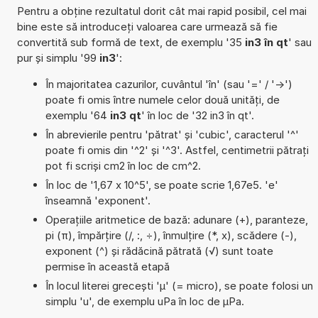
Pentru a obține rezultatul dorit cât mai rapid posibil, cel mai
bine este să introduceți valoarea care urmează să fie
convertită sub formă de text, de exemplu '35
in3 în qt
' sau
pur și simplu '99
in3
':
În majoritatea cazurilor, cuvântul 'în' (sau '=' / '->')
poate fi omis între numele celor două unități, de
exemplu '64
in3 qt
' în loc de '32 in3 în qt'.
În abrevierile pentru 'pătrat' și 'cubic', caracterul '^'
poate fi omis din '^2' și '^3'. Astfel, centimetrii pătrați
pot fi scriși cm2 în loc de cm^2.
În loc de '1,67 x 10^5', se poate scrie 1,67e5. 'e'
înseamnă 'exponent'.
Operațiile aritmetice de bază: adunare (+), paranteze,
pi (π), împărțire (/, :, ÷), înmulțire (*, x), scădere (-),
exponent (^) și rădăcină pătrată (√) sunt toate
permise în această etapă
În locul literei grecești 'µ' (= micro), se poate folosi un
simplu 'u', de exemplu uPa în loc de µPa.