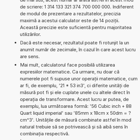
de scriere: 1 314 133 321 374 700 000 000. Indiferent
de modul de prezentare a rezultatelor, precizia
maximă a acestui calculator este de 14 poziții.
Această precizie este suficientă pentru majoritatea
utilizărilor.
Dacă este necesar, rezultatul poate fi rotunjit la un
anumit număr de zecimale, în cazul în care acest lucru
are sens.
Mai mult, calculatorul face posibilă utilizarea
expresiilor matematice. Ca urmare, nu doar că
numerele pot fi supuse unor operații matematice, cum
ar fi, de exemplu, '21 * 53 in3', ci diferite unități de
măsură pot fi și ele cuplate unele cu altele direct în
operația de transformare. Acest lucru ar putea, de
exemplu, lua următoarea formă: '56 Cubic inch + 88
Quart liquid imperial' sau '85mm x 18cm x 50dm = ?
cm^3'. Unitățile de măsură combinate astfel în mod
natural trebuie să se potrivească și să aibă sens în
combinația respectivă.