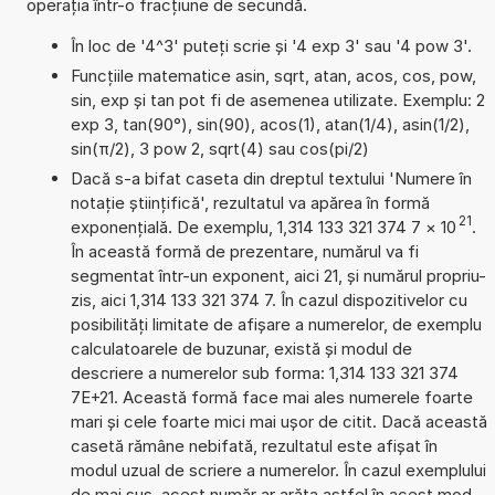
operația într-o fracțiune de secundă.
În loc de '4^3' puteți scrie și '4 exp 3' sau '4 pow 3'.
Funcțiile matematice asin, sqrt, atan, acos, cos, pow,
sin, exp și tan pot fi de asemenea utilizate. Exemplu: 2
exp 3, tan(90°), sin(90), acos(1), atan(1/4), asin(1/2),
sin(π/2), 3 pow 2, sqrt(4) sau cos(pi/2)
Dacă s-a bifat caseta din dreptul textului 'Numere în
notație științifică', rezultatul va apărea în formă
21
exponențială. De exemplu, 1,314 133 321 374 7
×
10
.
În această formă de prezentare, numărul va fi
segmentat într-un exponent, aici 21, și numărul propriu-
zis, aici 1,314 133 321 374 7. În cazul dispozitivelor cu
posibilități limitate de afișare a numerelor, de exemplu
calculatoarele de buzunar, există și modul de
descriere a numerelor sub forma: 1,314 133 321 374
7E+21. Această formă face mai ales numerele foarte
mari și cele foarte mici mai ușor de citit. Dacă această
casetă rămâne nebifată, rezultatul este afișat în
modul uzual de scriere a numerelor. În cazul exemplului
de mai sus, acest număr ar arăta astfel în acest mod