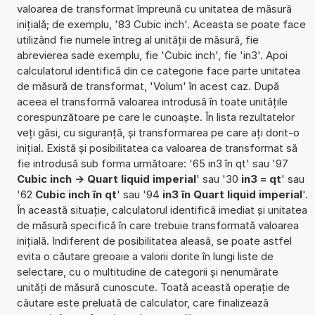
valoarea de transformat împreună cu unitatea de măsură
inițială; de exemplu, '83 Cubic inch'. Aceasta se poate face
utilizând fie numele întreg al unității de măsură, fie
abrevierea sade exemplu, fie 'Cubic inch', fie 'in3'. Apoi
calculatorul identifică din ce categorie face parte unitatea
de măsură de transformat, 'Volum' în acest caz. După
aceea el transformă valoarea introdusă în toate unitățile
corespunzătoare pe care le cunoaște. În lista rezultatelor
veți găsi, cu siguranță, și transformarea pe care ați dorit-o
inițial. Există și posibilitatea ca valoarea de transformat să
fie introdusă sub forma următoare: '65 in3 în qt' sau '97
Cubic inch -> Quart liquid imperial
' sau '30
in3 = qt
' sau
'62
Cubic inch în qt
' sau '94
in3 în Quart liquid imperial
'.
În această situație, calculatorul identifică imediat și unitatea
de măsură specifică în care trebuie transformată valoarea
inițială. Indiferent de posibilitatea aleasă, se poate astfel
evita o căutare greoaie a valorii dorite în lungi liste de
selectare, cu o multitudine de categorii și nenumărate
unități de măsură cunoscute. Toată această operație de
căutare este preluată de calculator, care finalizează