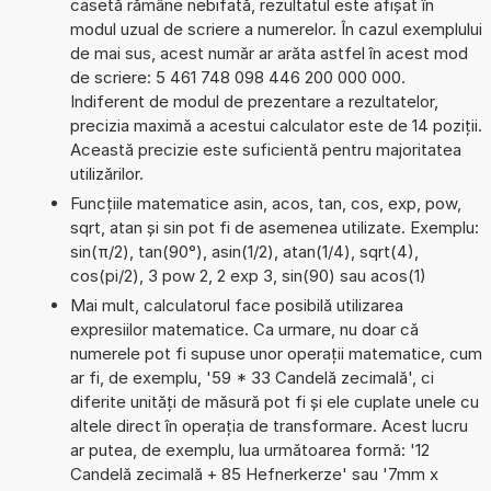
casetă rămâne nebifată, rezultatul este afișat în
modul uzual de scriere a numerelor. În cazul exemplului
de mai sus, acest număr ar arăta astfel în acest mod
de scriere: 5 461 748 098 446 200 000 000.
Indiferent de modul de prezentare a rezultatelor,
precizia maximă a acestui calculator este de 14 poziții.
Această precizie este suficientă pentru majoritatea
utilizărilor.
Funcțiile matematice asin, acos, tan, cos, exp, pow,
sqrt, atan și sin pot fi de asemenea utilizate. Exemplu:
sin(π/2), tan(90°), asin(1/2), atan(1/4), sqrt(4),
cos(pi/2), 3 pow 2, 2 exp 3, sin(90) sau acos(1)
Mai mult, calculatorul face posibilă utilizarea
expresiilor matematice. Ca urmare, nu doar că
numerele pot fi supuse unor operații matematice, cum
ar fi, de exemplu, '59 * 33 Candelă zecimală', ci
diferite unități de măsură pot fi și ele cuplate unele cu
altele direct în operația de transformare. Acest lucru
ar putea, de exemplu, lua următoarea formă: '12
Candelă zecimală + 85 Hefnerkerze' sau '7mm x