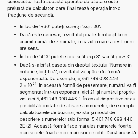
cunoscute. Toată această operație de căutare este
preluată de calculator, care finalizează operația într-o
fracțiune de secundă.
În loc de '√36' puteți scrie și 'sqrt 36'.
Dacă este necesar, rezultatul poate fi rotunjit la un
anumit număr de zecimale, în cazul în care acest lucru
are sens.
În loc de '4^3' puteți scrie și '4 exp 3' sau '4 pow 3'.
Dacă s-a bifat caseta din dreptul textului 'Numere în
notație științifică', rezultatul va apărea în formă
exponențială. De exemplu, 5,461 748 098 446
21
2
×
10
. În această formă de prezentare, numărul va fi
segmentat într-un exponent, aici 21, și numărul propriu-
zis, aici 5,461 748 098 446 2. În cazul dispozitivelor cu
posibilități limitate de afișare a numerelor, de exemplu
calculatoarele de buzunar, există și modul de
descriere a numerelor sub forma: 5,461 748 098 446
2E+21. Această formă face mai ales numerele foarte
mari și cele foarte mici mai ușor de citit. Dacă această