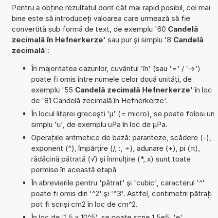
Pentru a obține rezultatul dorit cât mai rapid posibil, cel mai
bine este să introduceți valoarea care urmează să fie
convertită sub formă de text, de exemplu '60
Candelă
zecimală în Hefnerkerze
' sau pur și simplu '8
Candelă
zecimală
':
În majoritatea cazurilor, cuvântul 'în' (sau '=' / '->')
poate fi omis între numele celor două unități, de
exemplu '55
Candelă zecimală Hefnerkerze
' în loc
de '81 Candelă zecimală în Hefnerkerze'.
În locul literei grecești 'µ' (= micro), se poate folosi un
simplu 'u', de exemplu uPa în loc de µPa.
Operațiile aritmetice de bază: paranteze, scădere (-),
exponent (^), împărțire (/, :, ÷), adunare (+), pi (π),
rădăcină pătrată (√) și înmulțire (*, x) sunt toate
permise în această etapă
În abrevierile pentru 'pătrat' și 'cubic', caracterul '^'
poate fi omis din '^2' și '^3'. Astfel, centimetrii pătrați
pot fi scriși cm2 în loc de cm^2.
În loc de '1,5 x 10^5', se poate scrie 1,5e5. 'e'