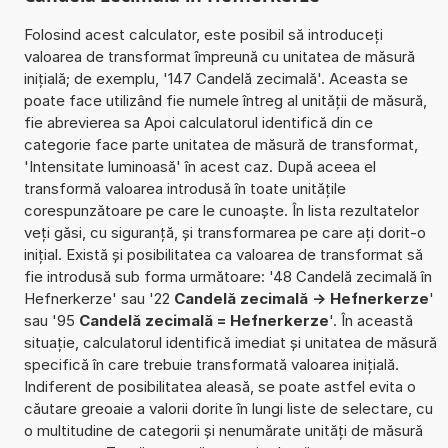
Folosind acest calculator, este posibil să introduceți
valoarea de transformat împreună cu unitatea de măsură
inițială; de exemplu, '147 Candelă zecimală'. Aceasta se
poate face utilizând fie numele întreg al unității de măsură,
fie abrevierea sa Apoi calculatorul identifică din ce
categorie face parte unitatea de măsură de transformat,
'Intensitate luminoasă' în acest caz. După aceea el
transformă valoarea introdusă în toate unitățile
corespunzătoare pe care le cunoaște. În lista rezultatelor
veți găsi, cu siguranță, și transformarea pe care ați dorit-o
inițial. Există și posibilitatea ca valoarea de transformat să
fie introdusă sub forma următoare: '48 Candelă zecimală în
Hefnerkerze' sau '22
Candelă zecimală -> Hefnerkerze
'
sau '95
Candelă zecimală = Hefnerkerze
'. În această
situație, calculatorul identifică imediat și unitatea de măsură
specifică în care trebuie transformată valoarea inițială.
Indiferent de posibilitatea aleasă, se poate astfel evita o
căutare greoaie a valorii dorite în lungi liste de selectare, cu
o multitudine de categorii și nenumărate unități de măsură