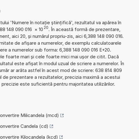
ă
lui 'Numere în notație științifică', rezultatul va apărea în
20
388 148 090 016
×
10
. În această formă de prezentare,
nt, aici 20, și numărul propriu-zis, aici 6,388 148 090 016.
i limitate de afișare a numerelor, de exemplu calculatoarele
iere a numerelor sub forma: 6,388 148 090 016 E+20.
 foarte mari și cele foarte mici mai ușor de citit. Dacă
tatul este afișat în modul uzual de scriere a numerelor. În
umăr ar arăta astfel în acest mod de scriere: 638 814 809
 de prezentare a rezultatelor, precizia maximă a acestui
precizie este suficientă pentru majoritatea utilizărilor.
Convertire Milicandela (mcd)
Convertire Candela (cd)
Convertire Kilocandela (kcd)