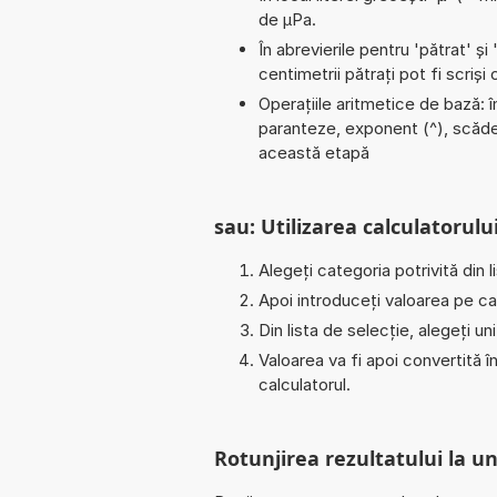
de µPa.
În abrevierile pentru 'pătrat' și 
centimetrii pătrați pot fi scriș
Operațiile aritmetice de bază: îm
paranteze, exponent (^), scădere
această etapă
sau: Utilizarea calculatorului
Alegeți categoria potrivită din l
Apoi introduceți valoarea pe car
Din lista de selecție, alegeți u
Valoarea va fi apoi convertită 
calculatorul.
Rotunjirea rezultatului la 