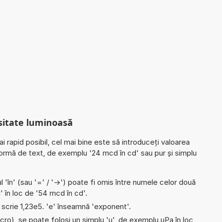
nsitate luminoasă
ai rapid posibil, cel mai bine este să introduceți valoarea
ormă de text, de exemplu '24 mcd în cd' sau pur și simplu
l 'în' (sau '=' / '->') poate fi omis între numele celor două
 în loc de '54 mcd în cd'.
e scrie 1,23e5. 'e' înseamnă 'exponent'.
micro), se poate folosi un simplu 'u', de exemplu uPa în loc