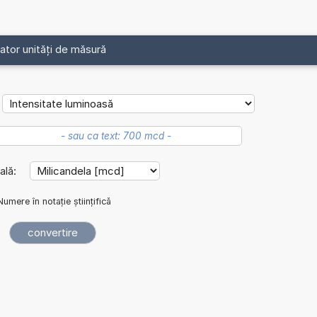
ator unități de măsură
ială:
Numere în notație științifică