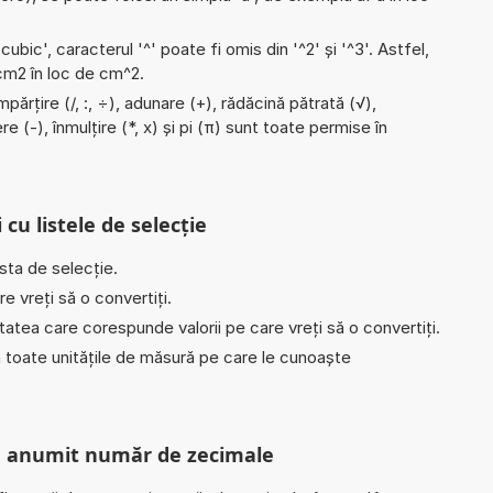
'cubic', caracterul '^' poate fi omis din '^2' și '^3'. Astfel,
i cm2 în loc de cm^2.
părțire (/, :, ÷), adunare (+), rădăcină pătrată (√),
 (-), înmulțire (*, x) și pi (π) sunt toate permise în
 cu listele de selecție
ista de selecție.
e vreți să o convertiți.
nitatea care corespunde valorii pe care vreți să o convertiți.
în toate unitățile de măsură pe care le cunoaște
un anumit număr de zecimale