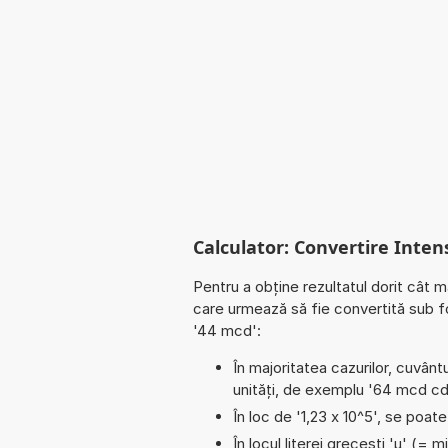
Calculator: Convertire Inte
Pentru a obține rezultatul dorit cât m
care urmează să fie convertită sub f
'44 mcd':
În majoritatea cazurilor, cuvântu
unități, de exemplu '64 mcd cd'
În loc de '1,23 x 10^5', se poat
În locul literei grecești 'µ' (= 