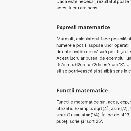
Dacă este necesar, rezultatul poate fi
acest lucru are sens.
Expresii matematice
Mai mult, calculatorul face posibilă 
numerele pot fi supuse unor operații
diferite unități de măsură pot fi și e
Acest lucru ar putea, de exemplu, lua
'52mm x 62cm x 72dm = ? cm^3'. Unit
să se potrivească și să aibă sens în 
Funcții matematice
Funcțiile matematice sin, acos, exp, 
utilizate. Exemplu: sqrt(4), asin(1/2),
sin(π/2) sau atan(1/4). În loc de '4^3'
puteți scrie și 'sqrt 25'.