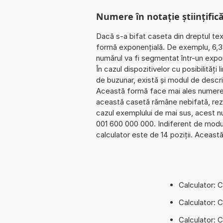
Numere în notație științific
Dacă s-a bifat caseta din dreptul textu
formă exponențială. De exemplu, 6,
numărul va fi segmentat într-un expone
În cazul dispozitivelor cu posibilităț
de buzunar, există și modul de descr
Această formă face mai ales numerele
această casetă rămâne nebifată, rezul
cazul exemplului de mai sus, acest n
001 600 000 000. Indiferent de modul
calculator este de 14 poziții. Această 
Calculator: 
Calculator: 
Calculator: 