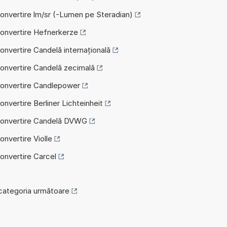
Convertire lm/sr (-Lumen pe Steradian)
Convertire Hefnerkerze
onvertire Candelă internațională
Convertire Candelă zecimală
Convertire Candlepower
onvertire Berliner Lichteinheit
 Convertire Candelă DVWG
onvertire Violle
Convertire Carcel
categoria următoare