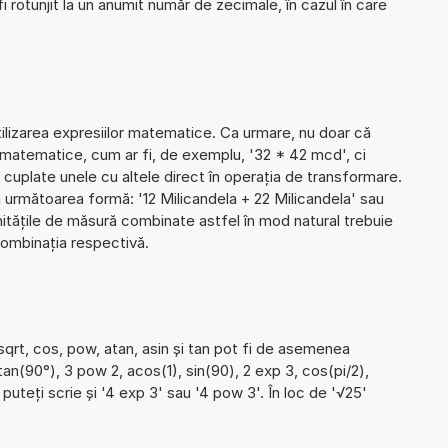
 rotunjit la un anumit număr de zecimale, în cazul în care
utilizarea expresiilor matematice. Ca urmare, nu doar că
 matematice, cum ar fi, de exemplu, '32 * 42 mcd', ci
le cuplate unele cu altele direct în operația de transformare.
 următoarea formă: '12 Milicandela + 22 Milicandela' sau
ățile de măsură combinate astfel în mod natural trebuie
combinația respectivă.
sqrt, cos, pow, atan, asin și tan pot fi de asemenea
 tan(90°), 3 pow 2, acos(1), sin(90), 2 exp 3, cos(pi/2),
 puteți scrie și '4 exp 3' sau '4 pow 3'. În loc de '√25'