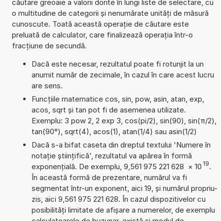
căutare greoaie a valorii dorite în lungi liste de selectare, cu
o multitudine de categorii și nenumărate unități de măsură
cunoscute. Toată această operație de căutare este
preluată de calculator, care finalizează operația într-o
fracțiune de secundă.
Dacă este necesar, rezultatul poate fi rotunjit la un
anumit număr de zecimale, în cazul în care acest lucru
are sens.
Funcțiile matematice cos, sin, pow, asin, atan, exp,
acos, sqrt și tan pot fi de asemenea utilizate.
Exemplu: 3 pow 2, 2 exp 3, cos(pi/2), sin(90), sin(π/2),
tan(90°), sqrt(4), acos(1), atan(1/4) sau asin(1/2)
Dacă s-a bifat caseta din dreptul textului 'Numere în
notație științifică', rezultatul va apărea în formă
19
exponențială. De exemplu, 9,561 975 221 628
×
10
.
În această formă de prezentare, numărul va fi
segmentat într-un exponent, aici 19, și numărul propriu-
zis, aici 9,561 975 221 628. În cazul dispozitivelor cu
posibilități limitate de afișare a numerelor, de exemplu
calculatoarele de buzunar, există și modul de