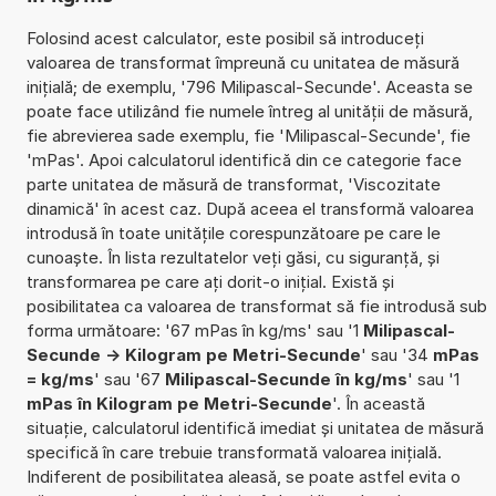
Folosind acest calculator, este posibil să introduceți
valoarea de transformat împreună cu unitatea de măsură
inițială; de exemplu, '796 Milipascal-Secunde'. Aceasta se
poate face utilizând fie numele întreg al unității de măsură,
fie abrevierea sade exemplu, fie 'Milipascal-Secunde', fie
'mPas'. Apoi calculatorul identifică din ce categorie face
parte unitatea de măsură de transformat, 'Viscozitate
dinamică' în acest caz. După aceea el transformă valoarea
introdusă în toate unitățile corespunzătoare pe care le
cunoaște. În lista rezultatelor veți găsi, cu siguranță, și
transformarea pe care ați dorit-o inițial. Există și
posibilitatea ca valoarea de transformat să fie introdusă sub
forma următoare: '67 mPas în kg/ms' sau '1
Milipascal-
Secunde -> Kilogram pe Metri-Secunde
' sau '34
mPas
= kg/ms
' sau '67
Milipascal-Secunde în kg/ms
' sau '1
mPas în Kilogram pe Metri-Secunde
'. În această
situație, calculatorul identifică imediat și unitatea de măsură
specifică în care trebuie transformată valoarea inițială.
Indiferent de posibilitatea aleasă, se poate astfel evita o