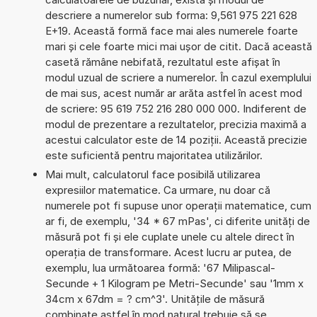
descriere a numerelor sub forma: 9,561 975 221 628
E+19. Această formă face mai ales numerele foarte
mari și cele foarte mici mai ușor de citit. Dacă această
casetă rămâne nebifată, rezultatul este afișat în
modul uzual de scriere a numerelor. În cazul exemplului
de mai sus, acest număr ar arăta astfel în acest mod
de scriere: 95 619 752 216 280 000 000. Indiferent de
modul de prezentare a rezultatelor, precizia maximă a
acestui calculator este de 14 poziții. Această precizie
este suficientă pentru majoritatea utilizărilor.
Mai mult, calculatorul face posibilă utilizarea
expresiilor matematice. Ca urmare, nu doar că
numerele pot fi supuse unor operații matematice, cum
ar fi, de exemplu, '34 * 67 mPas', ci diferite unități de
măsură pot fi și ele cuplate unele cu altele direct în
operația de transformare. Acest lucru ar putea, de
exemplu, lua următoarea formă: '67 Milipascal-
Secunde + 1 Kilogram pe Metri-Secunde' sau '1mm x
34cm x 67dm = ? cm^3'. Unitățile de măsură
combinate astfel în mod natural trebuie să se