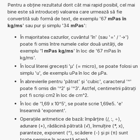
Pentru a obține rezultatul dorit cât mai rapid posibil, cel mai
bine este să introduceți valoarea care urmează să fie
convertită sub formă de text, de exemplu '67
mPas în
kg/ms
' sau pur și simplu '34
mPas
':
În majoritatea cazurilor, cuvântul 'în' (sau '=' / '->')
poate fi omis între numele celor două unități, de
exemplu '1
mPas kg/ms
' în loc de '67 mPas în
kg/ms'.
În locul literei grecești 'µ' (= micro), se poate folosi un
simplu 'u', de exemplu uPa în loc de µPa.
În abrevierile pentru 'pătrat' și 'cubic', caracterul '^'
poate fi omis din '^2' și '^3'. Astfel, centimetrii pătrați
pot fi scriși cm2 în loc de cm^2.
În loc de '1,69 x 10^5', se poate scrie 1,69e5. 'e'
înseamnă 'exponent'.
Operațiile aritmetice de bază: împărțire (/, :, ÷),
adunare (+), rădăcină pătrată (√), înmulțire (*, x),
paranteze, exponent (^), scădere (-) și pi (π) sunt
toate permise în această etapă