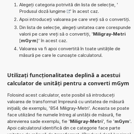
Alegeți categoria potrivită din lista de selecție, '
Produsul doză lungime
' în acest caz.
Apoi introduceți valoarea pe care vreți să o convertiți.
Din lista de selecție, alegeți unitatea care corespunde
valorii pe care vreți să o convertiți, '
Miligray-Metri
[
mGy·m
]' în acest caz.
Valoarea va fi apoi convertită în toate unitățile de
măsură pe care le cunoaște calculatorul.
Utilizați funcționalitatea deplină a acestui
calculator de unități pentru a converti mGym
Folosind acest calculator, este posibil să introduceți
valoarea de transformat împreună cu unitatea de măsură
inițială; de exemplu, '854 Miligray-Metri'. Aceasta se poate
face utilizând fie numele întreg al unității de măsură, fie
abrevierea sade exemplu, fie '
Miligray-Metri
', fie '
mGym
'.
Apoi calculatorul identifică din ce categorie face parte