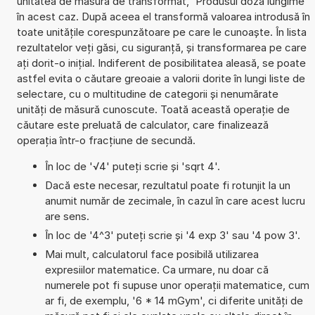
unitatea de măsură de transformat, 'Produsul doză lungime'
în acest caz. După aceea el transformă valoarea introdusă în
toate unitățile corespunzătoare pe care le cunoaște. În lista
rezultatelor veți găsi, cu siguranță, și transformarea pe care
ați dorit-o inițial. Indiferent de posibilitatea aleasă, se poate
astfel evita o căutare greoaie a valorii dorite în lungi liste de
selectare, cu o multitudine de categorii și nenumărate
unități de măsură cunoscute. Toată această operație de
căutare este preluată de calculator, care finalizează
operația într-o fracțiune de secundă.
În loc de '√4' puteți scrie și 'sqrt 4'.
Dacă este necesar, rezultatul poate fi rotunjit la un
anumit număr de zecimale, în cazul în care acest lucru
are sens.
În loc de '4^3' puteți scrie și '4 exp 3' sau '4 pow 3'.
Mai mult, calculatorul face posibilă utilizarea
expresiilor matematice. Ca urmare, nu doar că
numerele pot fi supuse unor operații matematice, cum
ar fi, de exemplu, '6 * 14 mGym', ci diferite unități de