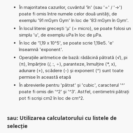
În majoritatea cazurilor, cuvântul 'în' (sau '=' / '->')
poate fi omis între numele celor două unități, de
exemplu '91 mGym Gym' în loc de '83 mGym în Gym'.
În locul literei grecești 'µ' (= micro), se poate folosi un
simplu 'u', de exemplu uPa în loc de µPa.
În loc de '1,19 x 10^5', se poate scrie 1,19e5. 'e'
înseamnă 'exponent'.
Operațiile aritmetice de bază: rădăcină pătrată (√), pi
(π), împărțire (/, :, ÷), paranteze, înmulțire (*, x),
adunare (+), scădere (-) și exponent (^) sunt toate
permise în această etapă
În abrevierile pentru 'pătrat' și 'cubic', caracterul '^'
poate fi omis din '^2' și '^3'. Astfel, centimetrii pătrați
pot fi scriși cm2 în loc de cm^2.
sau: Utilizarea calculatorului cu listele de
selecție