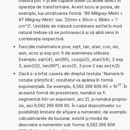
măsură pot fi și ele cuplate unele cu altele direct în
operația de transformare. Acest lucru ar putea, de
exemplu, lua următoarea formă: '89 Miligray-Metri +
97 Miligray-Metri' sau '22mm x 30cm x 38dm = ?
cm^3'. Unitățile de măsură combinate astfel în mod
natural trebuie să se potrivească și să aibă sens în
combinația respectivă.
Funcțiile matematice pow, sqrt, tan, atan, cos, sin,
asin, acos și exp pot fi de asemenea utilizate.
Exemplu: sqrt(4), sin(90), cos(pi/2), atan(1/4), 2 exp
3, asin(1/2), tan(90°), acos(1), 3 pow 2 sau sin(π/2)
Dacă s-a bifat caseta din dreptul textului 'Numere în
notație științifică', rezultatul va apărea în formă
21
exponențială. De exemplu, 6,562 266 606 95
×
10
. În
această formă de prezentare, numărul va fi
segmentat într-un exponent, aici 21, și numărul propriu-
zis, aici 6,562 266 606 95. În cazul dispozitivelor cu
posibilități limitate de afișare a numerelor, de exemplu
calculatoarele de buzunar, există și modul de
descriere a numerelor sub forma: 6,562 266 606