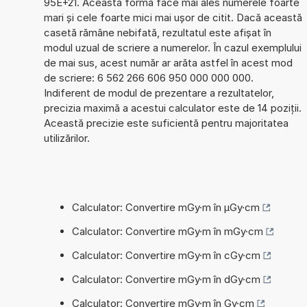
95E+21. Această formă face mai ales numerele foarte
mari și cele foarte mici mai ușor de citit. Dacă această
casetă rămâne nebifată, rezultatul este afișat în
modul uzual de scriere a numerelor. În cazul exemplului
de mai sus, acest număr ar arăta astfel în acest mod
de scriere: 6 562 266 606 950 000 000 000.
Indiferent de modul de prezentare a rezultatelor,
precizia maximă a acestui calculator este de 14 poziții.
Această precizie este suficientă pentru majoritatea
utilizărilor.
Calculator: Convertire mGy·m în µGy·cm
Calculator: Convertire mGy·m în mGy·cm
Calculator: Convertire mGy·m în cGy·cm
Calculator: Convertire mGy·m în dGy·cm
Calculator: Convertire mGy·m în Gy·cm