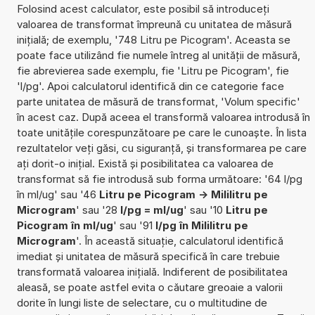
Folosind acest calculator, este posibil să introduceți
valoarea de transformat împreună cu unitatea de măsură
inițială; de exemplu, '748 Litru pe Picogram'. Aceasta se
poate face utilizând fie numele întreg al unității de măsură,
fie abrevierea sade exemplu, fie 'Litru pe Picogram', fie
'l/pg'. Apoi calculatorul identifică din ce categorie face
parte unitatea de măsură de transformat, 'Volum specific'
în acest caz. După aceea el transformă valoarea introdusă în
toate unitățile corespunzătoare pe care le cunoaște. În lista
rezultatelor veți găsi, cu siguranță, și transformarea pe care
ați dorit-o inițial. Există și posibilitatea ca valoarea de
transformat să fie introdusă sub forma următoare: '64 l/pg
în ml/ug' sau '46
Litru pe Picogram -> Mililitru pe
Microgram
' sau '28
l/pg = ml/ug
' sau '10
Litru pe
Picogram în ml/ug
' sau '91
l/pg în Mililitru pe
Microgram
'. În această situație, calculatorul identifică
imediat și unitatea de măsură specifică în care trebuie
transformată valoarea inițială. Indiferent de posibilitatea
aleasă, se poate astfel evita o căutare greoaie a valorii
dorite în lungi liste de selectare, cu o multitudine de