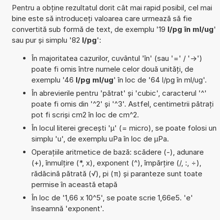
Pentru a obține rezultatul dorit cât mai rapid posibil, cel mai
bine este să introduceți valoarea care urmează să fie
convertită sub formă de text, de exemplu '19
l/pg în ml/ug
'
sau pur și simplu '82
l/pg
':
În majoritatea cazurilor, cuvântul 'în' (sau '=' / '->')
poate fi omis între numele celor două unități, de
exemplu '46
l/pg ml/ug
' în loc de '64 l/pg în ml/ug'.
În abrevierile pentru 'pătrat' și 'cubic', caracterul '^'
poate fi omis din '^2' și '^3'. Astfel, centimetrii pătrați
pot fi scriși cm2 în loc de cm^2.
În locul literei grecești 'µ' (= micro), se poate folosi un
simplu 'u', de exemplu uPa în loc de µPa.
Operațiile aritmetice de bază: scădere (-), adunare
(+), înmulțire (*, x), exponent (^), împărțire (/, :, ÷),
rădăcină pătrată (√), pi (π) și paranteze sunt toate
permise în această etapă
În loc de '1,66 x 10^5', se poate scrie 1,66e5. 'e'
înseamnă 'exponent'.