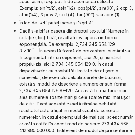
acos, asin și exp pot fi de asemenea utilizate.
Exemplu: sin(π/2), asin(1/2), cos(pi/2), sin(90), 2 exp 3,
atan(1/4), 3 pow 2, sqrt(4), tan(90°) sau acos(1)
În loc de '√4' puteți scrie și 'sqrt 4'.
Dacă s-a bifat caseta din dreptul textului 'Numere în
notație științifică', rezultatul va apărea în formă
exponențială. De exemplu, 2,734 345 654 129
20
8
×
10
. În această formă de prezentare, numărul va
fi segmentat într-un exponent, aici 20, și numărul
propriu-zis, aici 2,734 345 654 129 8. În cazul
dispozitivelor cu posibilități limitate de afișare a
numerelor, de exemplu calculatoarele de buzunar,
există și modul de descriere a numerelor sub forma:
2,734 345 654 129 8E+20. Această formă face mai
ales numerele foarte mari și cele foarte mici mai ușor
de citit. Dacă această casetă rămâne nebifată,
rezultatul este afișat în modul uzual de scriere a
numerelor. În cazul exemplului de mai sus, acest număr
ar arăta astfel în acest mod de scriere: 273 434 565
412 980 000 000. Indiferent de modul de prezentare a