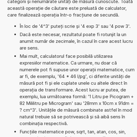
categorii și nenumărate unități de măsură cunoscute. Toată
această operație de căutare este preluată de calculator,
care finalizează operația într-o fracțiune de secundă.
În loc de '4^3' puteți scrie și '4 exp 3' sau '4 pow 3'.
Dacă este necesar, rezultatul poate fi rotunjit la un
anumit număr de zecimale, în cazul în care acest lucru
are sens.
Mai mult, calculatorul face posibilă utilizarea
expresiilor matematice. Ca urmare, nu doar că
numerele pot fi supuse unor operații matematice, cum
ar fi, de exemplu, '64 * 46 l/pg', ci diferite unități de
măsură pot fi și ele cuplate unele cu altele direct în
operația de transformare. Acest lucru ar putea, de
exemplu, lua următoarea formă: '1 Litru pe Picogram +
82 Mililitru pe Microgram' sau '28mm x 10cm x 91dm =
? cm^3'. Unitățile de măsură combinate astfel în mod
natural trebuie să se potrivească și să aibă sens în
combinația respectivă.
Funcțiile matematice pow, sqrt, tan, atan, cos, sin,