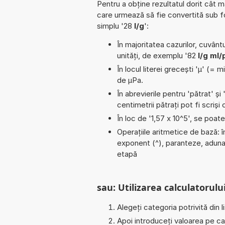
Pentru a obține rezultatul dorit cât m
care urmează să fie convertită sub 
simplu '28
l/g
':
În majoritatea cazurilor, cuvântu
unități, de exemplu '82
l/g ml/
În locul literei grecești 'µ' (= 
de µPa.
În abrevierile pentru 'pătrat' și 
centimetrii pătrați pot fi scriș
În loc de '1,57 x 10^5', se poat
Operațiile aritmetice de bază: împ
exponent (^), paranteze, adunar
etapă
sau: Utilizarea calculatorului
Alegeți categoria potrivită din l
Apoi introduceți valoarea pe car