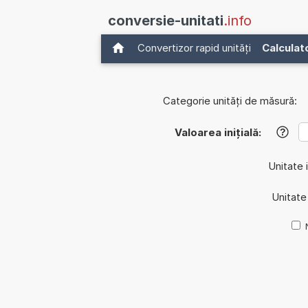
conversie-unitati
.info
Convertizor rapid unități
Calculat
Categorie unități de măsură:
Valoarea inițială:
?
Unitate i
Unitate