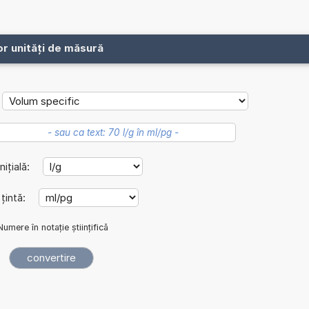
or unități de măsură
nițială:
 țintă:
Numere în notație științifică