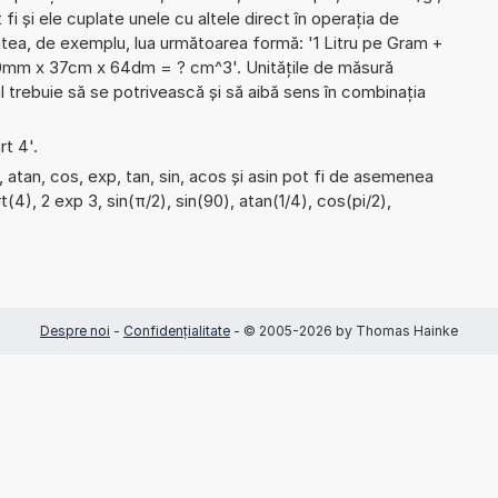
 fi și ele cuplate unele cu altele direct în operația de
utea, de exemplu, lua următoarea formă: '1 Litru pe Gram +
'10mm x 37cm x 64dm = ? cm^3'. Unitățile de măsură
 trebuie să se potrivească și să aibă sens în combinația
rt 4'.
 atan, cos, exp, tan, sin, acos și asin pot fi de asemenea
rt(4), 2 exp 3, sin(π/2), sin(90), atan(1/4), cos(pi/2),
Despre noi
-
Confidențialitate
- © 2005-2026 by Thomas Hainke