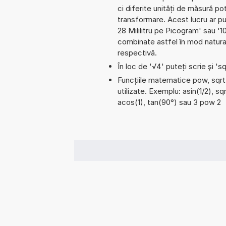
ci diferite unități de măsură pot
transformare. Acest lucru ar p
28 Mililitru pe Picogram' sau 
combinate astfel în mod natural
respectivă.
În loc de '√4' puteți scrie și 'sq
Funcțiile matematice pow, sqrt,
utilizate. Exemplu: asin(1/2), sq
acos(1), tan(90°) sau 3 pow 2