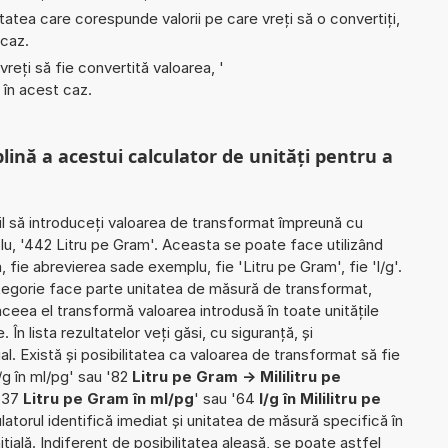
nitatea care corespunde valorii pe care vreți să o convertiți,
 caz.
 vreți să fie convertită valoarea, '
' în acest caz.
plină a acestui calculator de unități pentru a
il să introduceți valoarea de transformat împreună cu
lu, '442 Litru pe Gram'. Aceasta se poate face utilizând
, fie abrevierea sade exemplu, fie 'Litru pe Gram', fie 'l/g'.
ategorie face parte unitatea de măsură de transformat,
ceea el transformă valoarea introdusă în toate unitățile
n lista rezultatelor veți găsi, cu siguranță, și
ial. Există și posibilitatea ca valoarea de transformat să fie
/g în ml/pg' sau '82
Litru pe Gram -> Mililitru pe
 '37
Litru pe Gram în ml/pg
' sau '64
l/g în Mililitru pe
ulatorul identifică imediat și unitatea de măsură specifică în
țială. Indiferent de posibilitatea aleasă, se poate astfel