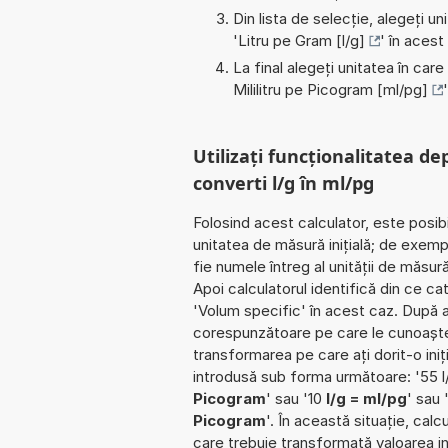
Din lista de selecție, alegeți u
'
Litru pe Gram [l/g]
' în acest
La final alegeți unitatea în care
Mililitru pe Picogram [ml/pg]
Utilizați funcționalitatea de
converti l/g în ml/pg
Folosind acest calculator, este posib
unitatea de măsură inițială; de exemp
fie numele întreg al unității de măsură
Apoi calculatorul identifică din ce c
'Volum specific' în acest caz. După a
corespunzătoare pe care le cunoaște. Î
transformarea pe care ați dorit-o iniț
introdusă sub forma următoare: '55 l
Picogram
' sau '10
l/g = ml/pg
' sau
Picogram
'. În această situație, calc
care trebuie transformată valoarea ini