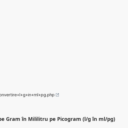
convertire+l+g+in+ml+pg.php
pe Gram în Mililitru pe Picogram (l/g în ml/pg)