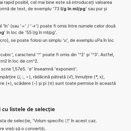
ai rapid posibil, cel mai bine este să introduceți valoarea
formă de text, de exemplu '73
l/g în ml/pg
' sau pur și
l 'în' (sau '=' / '->') poate fi omis între numele celor două
pg
' în loc de '55 l/g în ml/pg'.
micro), se poate folosi un simplu 'u', de exemplu uPa în loc
'cubic', caracterul '^' poate fi omis din '^2' și '^3'. Astfel,
i cm2 în loc de cm^2.
e scrie 1,57e5. 'e' înseamnă 'exponent'.
ărțire (/, :, ÷), rădăcină pătrată (√), înmulțire (*, x),
e (+), scădere (-) și pi (π) sunt toate permise în această
 cu listele de selecție
ista de selecție, '
Volum specific
' în acest caz.
e vreți să o convertiți.