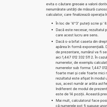
evita o căutare greoaie a valorii dorit
nenumărate unități de măsură cunosc
calculator, care finalizează operația 
În loc de '4^3' puteți scrie și '
Dacă este necesar, rezultatul po
care acest lucru are sens.
Dacă s-a bifat caseta din dreptu
apărea în formă exponențială. 
de prezentare, numărul va fi se
aici 1,447 012 332 511 2. În cazul
numerelor, de exemplu calculat
numerelor sub forma: 1,447 01
foarte mari și cele foarte mici
rezultatul este afișat în modul 
sus, acest număr ar arăta astfe
Indiferent de modul de prezenta
este de 14 poziții. Această prec
Mai mult, calculatorul face pos
că numerele pot fi supuse unor 