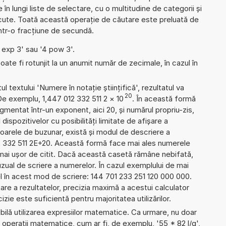
e în lungi liste de selectare, cu o multitudine de categorii și
ute. Toată această operație de căutare este preluată de
într-o fracțiune de secundă.
4 exp 3' sau '4 pow 3'.
ate fi rotunjit la un anumit număr de zecimale, în cazul în
l textului 'Numere în notație științifică', rezultatul va
20
De exemplu, 1,447 012 332 511 2
×
10
. În această formă
gmentat într-un exponent, aici 20, și numărul propriu-zis,
 dispozitivelor cu posibilități limitate de afișare a
oarele de buzunar, există și modul de descriere a
2 332 511 2E+20. Această formă face mai ales numerele
 mai ușor de citit. Dacă această casetă rămâne nebifată,
uzual de scriere a numerelor. În cazul exemplului de mai
l în acest mod de scriere: 144 701 233 251 120 000 000.
re a rezultatelor, precizia maximă a acestui calculator
izie este suficientă pentru majoritatea utilizărilor.
ibilă utilizarea expresiilor matematice. Ca urmare, nu doar
operații matematice, cum ar fi, de exemplu, '55 * 82 l/g',