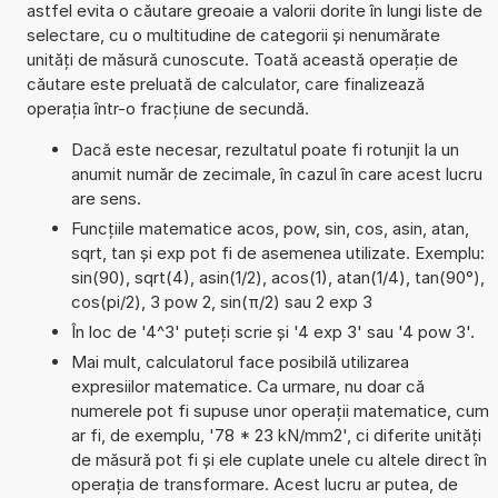
astfel evita o căutare greoaie a valorii dorite în lungi liste de
selectare, cu o multitudine de categorii și nenumărate
unități de măsură cunoscute. Toată această operație de
căutare este preluată de calculator, care finalizează
operația într-o fracțiune de secundă.
Dacă este necesar, rezultatul poate fi rotunjit la un
anumit număr de zecimale, în cazul în care acest lucru
are sens.
Funcțiile matematice acos, pow, sin, cos, asin, atan,
sqrt, tan și exp pot fi de asemenea utilizate. Exemplu:
sin(90), sqrt(4), asin(1/2), acos(1), atan(1/4), tan(90°),
cos(pi/2), 3 pow 2, sin(π/2) sau 2 exp 3
În loc de '4^3' puteți scrie și '4 exp 3' sau '4 pow 3'.
Mai mult, calculatorul face posibilă utilizarea
expresiilor matematice. Ca urmare, nu doar că
numerele pot fi supuse unor operații matematice, cum
ar fi, de exemplu, '78 * 23 kN/mm2', ci diferite unități
de măsură pot fi și ele cuplate unele cu altele direct în
operația de transformare. Acest lucru ar putea, de