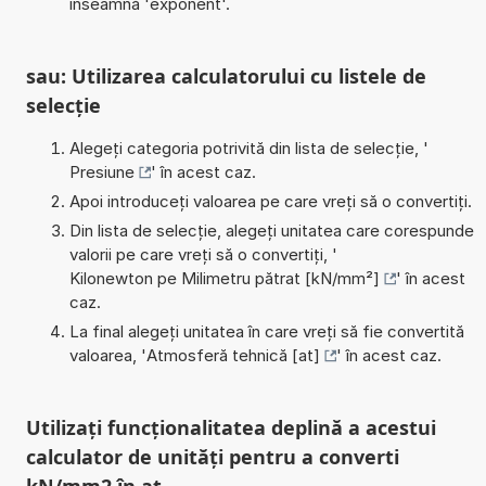
înseamnă 'exponent'.
sau: Utilizarea calculatorului cu listele de
selecție
Alegeți categoria potrivită din lista de selecție, '
Presiune
' în acest caz.
Apoi introduceți valoarea pe care vreți să o convertiți.
Din lista de selecție, alegeți unitatea care corespunde
valorii pe care vreți să o convertiți, '
Kilonewton pe Milimetru pătrat [kN/mm²]
' în acest
caz.
La final alegeți unitatea în care vreți să fie convertită
valoarea, '
Atmosferă tehnică [at]
' în acest caz.
Utilizați funcționalitatea deplină a acestui
calculator de unități pentru a converti
kN/mm2 în at