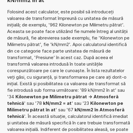
Folosind acest calculator, este posibil să introduceți
valoarea de transformat împreună cu unitatea de măsură
inițială; de exemplu, '962 Kilonewton pe Milimetru pătrat'.
Aceasta se poate face utilizând fie numele întreg al unității
de măsură, fie abrevierea sade exemplu, fie 'Kilonewton pe
Milimetru pătrat', fie 'kN/mm2'. Apoi calculatorul identifică
din ce categorie face parte unitatea de măsură de
transformat, 'Presiune' în acest caz. După aceea el
transformă valoarea introdusă în toate unitățile
corespunzătoare pe care le cunoaște. În lista rezultatelor
veți găsi, cu siguranță, și transformarea pe care ați dorit-o
inițial. Există și posibilitatea ca valoarea de transformat să
fie introdusă sub forma următoare: '89 kN/mm2 în at' sau
'34
Kilonewton pe Milimetru pătrat -> Atmosferă
tehnică
' sau '78
kN/mm2 = at
' sau '23
Kilonewton pe
Milimetru pătrat în at
' sau '67
kN/mm2 în Atmosferă
tehnică
'. În această situație, calculatorul identifică imediat
și unitatea de măsură specifică în care trebuie transformată
valoarea inițială. Indiferent de posibilitatea aleasă, se poate