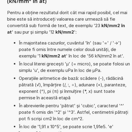
(kN/mm² în at)
Pentru a obține rezultatul dorit cât mai rapid posibil, cel mai
bine este să introduceți valoarea care urmează să fie
convertită sub formă de text, de exemplu '23
kN/mm2 în
at
' sau pur și simplu '12
kN/mm2
':
În majoritatea cazurilor, cuvântul 'în' (sau '=' / '->')
poate fi omis între numele celor două unități, de
exemplu '1
kN/mm2 at
' în loc de '56 kN/mm2 în at'.
În locul literei grecești 'µ' (= micro), se poate folosi un
simplu 'u', de exemplu uPa în loc de µPa.
Operațiile aritmetice de bază: scădere (-), rădăcină
pătrată (√), împărțire (/, :, ÷), adunare (+), paranteze,
exponent (^), pi (π) și înmulțire (*, x) sunt toate
permise în această etapă
În abrevierile pentru 'pătrat' și 'cubic', caracterul '^'
poate fi omis din '^2' și '^3'. Astfel, centimetrii pătrați
pot fi scriși cm2 în loc de cm^2.
În loc de '1,91 x 10^5', se poate scrie 1,91e5. 'e'