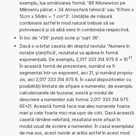
exemplu, lua următoarea formă: '89 Kilonewton pe
Milimetru pătrat + 34 Atmosferă tehnică' sau '67mm x
12cm x 56dm = ? cm^3'. Unitățile de măsură
combinate astfel în mod natural trebuie să se
potrivească și să aibă sens în combinația respectivă.
În loc de '√36' puteți scrie și 'sqrt 36'.
Dacă s-a bifat caseta din dreptul textului 'Numere în
notație științifică', rezultatul va apărea în formă
21
exponențială. De exemplu, 2,017 333 314 975 6
×
10
.
În această formă de prezentare, numărul va fi
segmentat într-un exponent, aici 21, și numărul propriu-
zis, aici 2,017 333 314 975 6. În cazul dispozitivelor cu
posibilități limitate de afișare a numerelor, de exemplu
calculatoarele de buzunar, există și modul de
descriere a numerelor sub forma: 2,017 333 314 975
6E+21. Această formă face mai ales numerele foarte
mari și cele foarte mici mai ușor de citit. Dacă această
casetă rămâne nebifată, rezultatul este afișat în
modul uzual de scriere a numerelor. În cazul exemplului
de mai sus, acest număr ar arăta astfel în acest mod