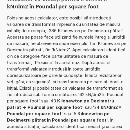
kN/dm2 în Poundal per square foot
Folosind acest calculator, este posibil să introduceți
valoarea de transformat împreună cu unitatea de măsură
inițială; de exemplu, '386 Kilonewton pe Decimetru pătrat'.
Aceasta se poate face utilizând fie numele întreg al unității
de măsură, fie abrevierea sade exemplu, fie 'Kilonewton pe
Decimetru pătrat', fie 'kN/dm2'. Apoi calculatorul identifică
din ce categorie face parte unitatea de măsură de
transformat, 'Presiune' în acest caz. După aceea el
transformă valoarea introdusă în toate unitățile
corespunzătoare pe care le cunoaște. În lista rezultatelor
veți găsi, cu siguranță, și transformarea pe care ați dorit-o
inițial. Există și posibilitatea ca valoarea de transformat să
fie introdusă sub forma următoare: '62 kN/dm2 în Poundal
per square foot' sau '43
Kilonewton pe Decimetru
pătrat -> Poundal per square foot
' sau '24
kN/dm2 =
Poundal per square foot
' sau '5
Kilonewton pe
Decimetru pătrat în Poundal per square foot
'. În
această situație, calculatorul identifică imediat și unitatea