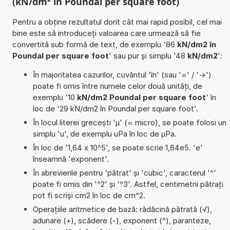
(kN/dm² în Poundal per square foot)
Pentru a obține rezultatul dorit cât mai rapid posibil, cel mai
bine este să introduceți valoarea care urmează să fie
convertită sub formă de text, de exemplu '86
kN/dm2 în
Poundal per square foot
' sau pur și simplu '48
kN/dm2
':
În majoritatea cazurilor, cuvântul 'în' (sau '=' / '->')
poate fi omis între numele celor două unități, de
exemplu '10
kN/dm2 Poundal per square foot
' în
loc de '29 kN/dm2 în Poundal per square foot'.
În locul literei grecești 'µ' (= micro), se poate folosi un
simplu 'u', de exemplu uPa în loc de µPa.
În loc de '1,64 x 10^5', se poate scrie 1,64e5. 'e'
înseamnă 'exponent'.
În abrevierile pentru 'pătrat' și 'cubic', caracterul '^'
poate fi omis din '^2' și '^3'. Astfel, centimetrii pătrați
pot fi scriși cm2 în loc de cm^2.
Operațiile aritmetice de bază: rădăcină pătrată (√),
adunare (+), scădere (-), exponent (^), paranteze,