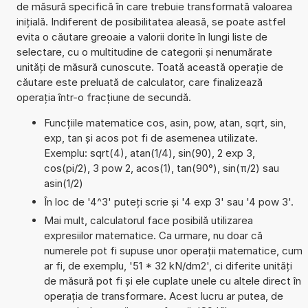
de măsură specifică în care trebuie transformată valoarea
inițială. Indiferent de posibilitatea aleasă, se poate astfel
evita o căutare greoaie a valorii dorite în lungi liste de
selectare, cu o multitudine de categorii și nenumărate
unități de măsură cunoscute. Toată această operație de
căutare este preluată de calculator, care finalizează
operația într-o fracțiune de secundă.
Funcțiile matematice cos, asin, pow, atan, sqrt, sin,
exp, tan și acos pot fi de asemenea utilizate.
Exemplu: sqrt(4), atan(1/4), sin(90), 2 exp 3,
cos(pi/2), 3 pow 2, acos(1), tan(90°), sin(π/2) sau
asin(1/2)
În loc de '4^3' puteți scrie și '4 exp 3' sau '4 pow 3'.
Mai mult, calculatorul face posibilă utilizarea
expresiilor matematice. Ca urmare, nu doar că
numerele pot fi supuse unor operații matematice, cum
ar fi, de exemplu, '51 * 32 kN/dm2', ci diferite unități
de măsură pot fi și ele cuplate unele cu altele direct în
operația de transformare. Acest lucru ar putea, de