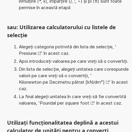
înmulțire (*, x), împărțire (/, :, ÷) și pi (π) sunt toate
permise în această etapă
sau: Utilizarea calculatorului cu listele de
selecție
Alegeți categoria potrivită din lista de selecție, '
Presiune
' în acest caz.
Apoi introduceți valoarea pe care vreți să o convertiți.
Din lista de selecție, alegeți unitatea care corespunde
valorii pe care vreți să o convertiți, '
Kilonewton pe Decimetru pătrat [kN/dm²]
' în acest
caz.
La final alegeți unitatea în care vreți să fie convertită
valoarea, '
Poundal per square foot
' în acest caz.
Utilizați funcționalitatea deplină a acestui
calculator de unități pentru a converti