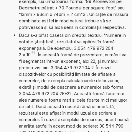
exemplu, lua următoarea formă: '89 Kilonewton pe
Decimetru pătrat + 70 Poundal per square foot' sau
'13mm x 93cm x 74dm = ? cm^3'. Unitățile de măsură
combinate astfel în mod natural trebuie să se
potrivească și să aibă sens în combinația respectivă.
Dacă s-a bifat caseta din dreptul textului 'Numere în
notație științifică', rezultatul va apărea în formă
exponențială. De exemplu, 3,054 479 972 204
22
2
×
10
. În această formă de prezentare, numărul va
fi segmentat într-un exponent, aici 22, și numărul
propriu-zis, aici 3,054 479 972 204 2. În cazul
dispozitivelor cu posibilități limitate de afișare a
numerelor, de exemplu calculatoarele de buzunar,
există și modul de descriere a numerelor sub forma:
3,054 479 972 204 2E+22. Această formă face mai
ales numerele foarte mari și cele foarte mici mai ușor
de citit. Dacă această casetă rămâne nebifată,
rezultatul este afișat în modul uzual de scriere a
numerelor. În cazul exemplului de mai sus, acest număr
ar arăta astfel în acest mod de scriere: 30 544 799