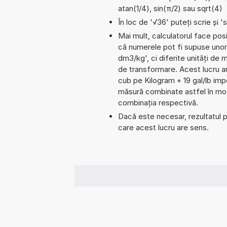
atan(1/4), sin(π/2) sau sqrt(4)
În loc de '√36' puteți scrie și 's
Mai mult, calculatorul face pos
că numerele pot fi supuse unor
dm3/kg', ci diferite unități de m
de transformare. Acest lucru a
cub pe Kilogram + 19 gal/lb im
măsură combinate astfel în mod 
combinația respectivă.
Dacă este necesar, rezultatul po
care acest lucru are sens.