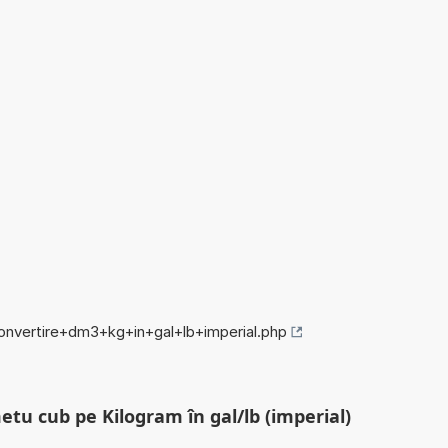
convertire+dm3+kg+in+gal+lb+imperial.php
etu cub pe Kilogram în gal/lb (imperial)