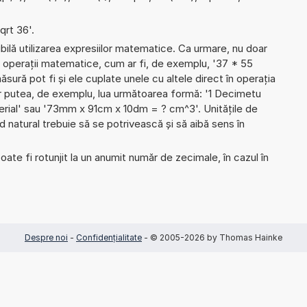
qrt 36'.
ibilă utilizarea expresiilor matematice. Ca urmare, nu doar
 operații matematice, cum ar fi, de exemplu, '37 * 55
ăsură pot fi și ele cuplate unele cu altele direct în operația
r putea, de exemplu, lua următoarea formă: '1 Decimetu
perial' sau '73mm x 91cm x 10dm = ? cm^3'. Unitățile de
natural trebuie să se potrivească și să aibă sens în
ate fi rotunjit la un anumit număr de zecimale, în cazul în
Despre noi
-
Confidențialitate
- © 2005-2026 by Thomas Hainke