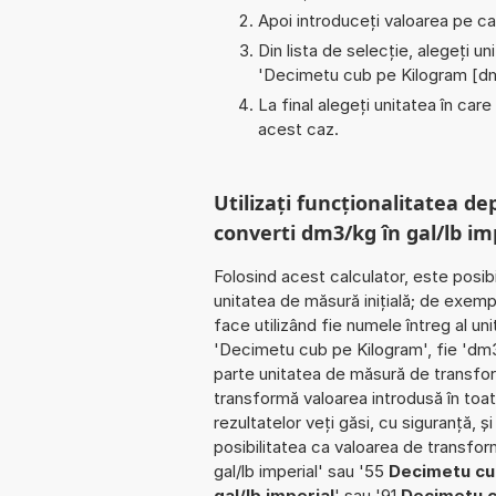
Apoi introduceți valoarea pe car
Din lista de selecție, alegeți u
'
Decimetu cub pe Kilogram [d
La final alegeți unitatea în care
acest caz.
Utilizați funcționalitatea de
converti dm3/kg în gal/lb im
Folosind acest calculator, este posib
unitatea de măsură inițială; de exem
face utilizând fie numele întreg al un
'Decimetu cub pe Kilogram', fie 'dm3/
parte unitatea de măsură de transfor
transformă valoarea introdusă în toat
rezultatelor veți găsi, cu siguranță, și
posibilitatea ca valoarea de transfo
gal/lb imperial' sau '55
Decimetu cub
gal/lb imperial
' sau '91
Decimetu cu