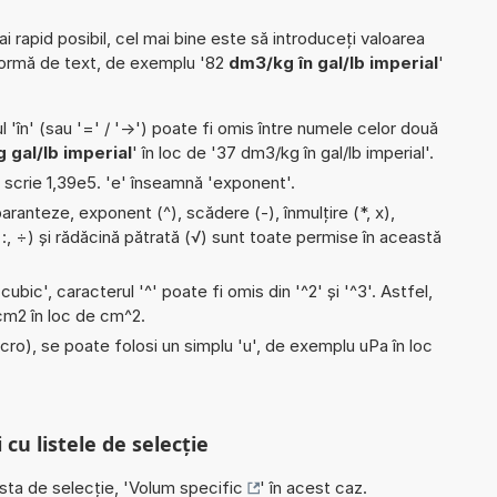
ai rapid posibil, cel mai bine este să introduceți valoarea
formă de text, de exemplu '82
dm3/kg în gal/lb imperial
'
l 'în' (sau '=' / '->') poate fi omis între numele celor două
 gal/lb imperial
' în loc de '37 dm3/kg în gal/lb imperial'.
e scrie 1,39e5. 'e' înseamnă 'exponent'.
aranteze, exponent (^), scădere (-), înmulțire (*, x),
/, :, ÷) și rădăcină pătrată (√) sunt toate permise în această
'cubic', caracterul '^' poate fi omis din '^2' și '^3'. Astfel,
i cm2 în loc de cm^2.
micro), se poate folosi un simplu 'u', de exemplu uPa în loc
 cu listele de selecție
ista de selecție, '
Volum specific
' în acest caz.