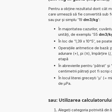
Pentru a obține rezultatul dorit cât m
care urmează să fie convertită sub 
sau pur și simplu '19
dm3/kg
':
În majoritatea cazurilor, cuvântu
unități, de exemplu '55
dm3/kg
În loc de '1,39 x 10^5', se poat
Operațiile aritmetice de bază: p
adunare (+), pi (π), împărțire (
etapă
În abrevierile pentru 'pătrat' și 
centimetrii pătrați pot fi scriș
În locul literei grecești 'µ' (= 
de µPa.
sau: Utilizarea calculatorului
Alegeți categoria potrivită din l