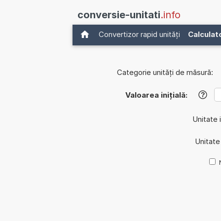
conversie-unitati
.info
Convertizor rapid unități
Calculat
Categorie unități de măsură:
Valoarea inițială:
?
Unitate i
Unitate