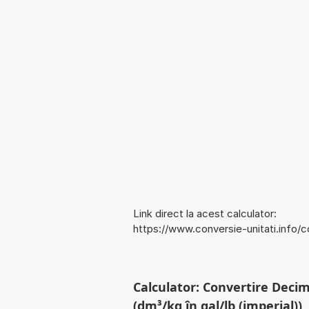
Link direct la acest calculator:
https://www.conversie-unitati.info/
Calculator: Convertire Decim
(dm³/kg în gal/lb (imperial))