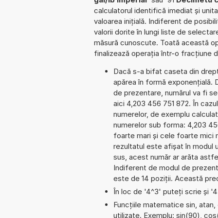
calculatorul identifică imediat și un
valoarea inițială. Indiferent de posib
valorii dorite în lungi liste de select
măsură cunoscute. Toată această ope
finalizează operația într-o fracțiune
Dacă s-a bifat caseta din dreptu
apărea în formă exponențială.
de prezentare, numărul va fi seg
aici 4,203 456 751 872. În cazul 
numerelor, de exemplu calculat
numerelor sub forma: 4,203 45
foarte mari și cele foarte mici
rezultatul este afișat în modul 
sus, acest număr ar arăta astf
Indiferent de modul de prezenta
este de 14 poziții. Această prec
În loc de '4^3' puteți scrie și '
Funcțiile matematice sin, atan,
utilizate. Exemplu: sin(90), cos(