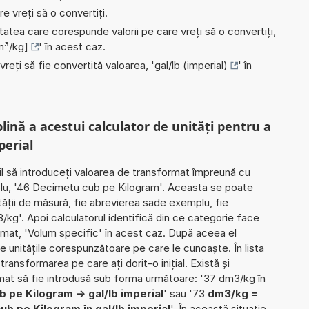
e vreți să o convertiți.
nitatea care corespunde valorii pe care vreți să o convertiți,
m³/kg]
' în acest caz.
 vreți să fie convertită valoarea, '
gal/lb (imperial)
' în
plină a acestui calculator de unități pentru a
perial
il să introduceți valoarea de transformat împreună cu
plu, '46 Decimetu cub pe Kilogram'. Aceasta se poate
ității de măsură, fie abrevierea sade exemplu, fie
kg'. Apoi calculatorul identifică din ce categorie face
mat, 'Volum specific' în acest caz. După aceea el
e unitățile corespunzătoare pe care le cunoaște. În lista
 transformarea pe care ați dorit-o inițial. Există și
rmat să fie introdusă sub forma următoare: '37 dm3/kg în
 pe Kilogram -> gal/lb imperial
' sau '73
dm3/kg =
b pe Kilogram în gal/lb imperial
'. În această situație,