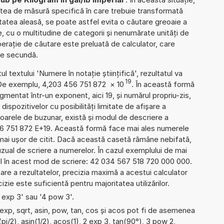
itatea de măsură specifică în care trebuie transformată
ilitatea aleasă, se poate astfel evita o căutare greoaie a
are, cu o multitudine de categorii și nenumărate unități de
rație de căutare este preluată de calculator, care
 de secundă.
l textului 'Numere în notație științifică', rezultatul va
19
 De exemplu, 4,203 456 751 872
×
10
. În această formă
mentat într-un exponent, aici 19, și numărul propriu-zis,
dispozitivelor cu posibilități limitate de afișare a
oarele de buzunar, există și modul de descriere a
6 751 872 E+19. Această formă face mai ales numerele
 mai ușor de citit. Dacă această casetă rămâne nebifată,
uzual de scriere a numerelor. În cazul exemplului de mai
el în acest mod de scriere: 42 034 567 518 720 000 000.
re a rezultatelor, precizia maximă a acestui calculator
izie este suficientă pentru majoritatea utilizărilor.
4 exp 3' sau '4 pow 3'.
 exp, sqrt, asin, pow, tan, cos și acos pot fi de asemenea
pi/2), asin(1/2), acos(1), 2 exp 3, tan(90°), 3 pow 2,