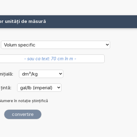
or unități de măsură
nițială:
 țintă:
Numere în notație științifică