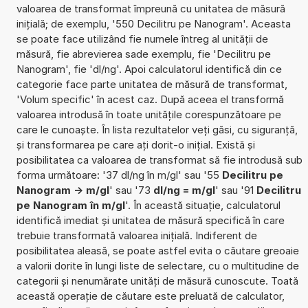
valoarea de transformat împreună cu unitatea de măsură
inițială; de exemplu, '550 Decilitru pe Nanogram'. Aceasta
se poate face utilizând fie numele întreg al unității de
măsură, fie abrevierea sade exemplu, fie 'Decilitru pe
Nanogram', fie 'dl/ng'. Apoi calculatorul identifică din ce
categorie face parte unitatea de măsură de transformat,
'Volum specific' în acest caz. După aceea el transformă
valoarea introdusă în toate unitățile corespunzătoare pe
care le cunoaște. În lista rezultatelor veți găsi, cu siguranță,
și transformarea pe care ați dorit-o inițial. Există și
posibilitatea ca valoarea de transformat să fie introdusă sub
forma următoare: '37 dl/ng în m/gl' sau '55
Decilitru pe
Nanogram -> m/gl
' sau '73
dl/ng = m/gl
' sau '91
Decilitru
pe Nanogram în m/gl
'. În această situație, calculatorul
identifică imediat și unitatea de măsură specifică în care
trebuie transformată valoarea inițială. Indiferent de
posibilitatea aleasă, se poate astfel evita o căutare greoaie
a valorii dorite în lungi liste de selectare, cu o multitudine de
categorii și nenumărate unități de măsură cunoscute. Toată
această operație de căutare este preluată de calculator,