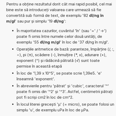
Pentru a obține rezultatul dorit cât mai rapid posibil, cel mai
bine este să introduceți valoarea care urmează să fie
convertită sub formă de text, de exemplu '82
dl/ng în
m/gl
' sau pur și simplu '19
dl/ng
':
În majoritatea cazurilor, cuvântul 'în' (sau '=' / '->')
poate fi omis între numele celor două unități, de
exemplu '55
dl/ng m/gl
' în loc de '37 dl/ng în m/gl'.
Operațiile aritmetice de bază: paranteze, împărțire (/, :,
÷), pi (π), scădere (-), înmulțire (*, x), adunare (+),
exponent (^) și rădăcină pătrată (√) sunt toate
permise în această etapă
În loc de '1,39 x 10^5', se poate scrie 1,39e5. 'e'
înseamnă 'exponent'.
În abrevierile pentru 'pătrat' și 'cubic', caracterul '^'
poate fi omis din '^2' și '^3'. Astfel, centimetrii pătrați
pot fi scriși cm2 în loc de cm^2.
În locul literei grecești 'µ' (= micro), se poate folosi un
simplu 'u', de exemplu uPa în loc de µPa.