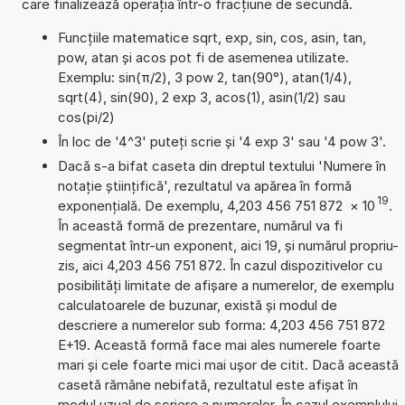
care finalizează operația într-o fracțiune de secundă.
Funcțiile matematice sqrt, exp, sin, cos, asin, tan,
pow, atan și acos pot fi de asemenea utilizate.
Exemplu: sin(π/2), 3 pow 2, tan(90°), atan(1/4),
sqrt(4), sin(90), 2 exp 3, acos(1), asin(1/2) sau
cos(pi/2)
În loc de '4^3' puteți scrie și '4 exp 3' sau '4 pow 3'.
Dacă s-a bifat caseta din dreptul textului 'Numere în
notație științifică', rezultatul va apărea în formă
19
exponențială. De exemplu, 4,203 456 751 872
×
10
.
În această formă de prezentare, numărul va fi
segmentat într-un exponent, aici 19, și numărul propriu-
zis, aici 4,203 456 751 872. În cazul dispozitivelor cu
posibilități limitate de afișare a numerelor, de exemplu
calculatoarele de buzunar, există și modul de
descriere a numerelor sub forma: 4,203 456 751 872
E+19. Această formă face mai ales numerele foarte
mari și cele foarte mici mai ușor de citit. Dacă această
casetă rămâne nebifată, rezultatul este afișat în
modul uzual de scriere a numerelor. În cazul exemplului