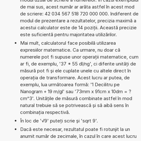
de mai sus, acest număr ar arăta astfel în acest mod
de scriere: 42 034 567 518 720 000 000. Indiferent de
modul de prezentare a rezultatelor, precizia maximă a
acestui calculator este de 14 poziții. Această precizie
este suficientă pentru majoritatea utilizărilor.
Mai mult, calculatorul face posibilă utilizarea
expresiilor matematice. Ca urmare, nu doar că
numerele pot fi supuse unor operații matematice, cum
ar fi, de exemplu, '37 * 55 dl/ng', ci diferite unități de
măsură pot fi și ele cuplate unele cu altele direct în
operația de transformare. Acest lucru ar putea, de
exemplu, lua următoarea formă: '1 Decilitru pe
Nanogram + 19 m/gl' sau '73mm x 91cm x 10dm = ?
cm^3'. Unitățile de măsură combinate astfel în mod
natural trebuie să se potrivească și să aibă sens în
combinația respectivă.
În loc de '√9' puteți scrie și 'sqrt 9'.
Dacă este necesar, rezultatul poate fi rotunjit la un
anumit număr de zecimale, în cazul în care acest lucru