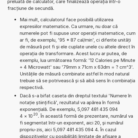
preluată de calculator, care finalizează operația într-o
fracțiune de secundă.
Mai mult, calculatorul face posibilă utilizarea
expresiilor matematice. Ca urmare, nu doar că
numerele pot fi supuse unor operații matematice, cum
ar fi, de exemplu, '95 * 87 cal/min', ci diferite unități
de măsură pot fi și ele cuplate unele cu altele direct în
operația de transformare. Acest lucru ar putea, de
exemplu, lua următoarea formă: '12 Calories pe Minute
+ 4 Microwatt' sau '79mm x 71cm x 63dm = ? cm^3'.
Unitățile de măsură combinate astfel în mod natural
trebuie să se potrivească și să aibă sens în combinația
respectivă.
Dacă s-a bifat caseta din dreptul textului 'Numere în
notație științifică', rezultatul va apărea în formă
exponențială. De exemplu, 5,097 481 435 094
20
4
×
10
. În această formă de prezentare, numărul va
fi segmentat într-un exponent, aici 20, și numărul
propriu-zis, aici 5,097 481 435 094 4. În cazul
dispozitivelor cu posibilități limitate de afișare a