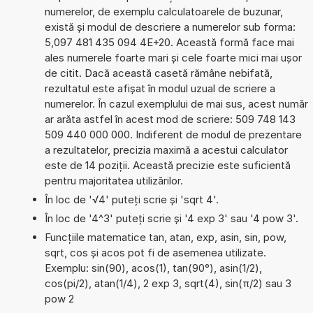
numerelor, de exemplu calculatoarele de buzunar,
există și modul de descriere a numerelor sub forma:
5,097 481 435 094 4E+20. Această formă face mai
ales numerele foarte mari și cele foarte mici mai ușor
de citit. Dacă această casetă rămâne nebifată,
rezultatul este afișat în modul uzual de scriere a
numerelor. În cazul exemplului de mai sus, acest număr
ar arăta astfel în acest mod de scriere: 509 748 143
509 440 000 000. Indiferent de modul de prezentare
a rezultatelor, precizia maximă a acestui calculator
este de 14 poziții. Această precizie este suficientă
pentru majoritatea utilizărilor.
În loc de '√4' puteți scrie și 'sqrt 4'.
În loc de '4^3' puteți scrie și '4 exp 3' sau '4 pow 3'.
Funcțiile matematice tan, atan, exp, asin, sin, pow,
sqrt, cos și acos pot fi de asemenea utilizate.
Exemplu: sin(90), acos(1), tan(90°), asin(1/2),
cos(pi/2), atan(1/4), 2 exp 3, sqrt(4), sin(π/2) sau 3
pow 2