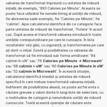
valoarea de transformat împreună cu unitatea de măsură
inițială; de exemplu, '993 Calories pe Minute'. Aceasta se
poate face utilizând fie numele întreg al unității de măsură,
fie abrevierea sade exemplu, fie 'Calories pe Minute', fie
'cal/min'. Apoi calculatorul identifică din ce categorie face
parte unitatea de măsură de transformat, 'Putere' în acest
caz. După aceea el transformă valoarea introdusă în toate
unitățile corespunzătoare pe care le cunoaște. În lista
rezultatelor veți găsi, cu siguranță, și transformarea pe care
ați dorit-o inițial. Există și posibilitatea ca valoarea de
transformat să fie introdusă sub forma următoare: '84
cal/min în uW' sau '76
Calories pe Minute -> Microwatt
'
sau '68
cal/min = uW
' sau '60
Calories pe Minute în uW
'
sau '52
cal/min în Microwatt
'. În această situație,
calculatorul identifică imediat și unitatea de măsură
specifică în care trebuie transformată valoarea inițială.
Indiferent de posibilitatea aleasă, se poate astfel evita o
căutare greoaie a valorii dorite în lungi liste de selectare, cu
o multitudine de categorii și nenumărate unități de măsură
cunoscute. Toată această operație de căutare este