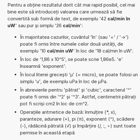
Pentru a obține rezultatul dorit cât mai rapid posibil, cel mai
bine este să introduceți valoarea care urmează să fie
convertită sub formă de text, de exemplu '42
cal/min în
uW
' sau pur și simplu '26
cal/min
':
În majoritatea cazurilor, cuvântul 'în' (sau '=' / '->')
poate fi omis între numele celor două unități, de
exemplu '10
cal/min uW
' în loc de '18 cal/min în uW'.
În loc de '1,86 x 10^5', se poate scrie 1,86e5. 'e'
înseamnă 'exponent'.
În locul literei grecești 'µ' (= micro), se poate folosi un
simplu 'u', de exemplu uPa în loc de µPa.
În abrevierile pentru 'pătrat' și 'cubic', caracterul '^'
poate fi omis din '^2' și '^3'. Astfel, centimetrii pătrați
pot fi scriși cm2 în loc de cm^2.
Operațiile aritmetice de bază: înmulțire (*, x),
paranteze, adunare (+), pi (π), exponent (^), scădere
(-), rădăcină pătrată (√) și împărțire (/, :, ÷) sunt toate
permise în această etapă