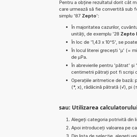
Pentru a obține rezultatul dorit cât m
care urmează să fie convertită sub 
simplu '87
Zepto
':
În majoritatea cazurilor, cuvântu
unități, de exemplu '28
Zepto M
În loc de '1,43 x 10^5', se poat
În locul literei grecești 'µ' (= 
de µPa.
În abrevierile pentru 'pătrat' și 
centimetrii pătrați pot fi scriș
Operațiile aritmetice de bază: 
(*, x), rădăcină pătrată (√), pi 
sau: Utilizarea calculatorului
Alegeți categoria potrivită din l
Apoi introduceți valoarea pe car
Din lista de selecție, alegeți u