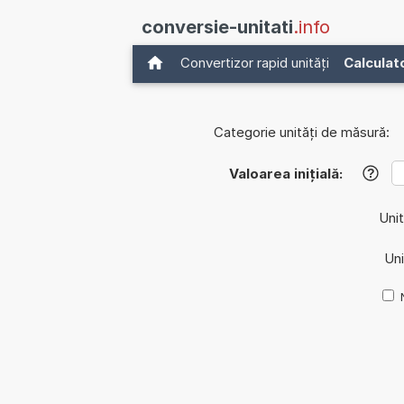
conversie-unitati
.info
Convertizor rapid unități
Calculat
Categorie unități de măsură:
Valoarea inițială:
?
Unit
Uni