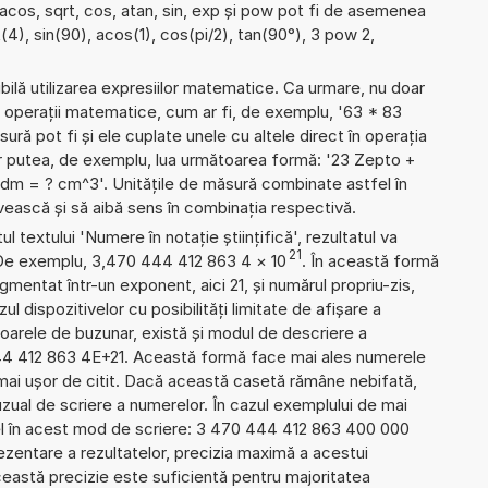
 acos, sqrt, cos, atan, sin, exp și pow pot fi de asemenea
t(4), sin(90), acos(1), cos(pi/2), tan(90°), 3 pow 2,
ibilă utilizarea expresiilor matematice. Ca urmare, nu doar
 operații matematice, cum ar fi, de exemplu, '63 * 83
sură pot fi și ele cuplate unele cu altele direct în operația
r putea, de exemplu, lua următoarea formă: '23 Zepto +
dm = ? cm^3'. Unitățile de măsură combinate astfel în
vească și să aibă sens în combinația respectivă.
l textului 'Numere în notație științifică', rezultatul va
21
 De exemplu, 3,470 444 412 863 4
×
10
. În această formă
mentat într-un exponent, aici 21, și numărul propriu-zis,
l dispozitivelor cu posibilități limitate de afișare a
oarele de buzunar, există și modul de descriere a
4 412 863 4E+21. Această formă face mai ales numerele
 mai ușor de citit. Dacă această casetă rămâne nebifată,
uzual de scriere a numerelor. În cazul exemplului de mai
el în acest mod de scriere: 3 470 444 412 863 400 000
zentare a rezultatelor, precizia maximă a acestui
Această precizie este suficientă pentru majoritatea