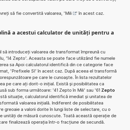
 vreți să fie convertită valoarea, '
Mili
' în acest caz.
plină a acestui calculator de unități pentru a
il să introduceți valoarea de transformat împreună cu
lu, '14 Zepto'. Aceasta se poate face utilizând fie numele
vierea sa Apoi calculatorul identifică din ce categorie face
mat, 'Prefixele SI' în acest caz. După aceea el transformă
corespunzătoare pe care le cunoaște. În lista rezultatelor
a pe care ați dorit-o inițial. Există și posibilitatea ca
usă sub forma următoare: '41 Zepto în Mili' sau '61
Zepto
astă situație, calculatorul identifică imediat și unitatea de
formată valoarea inițială. Indiferent de posibilitatea
 greoaie a valorii dorite în lungi liste de selectare, cu o
te unități de măsură cunoscute. Toată această operație de
care finalizează operația într-o fracțiune de secundă.