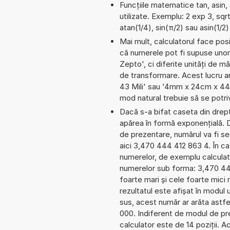
Funcțiile matematice tan, asin,
utilizate. Exemplu: 2 exp 3, sqr
atan(1/4), sin(π/2) sau asin(1/2)
Mai mult, calculatorul face pos
că numerele pot fi supuse unor
Zepto', ci diferite unități de mă
de transformare. Acest lucru a
43 Mili' sau '4mm x 24cm x 44
mod natural trebuie să se potri
Dacă s-a bifat caseta din dreptu
apărea în formă exponențială.
de prezentare, numărul va fi seg
aici 3,470 444 412 863 4. În cazu
numerelor, de exemplu calculat
numerelor sub forma: 3,470 44
foarte mari și cele foarte mici
rezultatul este afișat în modul 
sus, acest număr ar arăta astf
000. Indiferent de modul de pre
calculator este de 14 poziții. 