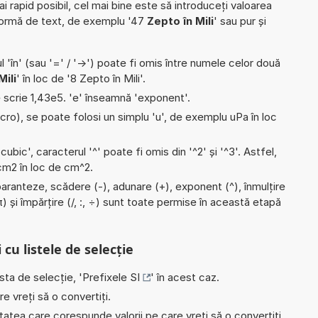
ai rapid posibil, cel mai bine este să introduceți valoarea
formă de text, de exemplu '47
Zepto în Mili
' sau pur și
l 'în' (sau '=' / '->') poate fi omis între numele celor două
ili
' în loc de '8 Zepto în Mili'.
e scrie 1,43e5. 'e' înseamnă 'exponent'.
micro), se poate folosi un simplu 'u', de exemplu uPa în loc
'cubic', caracterul '^' poate fi omis din '^2' și '^3'. Astfel,
i cm2 în loc de cm^2.
paranteze, scădere (-), adunare (+), exponent (^), înmulțire
(π) și împărțire (/, :, ÷) sunt toate permise în această etapă
 cu listele de selecție
ista de selecție, '
Prefixele SI
' în acest caz.
e vreți să o convertiți.
nitatea care corespunde valorii pe care vreți să o convertiți,