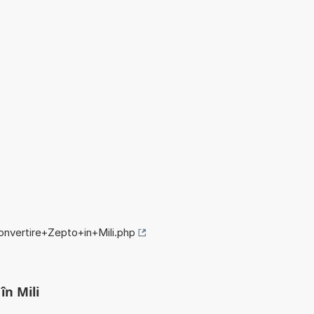
convertire+Zepto+in+Mili.php
în Mili