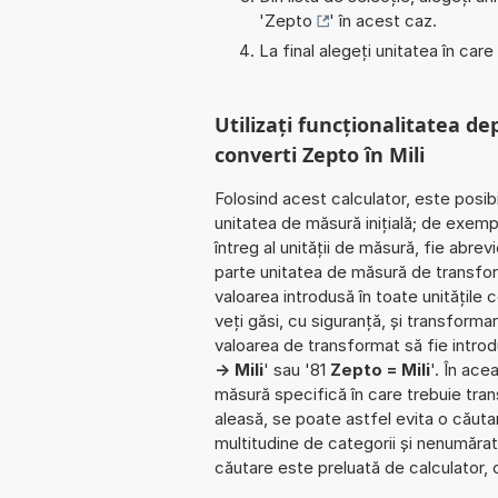
'
Zepto
' în acest caz.
La final alegeți unitatea în care
Utilizați funcționalitatea de
converti Zepto în Mili
Folosind acest calculator, este posib
unitatea de măsură inițială; de exemp
întreg al unității de măsură, fie abre
parte unitatea de măsură de transfor
valoarea introdusă în toate unitățile 
veți găsi, cu siguranță, și transformare
valoarea de transformat să fie introd
-> Mili
' sau '81
Zepto = Mili
'. În ace
măsură specifică în care trebuie trans
aleasă, se poate astfel evita o căutare
multitudine de categorii și nenumăra
căutare este preluată de calculator, 