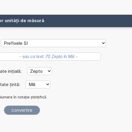
or unități de măsură
ate inițială:
tate țintă:
Numere în notație științifică