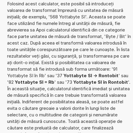
Folosind acest calculator, este posibil să introduceți
valoarea de transformat împreună cu unitatea de măsură
inițială; de exemplu, '568 Yottabyte SI'. Aceasta se poate
face utilizând fie numele întreg al unității de măsură, fie
abrevierea sa Apoi calculatorul identifică din ce categorie
face parte unitatea de măsură de transformat, 'Byte / Bit' în
acest caz. După aceea el transformă valoarea introdusă în
toate unitățile corespunzătoare pe care le cunoaște. În lista
rezultatelor veți găsi, cu siguranță, și transformarea pe care
ați dorit-o inițial. Există și posibilitatea ca valoarea de
transformat să fie introdusă sub forma următoare: '91
Yottabyte SI în Rb' sau '37
Yottabyte SI -> Rontobit
' sau
'82
Yottabyte SI = Rb
' sau '73
Yottabyte SI în Rontobit
'.
În această situație, calculatorul identifică imediat și unitatea
de măsură specifică în care trebuie transformată valoarea
inițială. Indiferent de posibilitatea aleasă, se poate astfel
evita o căutare greoaie a valorii dorite în lungi liste de
selectare, cu o multitudine de categorii și nenumărate
unități de măsură cunoscute. Toată această operație de
căutare este preluată de calculator, care finalizează