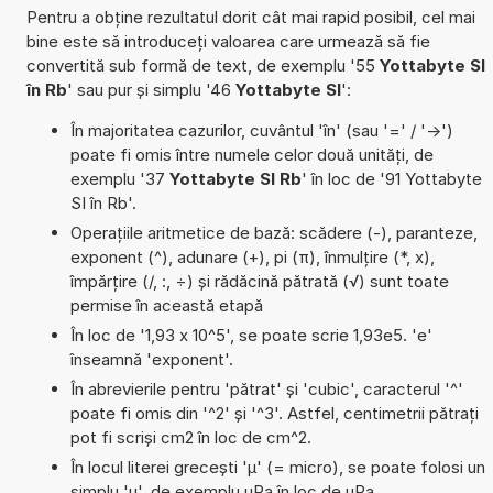
Pentru a obține rezultatul dorit cât mai rapid posibil, cel mai
bine este să introduceți valoarea care urmează să fie
convertită sub formă de text, de exemplu '55
Yottabyte SI
în Rb
' sau pur și simplu '46
Yottabyte SI
':
În majoritatea cazurilor, cuvântul 'în' (sau '=' / '->')
poate fi omis între numele celor două unități, de
exemplu '37
Yottabyte SI Rb
' în loc de '91 Yottabyte
SI în Rb'.
Operațiile aritmetice de bază: scădere (-), paranteze,
exponent (^), adunare (+), pi (π), înmulțire (*, x),
împărțire (/, :, ÷) și rădăcină pătrată (√) sunt toate
permise în această etapă
În loc de '1,93 x 10^5', se poate scrie 1,93e5. 'e'
înseamnă 'exponent'.
În abrevierile pentru 'pătrat' și 'cubic', caracterul '^'
poate fi omis din '^2' și '^3'. Astfel, centimetrii pătrați
pot fi scriși cm2 în loc de cm^2.
În locul literei grecești 'µ' (= micro), se poate folosi un
simplu 'u', de exemplu uPa în loc de µPa.