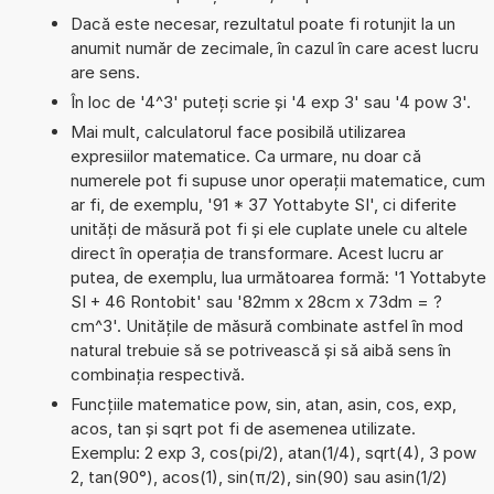
Dacă este necesar, rezultatul poate fi rotunjit la un
anumit număr de zecimale, în cazul în care acest lucru
are sens.
În loc de '4^3' puteți scrie și '4 exp 3' sau '4 pow 3'.
Mai mult, calculatorul face posibilă utilizarea
expresiilor matematice. Ca urmare, nu doar că
numerele pot fi supuse unor operații matematice, cum
ar fi, de exemplu, '91 * 37 Yottabyte SI', ci diferite
unități de măsură pot fi și ele cuplate unele cu altele
direct în operația de transformare. Acest lucru ar
putea, de exemplu, lua următoarea formă: '1 Yottabyte
SI + 46 Rontobit' sau '82mm x 28cm x 73dm = ?
cm^3'. Unitățile de măsură combinate astfel în mod
natural trebuie să se potrivească și să aibă sens în
combinația respectivă.
Funcțiile matematice pow, sin, atan, asin, cos, exp,
acos, tan și sqrt pot fi de asemenea utilizate.
Exemplu: 2 exp 3, cos(pi/2), atan(1/4), sqrt(4), 3 pow
2, tan(90°), acos(1), sin(π/2), sin(90) sau asin(1/2)