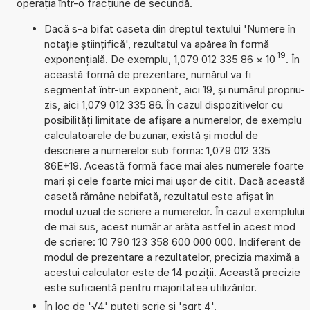
operația într-o fracțiune de secundă.
Dacă s-a bifat caseta din dreptul textului 'Numere în
notație științifică', rezultatul va apărea în formă
19
exponențială. De exemplu, 1,079 012 335 86
×
10
. În
această formă de prezentare, numărul va fi
segmentat într-un exponent, aici 19, și numărul propriu-
zis, aici 1,079 012 335 86. În cazul dispozitivelor cu
posibilități limitate de afișare a numerelor, de exemplu
calculatoarele de buzunar, există și modul de
descriere a numerelor sub forma: 1,079 012 335
86E+19. Această formă face mai ales numerele foarte
mari și cele foarte mici mai ușor de citit. Dacă această
casetă rămâne nebifată, rezultatul este afișat în
modul uzual de scriere a numerelor. În cazul exemplului
de mai sus, acest număr ar arăta astfel în acest mod
de scriere: 10 790 123 358 600 000 000. Indiferent de
modul de prezentare a rezultatelor, precizia maximă a
acestui calculator este de 14 poziții. Această precizie
este suficientă pentru majoritatea utilizărilor.
În loc de '√4' puteți scrie și 'sqrt 4'.