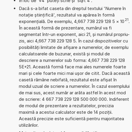
În loc de '√4' puteți scrie și 'sqrt 4'.
Dacă s-a bifat caseta din dreptul textului 'Numere în
notație științifică', rezultatul va apărea în formă
21
exponențială. De exemplu, 4,667 738 229 128 5
×
10
.
În această formă de prezentare, numărul va fi
segmentat într-un exponent, aici 21, și numărul propriu-
zis, aici 4,667 738 229 128 5. În cazul dispozitivelor cu
posibilități limitate de afișare a numerelor, de exemplu
calculatoarele de buzunar, există și modul de
descriere a numerelor sub forma: 4,667 738 229 128
5E+21. Această formă face mai ales numerele foarte
mari și cele foarte mici mai ușor de citit. Dacă această
casetă rămâne nebifată, rezultatul este afișat în
modul uzual de scriere a numerelor. În cazul exemplului
de mai sus, acest număr ar arăta astfel în acest mod
de scriere: 4 667 738 229 128 500 000 000. Indiferent
de modul de prezentare a rezultatelor, precizia
maximă a acestui calculator este de 14 poziții.
Această precizie este suficientă pentru majoritatea
utilizărilor.