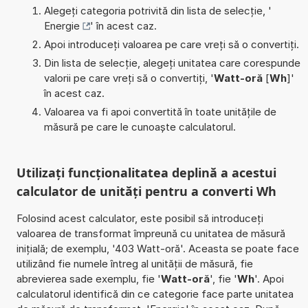
Alegeți categoria potrivită din lista de selecție, '
Energie
' în acest caz.
Apoi introduceți valoarea pe care vreți să o convertiți.
Din lista de selecție, alegeți unitatea care corespunde
valorii pe care vreți să o convertiți, '
Watt-oră
[
Wh
]'
în acest caz.
Valoarea va fi apoi convertită în toate unitățile de
măsură pe care le cunoaște calculatorul.
Utilizați funcționalitatea deplină a acestui
calculator de unități pentru a converti Wh
Folosind acest calculator, este posibil să introduceți
valoarea de transformat împreună cu unitatea de măsură
inițială; de exemplu, '403 Watt-oră'. Aceasta se poate face
utilizând fie numele întreg al unității de măsură, fie
abrevierea sade exemplu, fie '
Watt-oră
', fie '
Wh
'. Apoi
calculatorul identifică din ce categorie face parte unitatea