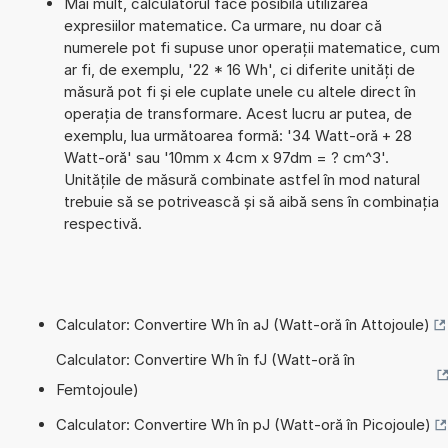
Mai mult, calculatorul face posibilă utilizarea
expresiilor matematice. Ca urmare, nu doar că
numerele pot fi supuse unor operații matematice, cum
ar fi, de exemplu, '22 * 16 Wh', ci diferite unități de
măsură pot fi și ele cuplate unele cu altele direct în
operația de transformare. Acest lucru ar putea, de
exemplu, lua următoarea formă: '34 Watt-oră + 28
Watt-oră' sau '10mm x 4cm x 97dm = ? cm^3'.
Unitățile de măsură combinate astfel în mod natural
trebuie să se potrivească și să aibă sens în combinația
respectivă.
Calculator: Convertire Wh în aJ (Watt-oră în Attojoule)
Calculator: Convertire Wh în fJ (Watt-oră în
Femtojoule)
Calculator: Convertire Wh în pJ (Watt-oră în Picojoule)