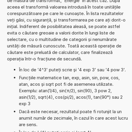
de măsură de transformat, 'Energie' în acest caz. După
aceea el transformă valoarea introdusă în toate unitățile
corespunzătoare pe care le cunoaște. În lista rezultatelor
veți găsi, cu siguranță, și transformarea pe care ați dorit-o
inițial. Indiferent de posibilitatea aleasă, se poate astfel
evita o căutare greoaie a valorii dorite în lungi liste de
selectare, cu o multitudine de categorii și nenumărate
unități de măsură cunoscute. Toată această operație de
căutare este preluată de calculator, care finalizează
operația într-o fracțiune de secundă.
În loc de '4^3' puteți scrie și '4 exp 3' sau '4 pow 3'.
Funcțiile matematice tan, exp, asin, sin, pow, cos,
atan, acos și sqrt pot fi de asemenea utilizate.
Exemplu: atan(1/4), sin(π/2), sin(90), 3 pow 2,
asin(1/2), sqrt(4), cos(pi/2), acos(1), tan(90°) sau 2
exp 3
Dacă este necesar, rezultatul poate fi rotunjit la un
anumit număr de zecimale, în cazul în care acest lucru
are sens.