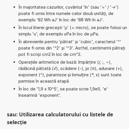
În majoritatea cazurilor, cuvântul 'în' (sau '=' / '->')
poate fi omis între numele celor două unități, de
exemplu '82 Wh aJ' în loc de '88 Wh în aJ'.
În locul literei grecești 'µ' (= micro), se poate folosi un
simplu 'u', de exemplu uPa în loc de µPa.
În abrevierile pentru 'pătrat' și 'cubic', caracterul '^'
poate fi omis din '^2' și '^3'. Astfel, centimetrii pătrați
pot fi scriși cm2 în loc de cm^2.
Operațiile aritmetice de bază: împărțire (/, :, ÷),
rădăcină pătrată (√), scădere (-), pi (π), adunare (+),
exponent (^), paranteze și înmulțire (*, x) sunt toate
permise în această etapă
În loc de '1,9 x 10^5', se poate scrie 1,9e5. 'e'
înseamnă 'exponent'.
sau: Utilizarea calculatorului cu listele de
selecție