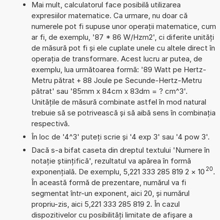
Mai mult, calculatorul face posibilă utilizarea
expresiilor matematice. Ca urmare, nu doar că
numerele pot fi supuse unor operații matematice, cum
ar fi, de exemplu, '87 * 86 W/Hzm2', ci diferite unități
de măsură pot fi și ele cuplate unele cu altele direct în
operația de transformare. Acest lucru ar putea, de
exemplu, lua următoarea formă: '89 Watt pe Hertz-
Metru pătrat + 88 Joule pe Secunde-Hertz-Metru
pătrat' sau '85mm x 84cm x 83dm = ? cm^3'.
Unitățile de măsură combinate astfel în mod natural
trebuie să se potrivească și să aibă sens în combinația
respectivă.
În loc de '4^3' puteți scrie și '4 exp 3' sau '4 pow 3'.
Dacă s-a bifat caseta din dreptul textului 'Numere în
notație științifică', rezultatul va apărea în formă
20
exponențială. De exemplu, 5,221 333 285 819 2
×
10
.
În această formă de prezentare, numărul va fi
segmentat într-un exponent, aici 20, și numărul
propriu-zis, aici 5,221 333 285 819 2. În cazul
dispozitivelor cu posibilități limitate de afișare a