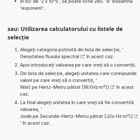
În loc de '2 x 10^5', se poate scrie 2e5. 'e' înseamnă
'exponent'.
sau: Utilizarea calculatorului cu listele de
selecție
Alegeți categoria potrivită din lista de selecție, '
Densitatea fluxului spectral
' în acest caz.
Apoi introduceți valoarea pe care vreți să o convertiți.
Din lista de selecție, alegeți unitatea care corespunde
valorii pe care vreți să o convertiți, '
Watt pe Hertz-Metru pătrat [W/(Hz·m²)]
' în acest
caz.
La final alegeți unitatea în care vreți să fie convertită
valoarea, '
Joule pe Secunde-Hertz-Metru pătrat [J/(s·Hz·m²)]
' în acest caz.