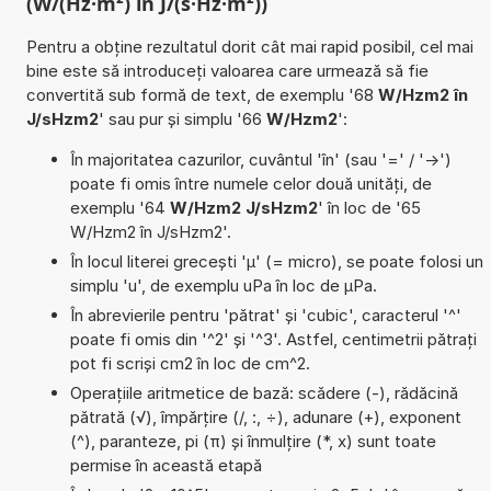
(W/(Hz·m²) în J/(s·Hz·m²))
Pentru a obține rezultatul dorit cât mai rapid posibil, cel mai
bine este să introduceți valoarea care urmează să fie
convertită sub formă de text, de exemplu '68
W/Hzm2 în
J/sHzm2
' sau pur și simplu '66
W/Hzm2
':
În majoritatea cazurilor, cuvântul 'în' (sau '=' / '->')
poate fi omis între numele celor două unități, de
exemplu '64
W/Hzm2 J/sHzm2
' în loc de '65
W/Hzm2 în J/sHzm2'.
În locul literei grecești 'µ' (= micro), se poate folosi un
simplu 'u', de exemplu uPa în loc de µPa.
În abrevierile pentru 'pătrat' și 'cubic', caracterul '^'
poate fi omis din '^2' și '^3'. Astfel, centimetrii pătrați
pot fi scriși cm2 în loc de cm^2.
Operațiile aritmetice de bază: scădere (-), rădăcină
pătrată (√), împărțire (/, :, ÷), adunare (+), exponent
(^), paranteze, pi (π) și înmulțire (*, x) sunt toate
permise în această etapă