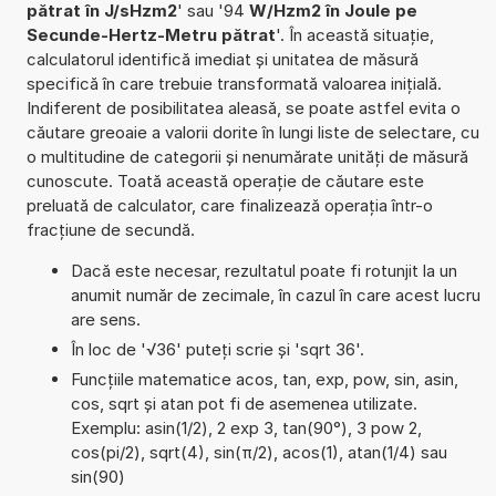
pătrat în J/sHzm2
' sau '94
W/Hzm2 în Joule pe
Secunde-Hertz-Metru pătrat
'. În această situație,
calculatorul identifică imediat și unitatea de măsură
specifică în care trebuie transformată valoarea inițială.
Indiferent de posibilitatea aleasă, se poate astfel evita o
căutare greoaie a valorii dorite în lungi liste de selectare, cu
o multitudine de categorii și nenumărate unități de măsură
cunoscute. Toată această operație de căutare este
preluată de calculator, care finalizează operația într-o
fracțiune de secundă.
Dacă este necesar, rezultatul poate fi rotunjit la un
anumit număr de zecimale, în cazul în care acest lucru
are sens.
În loc de '√36' puteți scrie și 'sqrt 36'.
Funcțiile matematice acos, tan, exp, pow, sin, asin,
cos, sqrt și atan pot fi de asemenea utilizate.
Exemplu: asin(1/2), 2 exp 3, tan(90°), 3 pow 2,
cos(pi/2), sqrt(4), sin(π/2), acos(1), atan(1/4) sau
sin(90)