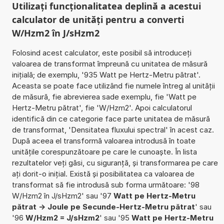
Utilizați funcționalitatea deplină a acestui
calculator de unități pentru a converti
W/Hzm2 în J/sHzm2
Folosind acest calculator, este posibil să introduceți
valoarea de transformat împreună cu unitatea de măsură
inițială; de exemplu, '935 Watt pe Hertz-Metru pătrat'.
Aceasta se poate face utilizând fie numele întreg al unității
de măsură, fie abrevierea sade exemplu, fie 'Watt pe
Hertz-Metru pătrat', fie 'W/Hzm2'. Apoi calculatorul
identifică din ce categorie face parte unitatea de măsură
de transformat, 'Densitatea fluxului spectral' în acest caz.
După aceea el transformă valoarea introdusă în toate
unitățile corespunzătoare pe care le cunoaște. În lista
rezultatelor veți găsi, cu siguranță, și transformarea pe care
ați dorit-o inițial. Există și posibilitatea ca valoarea de
transformat să fie introdusă sub forma următoare: '98
W/Hzm2 în J/sHzm2' sau '97
Watt pe Hertz-Metru
pătrat -> Joule pe Secunde-Hertz-Metru pătrat
' sau
'96
W/Hzm2 = J/sHzm2
' sau '95
Watt pe Hertz-Metru