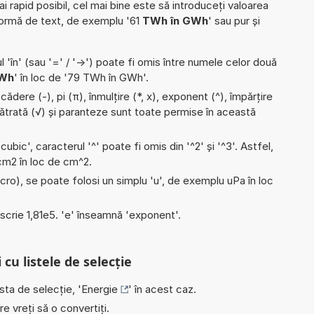
ai rapid posibil, cel mai bine este să introduceți valoarea
formă de text, de exemplu '61
TWh în GWh
' sau pur și
l 'în' (sau '=' / '->') poate fi omis între numele celor două
Wh
' în loc de '79 TWh în GWh'.
ădere (-), pi (π), înmulțire (*, x), exponent (^), împărțire
 pătrată (√) și paranteze sunt toate permise în această
'cubic', caracterul '^' poate fi omis din '^2' și '^3'. Astfel,
i cm2 în loc de cm^2.
micro), se poate folosi un simplu 'u', de exemplu uPa în loc
e scrie 1,81e5. 'e' înseamnă 'exponent'.
 cu listele de selecție
ista de selecție, '
Energie
' în acest caz.
e vreți să o convertiți.