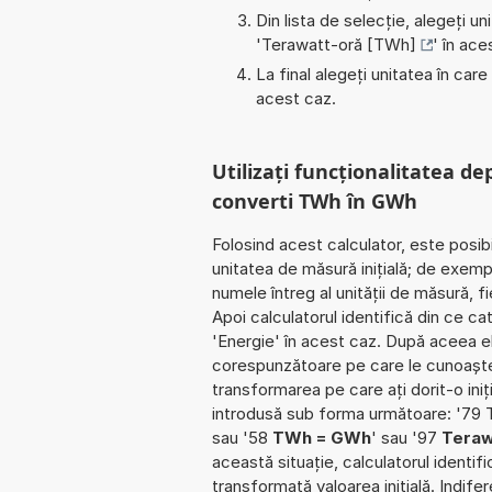
Din lista de selecție, alegeți u
'
Terawatt-oră [TWh]
' în ace
La final alegeți unitatea în care
acest caz.
Utilizați funcționalitatea de
converti TWh în GWh
Folosind acest calculator, este posib
unitatea de măsură inițială; de exemp
numele întreg al unității de măsură, 
Apoi calculatorul identifică din ce c
'Energie' în acest caz. După aceea el
corespunzătoare pe care le cunoaște. Î
transformarea pe care ați dorit-o iniț
introdusă sub forma următoare: '79
sau '58
TWh = GWh
' sau '97
Teraw
această situație, calculatorul identif
transformată valoarea inițială. Indife