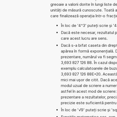
greoaie a valorii dorite în lungi liste
unități de măsură cunoscute. Toată a
care finalizează operația într-o frac
În loc de '4^3' puteți scrie și '
Dacă este necesar, rezultatul po
care acest lucru are sens.
Dacă s-a bifat caseta din dreptu
apărea în formă exponențială.
prezentare, numărul va fi segmen
3,693 827 126 88. În cazul dispo
exemplu calculatoarele de buzu
3,693 827 126 88E+20. Această 
mici mai ușor de citit. Dacă ac
modul uzual de scriere a numere
astfel în acest mod de scriere
prezentare a rezultatelor, prec
precizie este suficientă pentru m
În loc de '√9' puteți scrie și 'sq
Funcțiile matematice cos, exp, 