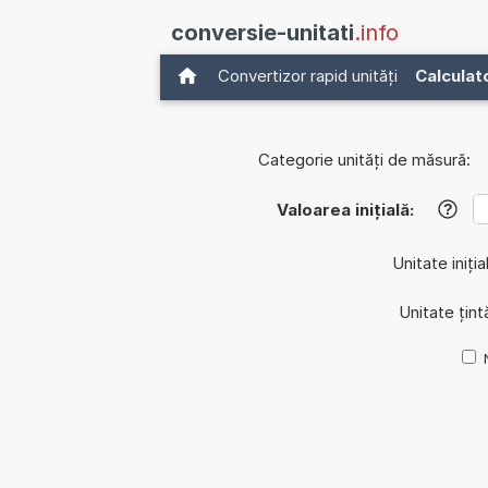
conversie-unitati
.info
Convertizor rapid unități
Calculat
Categorie unități de măsură:
Valoarea inițială:
?
Unitate iniția
Unitate țint