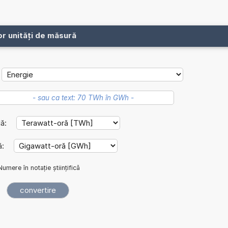
or unități de măsură
lă:
ă:
Numere în notație științifică