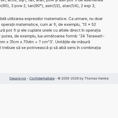
n(90), 3 pow 2, tan(90°), asin(1/2), atan(1/4), 2 exp 3,
ibilă utilizarea expresiilor matematice. Ca urmare, nu doar
 operații matematice, cum ar fi, de exemplu, '13 * 52
ră pot fi și ele cuplate unele cu altele direct în operația
r putea, de exemplu, lua următoarea formă: '34 Terawatt-
1mm x 31cm x 70dm = ? cm^3'. Unitățile de măsură
 trebuie să se potrivească și să aibă sens în combinația
Despre noi
-
Confidențialitate
- © 2005-2026 by Thomas Hainke