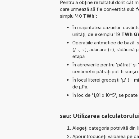
Pentru a obține rezultatul dorit cât m
care urmează să fie convertită sub 
simplu '40
TWh
':
În majoritatea cazurilor, cuvântu
unități, de exemplu '19
TWh G
Operațiile aritmetice de bază: sc
(/, :, ÷), adunare (+), rădăcină
etapă
În abrevierile pentru 'pătrat' și 
centimetrii pătrați pot fi scriș
În locul literei grecești 'µ' (= 
de µPa.
În loc de '1,81 x 10^5', se poat
sau: Utilizarea calculatorului
Alegeți categoria potrivită din l
Apoi introduceți valoarea pe car