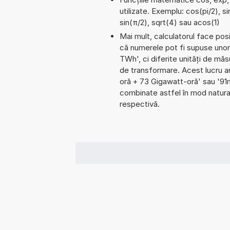
utilizate. Exemplu: cos(pi/2), si
sin(π/2), sqrt(4) sau acos(1)
Mai mult, calculatorul face pos
că numerele pot fi supuse unor
TWh', ci diferite unități de măsu
de transformare. Acest lucru a
oră + 73 Gigawatt-oră' sau '9
combinate astfel în mod natural
respectivă.