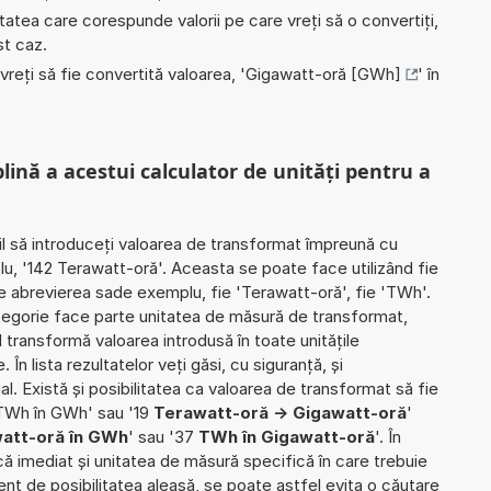
nitatea care corespunde valorii pe care vreți să o convertiți,
st caz.
 vreți să fie convertită valoarea, '
Gigawatt-oră [GWh]
' în
plină a acestui calculator de unități pentru a
il să introduceți valoarea de transformat împreună cu
lu, '142 Terawatt-oră'. Aceasta se poate face utilizând fie
fie abrevierea sade exemplu, fie 'Terawatt-oră', fie 'TWh'.
ategorie face parte unitatea de măsură de transformat,
 transformă valoarea introdusă în toate unitățile
n lista rezultatelor veți găsi, cu siguranță, și
ial. Există și posibilitatea ca valoarea de transformat să fie
 TWh în GWh' sau '19
Terawatt-oră -> Gigawatt-oră
'
att-oră în GWh
' sau '37
TWh în Gigawatt-oră
'. În
ică imediat și unitatea de măsură specifică în care trebuie
rent de posibilitatea aleasă, se poate astfel evita o căutare