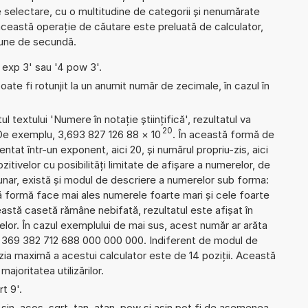
 de selectare, cu o multitudine de categorii și nenumărate
ceastă operație de căutare este preluată de calculator,
țiune de secundă.
4 exp 3' sau '4 pow 3'.
ate fi rotunjit la un anumit număr de zecimale, în cazul în
l textului 'Numere în notație științifică', rezultatul va
20
 De exemplu, 3,693 827 126 88
×
10
. În această formă de
tat într-un exponent, aici 20, și numărul propriu-zis, aici
zitivelor cu posibilități limitate de afișare a numerelor, de
nar, există și modul de descriere a numerelor sub forma:
formă face mai ales numerele foarte mari și cele foarte
eastă casetă rămâne nebifată, rezultatul este afișat în
lor. În cazul exemplului de mai sus, acest număr ar arăta
: 369 382 712 688 000 000 000. Indiferent de modul de
izia maximă a acestui calculator este de 14 poziții. Această
ajoritatea utilizărilor.
rt 9'.
sin, acos, sqrt, tan, atan, pow și asin pot fi de asemenea