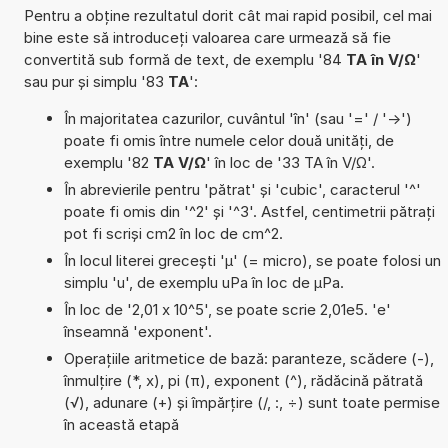
Pentru a obține rezultatul dorit cât mai rapid posibil, cel mai
bine este să introduceți valoarea care urmează să fie
convertită sub formă de text, de exemplu '84
TA în V/Ω
'
sau pur și simplu '83
TA
':
În majoritatea cazurilor, cuvântul 'în' (sau '=' / '->')
poate fi omis între numele celor două unități, de
exemplu '82
TA V/Ω
' în loc de '33 TA în V/Ω'.
În abrevierile pentru 'pătrat' și 'cubic', caracterul '^'
poate fi omis din '^2' și '^3'. Astfel, centimetrii pătrați
pot fi scriși cm2 în loc de cm^2.
În locul literei grecești 'µ' (= micro), se poate folosi un
simplu 'u', de exemplu uPa în loc de µPa.
În loc de '2,01 x 10^5', se poate scrie 2,01e5. 'e'
înseamnă 'exponent'.
Operațiile aritmetice de bază: paranteze, scădere (-),
înmulțire (*, x), pi (π), exponent (^), rădăcină pătrată
(√), adunare (+) și împărțire (/, :, ÷) sunt toate permise
în această etapă