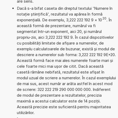
are sens.
Dacă s-a bifat caseta din dreptul textului 'Numere în
notație științifică', rezultatul va apărea în formă
20
exponențială. De exemplu, 3,222 222 192 9
×
10
. În
această formă de prezentare, numărul va fi
segmentat într-un exponent, aici 20, și numărul
propriu-zis, aici 3,222 222 192 9. În cazul dispozitivelor
cu posibilități limitate de afișare a numerelor, de
exemplu calculatoarele de buzunar, există și modul de
descriere a numerelor sub forma: 3,222 222 192 9E+20.
Această formă face mai ales numerele foarte mari și
cele foarte mici mai ușor de citit. Dacă această
casetă rămâne nebifată, rezultatul este afișat în
modul uzual de scriere a numerelor. În cazul exemplului
de mai sus, acest număr ar arăta astfel în acest mod
de scriere: 322 222 219 290 000 000 000. Indiferent
de modul de prezentare a rezultatelor, precizia
maximă a acestui calculator este de 14 poziții.
Această precizie este suficientă pentru majoritatea
utilizărilor.