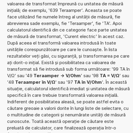
valoarea de transformat împreună cu unitatea de măsură
inițială; de exemplu, '639 Teraamper'. Aceasta se poate
face utilizând fie numele întreg al unității de măsură, fie
abrevierea sade exemplu, fie 'Teraamper', fie 'TA'. Apoi
calculatorul identifică din ce categorie face parte unitatea
de măsură de transformat, 'Curent electric' în acest caz.
După aceea el transformă valoarea introdusă în toate
unitățile corespunzătoare pe care le cunoaște. În lista
rezultatelor veți găsi, cu siguranță, și transformarea pe care
ați dorit-o inițial. Există și posibilitatea ca valoarea de
transformat să fie introdusă sub forma următoare: '99 TA în
V/Ω' sau '49
Teraamper -> V/Ohm
' sau '98
TA = V/Ω
' sau
'48
Teraamper în V/Ω
' sau '97
TA în V/Ohm
'. În această
situație, calculatorul identifică imediat și unitatea de măsură
specifică în care trebuie transformată valoarea inițială.
Indiferent de posibilitatea aleasă, se poate astfel evita o
căutare greoaie a valorii dorite în lungi liste de selectare, cu
o multitudine de categorii și nenumărate unități de măsură
cunoscute. Toată această operație de căutare este
preluată de calculator, care finalizează operația într-o