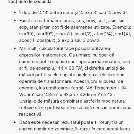
fracțiune de secundă.
În loc de '4^3' puteți scrie și '4 exp 3' sau '4 pow 3'.
Funcțiile matematice acos, cos, pow, sqrt, asin, sin,
exp, atan și tan pot fi de asemenea utilizate. Exemplu:
sin(90), tan(90°), sin(π/2), asin(1/2), atan(1/4), sqrt(4),
acos(1), cos(pi/2), 2 exp 3 sau 3 pow 2
Mai mult, calculatorul face posibilă utilizarea
expresiilor matematice. Ca urmare, nu doar că
numerele pot fi supuse unor operații matematice, cum
ar fi, de exemplu, '44 * 93 TA', ci diferite unități de
măsură pot fi și ele cuplate unele cu altele direct în
operația de transformare. Acest lucru ar putea, de
exemplu, lua următoarea formă: '45 Teraamper + 94
V/Ohm' sau '43mm x 92cm x 42dm = ? cm^3'.
Unitățile de măsură combinate astfel în mod natural
trebuie să se potrivească și să aibă sens în combinația
respectivă.
Dacă este necesar, rezultatul poate fi rotunjit la un
anumit număr de zecimale, în cazul în care acest lucru