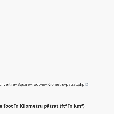
convertire+Square+foot+in+Kilometru+patrat.php
 foot în Kilometru pătrat (ft² în km²)