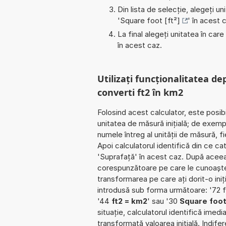
Din lista de selecție, alegeți u
'
Square foot [ft²]
' în acest 
La final alegeți unitatea în care
în acest caz.
Utilizați funcționalitatea de
converti ft2 în km2
Folosind acest calculator, este posib
unitatea de măsură inițială; de exemp
numele întreg al unității de măsură, f
Apoi calculatorul identifică din ce c
'Suprafață' în acest caz. După aceea 
corespunzătoare pe care le cunoaște. Î
transformarea pe care ați dorit-o iniț
introdusă sub forma următoare: '72 f
'44
ft2 = km2
' sau '30
Square foot
situație, calculatorul identifică imed
transformată valoarea inițială. Indife