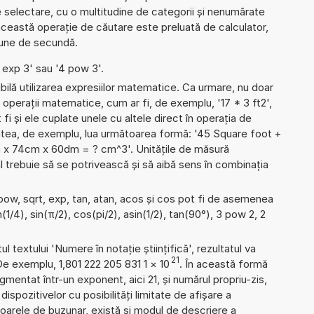
 de selectare, cu o multitudine de categorii și nenumărate
ceastă operație de căutare este preluată de calculator,
țiune de secundă.
4 exp 3' sau '4 pow 3'.
ibilă utilizarea expresiilor matematice. Ca urmare, nu doar
operații matematice, cum ar fi, de exemplu, '17 * 3 ft2',
 fi și ele cuplate unele cu altele direct în operația de
utea, de exemplu, lua următoarea formă: '45 Square foot +
m x 74cm x 60dm = ? cm^3'. Unitățile de măsură
 trebuie să se potrivească și să aibă sens în combinația
 pow, sqrt, exp, tan, atan, acos și cos pot fi de asemenea
(1/4), sin(π/2), cos(pi/2), asin(1/2), tan(90°), 3 pow 2, 2
l textului 'Numere în notație științifică', rezultatul va
21
De exemplu, 1,801 222 205 831 1
×
10
. În această formă
mentat într-un exponent, aici 21, și numărul propriu-zis,
 dispozitivelor cu posibilități limitate de afișare a
oarele de buzunar, există și modul de descriere a