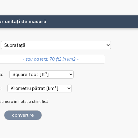
or unități de măsură
lă:
ă:
Numere în notație științifică