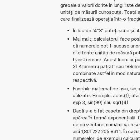
greoaie a valorii dorite în lungi liste
unități de măsură cunoscute. Toată a
care finalizează operația într-o frac
În loc de '4^3' puteți scrie și '
Mai mult, calculatorul face pos
că numerele pot fi supuse unor 
ci diferite unități de măsură pot
transformare. Acest lucru ar p
31 Kilometru pătrat' sau '88m
combinate astfel în mod natural
respectivă.
Funcțiile matematice asin, sin,
utilizate. Exemplu: acos(1), atan
exp 3, sin(90) sau sqrt(4)
Dacă s-a bifat caseta din dreptu
apărea în formă exponențială. 
de prezentare, numărul va fi seg
aici 1,801 222 205 831 1. În cazul
numerelor, de exemplu calculat