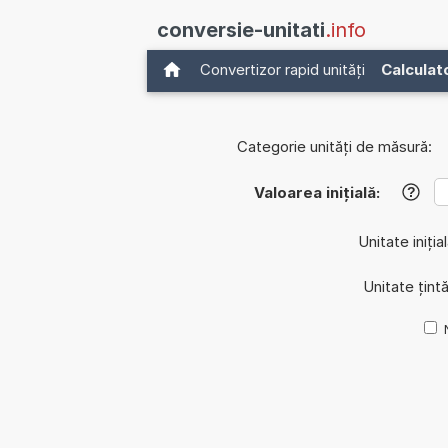
conversie-unitati
.info
Convertizor rapid unități
Calculat
Categorie unități de măsură:
Valoarea inițială:
?
Unitate iniția
Unitate țint