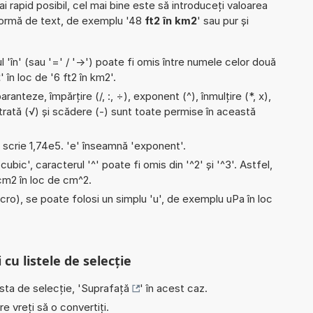
ai rapid posibil, cel mai bine este să introduceți valoarea
formă de text, de exemplu '48
ft2 în km2
' sau pur și
l 'în' (sau '=' / '->') poate fi omis între numele celor două
2
' în loc de '6 ft2 în km2'.
ranteze, împărțire (/, :, ÷), exponent (^), înmulțire (*, x),
ătrată (√) și scădere (-) sunt toate permise în această
e scrie 1,74e5. 'e' înseamnă 'exponent'.
'cubic', caracterul '^' poate fi omis din '^2' și '^3'. Astfel,
i cm2 în loc de cm^2.
micro), se poate folosi un simplu 'u', de exemplu uPa în loc
 cu listele de selecție
ista de selecție, '
Suprafață
' în acest caz.
e vreți să o convertiți.