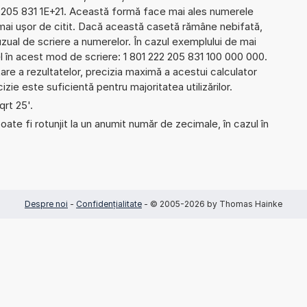
 205 831 1E+21. Această formă face mai ales numerele
 mai ușor de citit. Dacă această casetă rămâne nebifată,
uzual de scriere a numerelor. În cazul exemplului de mai
l în acest mod de scriere: 1 801 222 205 831 100 000 000.
re a rezultatelor, precizia maximă a acestui calculator
izie este suficientă pentru majoritatea utilizărilor.
qrt 25'.
ate fi rotunjit la un anumit număr de zecimale, în cazul în
Despre noi
-
Confidențialitate
- © 2005-2026 by Thomas Hainke