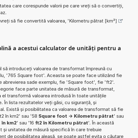
nitatea care corespunde valorii pe care vreți să o convertiți,
caz.
 vreți să fie convertită valoarea, '
Kilometru pătrat [km²]
'
plină a acestui calculator de unități pentru a
il să introduceți valoarea de transformat împreună cu
lu, '765 Square foot'. Aceasta se poate face utilizând fie
ie abrevierea sade exemplu, fie 'Square foot', fie 'ft2'.
ategorie face parte unitatea de măsură de transformat,
el transformă valoarea introdusă în toate unitățile
n lista rezultatelor veți găsi, cu siguranță, și
ial. Există și posibilitatea ca valoarea de transformat să fie
t2 în km2' sau '58
Square foot -> Kilometru pătrat
' sau
 în km2
' sau '16
ft2 în Kilometru pătrat
'. În această
iat și unitatea de măsură specifică în care trebuie
rent de posibilitatea aleasă, se poate astfel evita o căutare