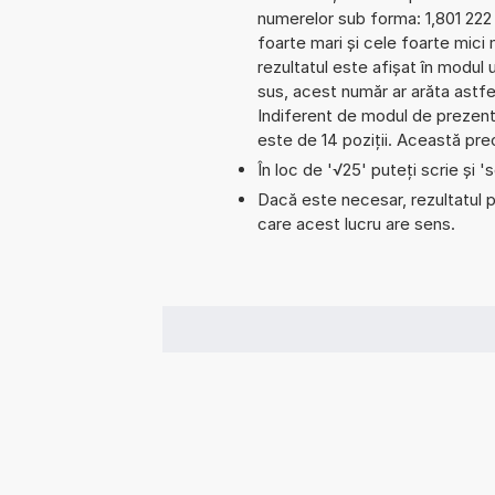
numerelor sub forma: 1,801 222
foarte mari și cele foarte mici
rezultatul este afișat în modul 
sus, acest număr ar arăta astfe
Indiferent de modul de prezenta
este de 14 poziții. Această prec
În loc de '√25' puteți scrie și 's
Dacă este necesar, rezultatul po
care acest lucru are sens.