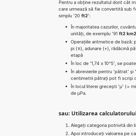
Pentru a obține rezultatul dorit cât m
care urmează să fie convertită sub 
simplu '20
ft2
':
În majoritatea cazurilor, cuvântu
unități, de exemplu '91
ft2 km
Operațiile aritmetice de bază: pa
pi (π), adunare (+), rădăcină p
etapă
În loc de '1,74 x 10^5', se poat
În abrevierile pentru 'pătrat' și 
centimetrii pătrați pot fi scriș
În locul literei grecești 'µ' (= 
de µPa.
sau: Utilizarea calculatorului
Alegeți categoria potrivită din l
Apoi introduceți valoarea pe car