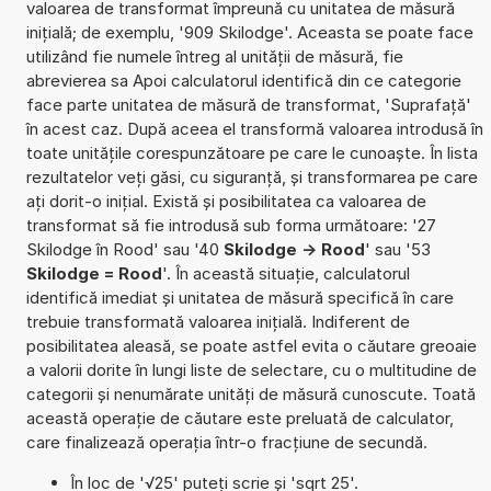
valoarea de transformat împreună cu unitatea de măsură
inițială; de exemplu, '909 Skilodge'. Aceasta se poate face
utilizând fie numele întreg al unității de măsură, fie
abrevierea sa Apoi calculatorul identifică din ce categorie
face parte unitatea de măsură de transformat, 'Suprafață'
în acest caz. După aceea el transformă valoarea introdusă în
toate unitățile corespunzătoare pe care le cunoaște. În lista
rezultatelor veți găsi, cu siguranță, și transformarea pe care
ați dorit-o inițial. Există și posibilitatea ca valoarea de
transformat să fie introdusă sub forma următoare: '27
Skilodge în Rood' sau '40
Skilodge -> Rood
' sau '53
Skilodge = Rood
'. În această situație, calculatorul
identifică imediat și unitatea de măsură specifică în care
trebuie transformată valoarea inițială. Indiferent de
posibilitatea aleasă, se poate astfel evita o căutare greoaie
a valorii dorite în lungi liste de selectare, cu o multitudine de
categorii și nenumărate unități de măsură cunoscute. Toată
această operație de căutare este preluată de calculator,
care finalizează operația într-o fracțiune de secundă.
În loc de '√25' puteți scrie și 'sqrt 25'.