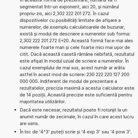
segmentat într-un exponent, aici 20, și numărul
propriu-zis, aici 2,302 222 201 272. În cazul
dispozitivelor cu posibilități limitate de afișare a
numerelor, de exemplu calculatoarele de buzunar,
există și modul de descriere a numerelor sub forma:
2,302 222 201 272 E+20. Această formă face mai ales
numerele foarte mari și cele foarte mici mai ușor de
citit. Dacă această casetă rămâne nebifată, rezultatul
este afișat în modul uzual de scriere a numerelor. În
cazul exemplului de mai sus, acest număr ar arăta
astfel în acest mod de scriere: 230 222 220 127 200
000 000. Indiferent de modul de prezentare a
rezultatelor, precizia maximă a acestui calculator este
de 14 poziții. Această precizie este suficientă pentru
majoritatea utilizărilor.
Dacă este necesar, rezultatul poate fi rotunjit la un
anumit număr de zecimale, în cazul în care acest lucru
are sens.
În loc de '4^3' puteți scrie și '4 exp 3' sau '4 pow 3'.