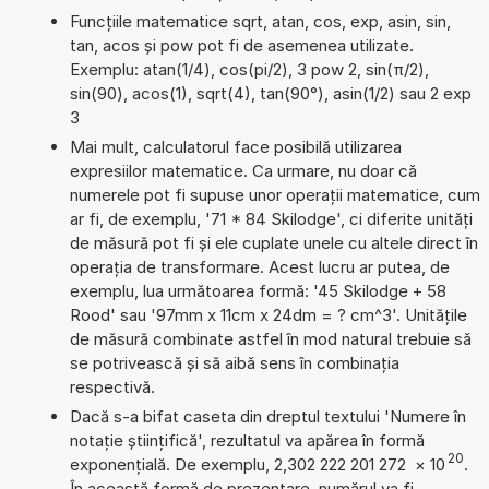
Funcțiile matematice sqrt, atan, cos, exp, asin, sin,
tan, acos și pow pot fi de asemenea utilizate.
Exemplu: atan(1/4), cos(pi/2), 3 pow 2, sin(π/2),
sin(90), acos(1), sqrt(4), tan(90°), asin(1/2) sau 2 exp
3
Mai mult, calculatorul face posibilă utilizarea
expresiilor matematice. Ca urmare, nu doar că
numerele pot fi supuse unor operații matematice, cum
ar fi, de exemplu, '71 * 84 Skilodge', ci diferite unități
de măsură pot fi și ele cuplate unele cu altele direct în
operația de transformare. Acest lucru ar putea, de
exemplu, lua următoarea formă: '45 Skilodge + 58
Rood' sau '97mm x 11cm x 24dm = ? cm^3'. Unitățile
de măsură combinate astfel în mod natural trebuie să
se potrivească și să aibă sens în combinația
respectivă.
Dacă s-a bifat caseta din dreptul textului 'Numere în
notație științifică', rezultatul va apărea în formă
20
exponențială. De exemplu, 2,302 222 201 272
×
10
.
În această formă de prezentare, numărul va fi