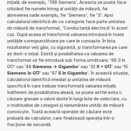
inițială; de exemplu, '768 Siemens'. Aceasta se poate face
utilizând fie numele întreg al unității de măsură, fie
abrevierea sade exemplu, fie 'Siemens', fie 'S'. Apoi
calculatorul identifică din ce categorie face parte unitatea
de măsură de transformat, 'Conductanță electrică' în acest
caz. După aceea el transformă valoarea introdusă în toate
unitățile corespunzătoare pe care le cunoaște. În lista
rezultatelor veți găsi, cu siguranță, și transformarea pe care
ați dorit-o inițial. Există și posibilitatea ca valoarea de
transformat să fie introdusă sub forma următoare: '66 S în
G℧' sau '49
Siemens -> Gigamho
' sau '32
S = G℧
' sau '15
Siemens în G℧
' sau '97
S în Gigamho
'. În această situație,
calculatorul identifică imediat și unitatea de măsură
specifică în care trebuie transformată valoarea inițială.
Indiferent de posibilitatea aleasă, se poate astfel evita o
căutare greoaie a valorii dorite în lungi liste de selectare, cu
o multitudine de categorii și nenumărate unități de măsură
cunoscute. Toată această operație de căutare este
preluată de calculator, care finalizează operația într-o
fracțiune de secundă.