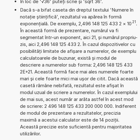
În loc de '√36' puteți scrie și 'sqrt 36'.
Dacă s-a bifat caseta din dreptul textului 'Numere în
notație științifică', rezultatul va apărea în formă
21
exponențială. De exemplu, 2,496 148 125 433 2
×
10
.
În această formă de prezentare, numărul va fi
segmentat într-un exponent, aici 21, și numărul propriu-
zis, aici 2,496 148 125 433 2. În cazul dispozitivelor cu
posibilități limitate de afișare a numerelor, de exemplu
calculatoarele de buzunar, există și modul de
descriere a numerelor sub forma: 2,496 148 125 433
2E+21. Această formă face mai ales numerele foarte
mari și cele foarte mici mai ușor de citit. Dacă această
casetă rămâne nebifată, rezultatul este afișat în
modul uzual de scriere a numerelor. În cazul exemplului
de mai sus, acest număr ar arăta astfel în acest mod
de scriere: 2 496 148 125 433 200 000 000. Indiferent
de modul de prezentare a rezultatelor, precizia
maximă a acestui calculator este de 14 poziții.
Această precizie este suficientă pentru majoritatea
utilizărilor.