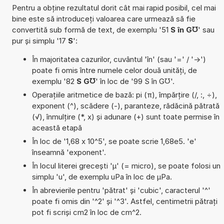
Pentru a obține rezultatul dorit cât mai rapid posibil, cel mai
bine este să introduceți valoarea care urmează să fie
convertită sub formă de text, de exemplu '51
S în G℧
' sau
pur și simplu '17
S
':
În majoritatea cazurilor, cuvântul 'în' (sau '=' / '->')
poate fi omis între numele celor două unități, de
exemplu '82
S G℧
' în loc de '99 S în G℧'.
Operațiile aritmetice de bază: pi (π), împărțire (/, :, ÷),
exponent (^), scădere (-), paranteze, rădăcină pătrată
(√), înmulțire (*, x) și adunare (+) sunt toate permise în
această etapă
În loc de '1,68 x 10^5', se poate scrie 1,68e5. 'e'
înseamnă 'exponent'.
În locul literei grecești 'µ' (= micro), se poate folosi un
simplu 'u', de exemplu uPa în loc de µPa.
În abrevierile pentru 'pătrat' și 'cubic', caracterul '^'
poate fi omis din '^2' și '^3'. Astfel, centimetrii pătrați
pot fi scriși cm2 în loc de cm^2.