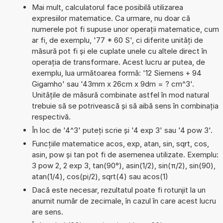
Mai mult, calculatorul face posibilă utilizarea
expresiilor matematice. Ca urmare, nu doar că
numerele pot fi supuse unor operații matematice, cum
ar fi, de exemplu, '77 * 60 S', ci diferite unități de
măsură pot fi și ele cuplate unele cu altele direct în
operația de transformare. Acest lucru ar putea, de
exemplu, lua următoarea formă: '12 Siemens + 94
Gigamho' sau '43mm x 26cm x 9dm = ? cm^3'.
Unitățile de măsură combinate astfel în mod natural
trebuie să se potrivească și să aibă sens în combinația
respectivă.
În loc de '4^3' puteți scrie și '4 exp 3' sau '4 pow 3'.
Funcțiile matematice acos, exp, atan, sin, sqrt, cos,
asin, pow și tan pot fi de asemenea utilizate. Exemplu:
3 pow 2, 2 exp 3, tan(90°), asin(1/2), sin(π/2), sin(90),
atan(1/4), cos(pi/2), sqrt(4) sau acos(1)
Dacă este necesar, rezultatul poate fi rotunjit la un
anumit număr de zecimale, în cazul în care acest lucru
are sens.