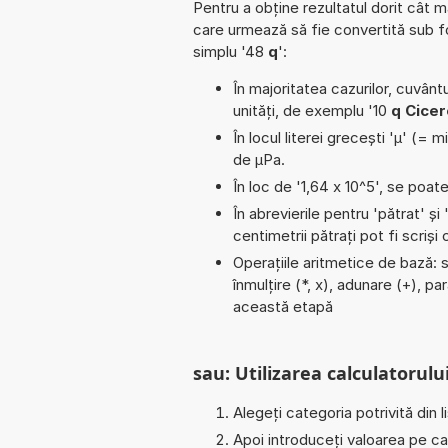
Pentru a obține rezultatul dorit cât m
care urmează să fie convertită sub 
simplu '48
q
':
În majoritatea cazurilor, cuvântu
unități, de exemplu '10
q Cicer
În locul literei grecești 'µ' (= 
de µPa.
În loc de '1,64 x 10^5', se poat
În abrevierile pentru 'pătrat' și 
centimetrii pătrați pot fi scriș
Operațiile aritmetice de bază: sc
înmulțire (*, x), adunare (+), p
această etapă
sau: Utilizarea calculatorului
Alegeți categoria potrivită din l
Apoi introduceți valoarea pe car