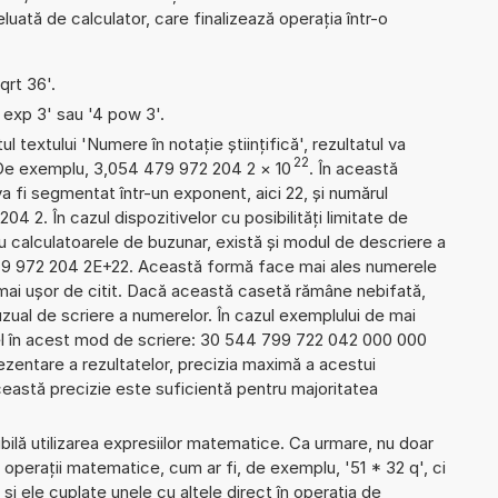
uată de calculator, care finalizează operația într-o
qrt 36'.
4 exp 3' sau '4 pow 3'.
l textului 'Numere în notație științifică', rezultatul va
22
 De exemplu, 3,054 479 972 204 2
×
10
. În această
 fi segmentat într-un exponent, aici 22, și numărul
04 2. În cazul dispozitivelor cu posibilități limitate de
 calculatoarele de buzunar, există și modul de descriere a
79 972 204 2E+22. Această formă face mai ales numerele
 mai ușor de citit. Dacă această casetă rămâne nebifată,
uzual de scriere a numerelor. În cazul exemplului de mai
el în acest mod de scriere: 30 544 799 722 042 000 000
zentare a rezultatelor, precizia maximă a acestui
Această precizie este suficientă pentru majoritatea
ibilă utilizarea expresiilor matematice. Ca urmare, nu doar
operații matematice, cum ar fi, de exemplu, '51 * 32 q', ci
 și ele cuplate unele cu altele direct în operația de