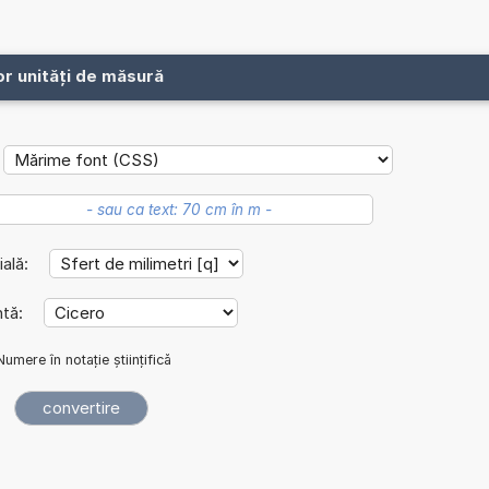
or unități de măsură
ială:
ntă:
Numere în notație științifică