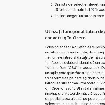
Din lista de selecție, alegeți u
'
Sfert de milimetri [q]
' în ac
La final alegeți unitatea în care
Utilizați funcționalitatea de
converti q în Cicero
Folosind acest calculator, este posib
unitatea de măsură inițială; de exemp
fie numele întreg al unității de măsur
'q'. Apoi calculatorul identifică din
'Mărime font (CSS)' în acest caz. Du
unitățile corespunzătoare pe care le cu
transformarea pe care ați dorit-o iniț
introdusă sub forma următoare: '62 q
q = Cicero
' sau '5
Sfert de milimet
imediat și unitatea de măsură specific
de posibilitatea aleasă, se poate astfe
selectare, cu o multitudine de categ