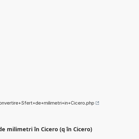
convertire+Sfert+de+milimetri+in+Cicero.php
e milimetri în Cicero (q în Cicero)