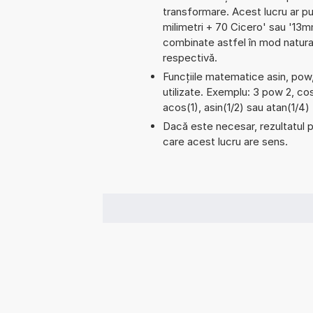
transformare. Acest lucru ar p
milimetri + 70 Cicero' sau '13
combinate astfel în mod natural
respectivă.
Funcțiile matematice asin, pow,
utilizate. Exemplu: 3 pow 2, cos
acos(1), asin(1/2) sau atan(1/4)
Dacă este necesar, rezultatul po
care acest lucru are sens.