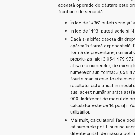
această operație de căutare este prel
fracțiune de secundă.
În loc de '√36' puteți scrie și 's
În loc de '4^3' puteți scrie și '
Dacă s-a bifat caseta din dreptu
apărea în formă exponențială.
formă de prezentare, numărul va
propriu-zis, aici 3,054 479 972 2
afișare a numerelor, de exemplu
numerelor sub forma: 3,054 4
foarte mari și cele foarte mici
rezultatul este afișat în modul 
sus, acest număr ar arăta astf
000. Indiferent de modul de pre
calculator este de 14 poziții. 
utilizărilor.
Mai mult, calculatorul face pos
că numerele pot fi supuse unor 
diferite unități de măsură pot fi