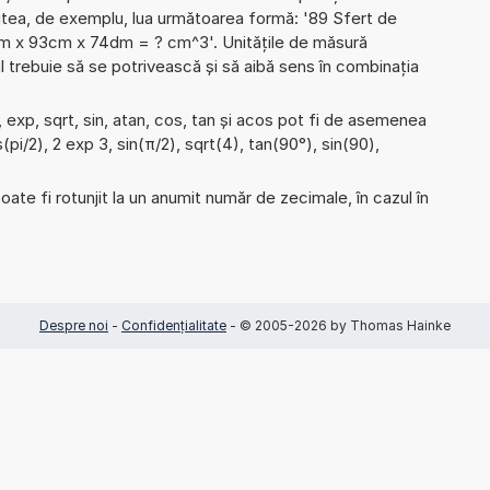
utea, de exemplu, lua următoarea formă: '89 Sfert de
mm x 93cm x 74dm = ? cm^3'. Unitățile de măsură
 trebuie să se potrivească și să aibă sens în combinația
 exp, sqrt, sin, atan, cos, tan și acos pot fi de asemenea
(pi/2), 2 exp 3, sin(π/2), sqrt(4), tan(90°), sin(90),
ate fi rotunjit la un anumit număr de zecimale, în cazul în
Despre noi
-
Confidențialitate
- © 2005-2026 by Thomas Hainke