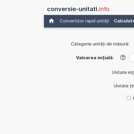
conversie-unitati
.info
Convertizor rapid unități
Calculat
Categorie unități de măsură:
Valoarea inițială:
?
Unitate iniț
Unitate ți