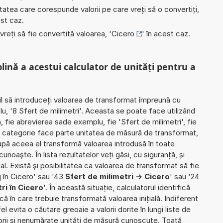
nitatea care corespunde valorii pe care vreți să o convertiți,
est caz.
 vreți să fie convertită valoarea, '
Cicero
' în acest caz.
plină a acestui calculator de unități pentru a
il să introduceți valoarea de transformat împreună cu
lu, '8 Sfert de milimetri'. Aceasta se poate face utilizând
ă, fie abrevierea sade exemplu, fie 'Sfert de milimetri', fie
 ce categorie face parte unitatea de măsură de transformat,
pă aceea el transformă valoarea introdusă în toate
noaște. În lista rezultatelor veți găsi, cu siguranță, și
ial. Există și posibilitatea ca valoarea de transformat să fie
 în Cicero' sau '43
Sfert de milimetri -> Cicero
' sau '24
ri în Cicero
'. În această situație, calculatorul identifică
ă în care trebuie transformată valoarea inițială. Indiferent
l evita o căutare greoaie a valorii dorite în lungi liste de
orii și nenumărate unități de măsură cunoscute. Toată