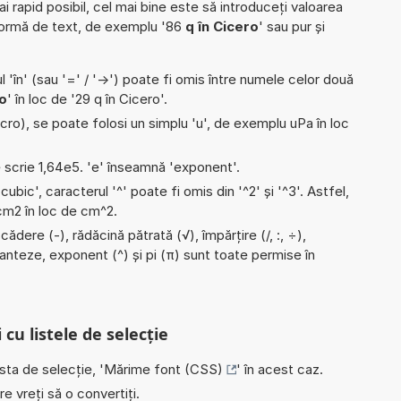
ai rapid posibil, cel mai bine este să introduceți valoarea
formă de text, de exemplu '86
q în Cicero
' sau pur și
l 'în' (sau '=' / '->') poate fi omis între numele celor două
o
' în loc de '29 q în Cicero'.
micro), se poate folosi un simplu 'u', de exemplu uPa în loc
e scrie 1,64e5. 'e' înseamnă 'exponent'.
'cubic', caracterul '^' poate fi omis din '^2' și '^3'. Astfel,
i cm2 în loc de cm^2.
ădere (-), rădăcină pătrată (√), împărțire (/, :, ÷),
aranteze, exponent (^) și pi (π) sunt toate permise în
 cu listele de selecție
ista de selecție, '
Mărime font (CSS)
' în acest caz.
e vreți să o convertiți.