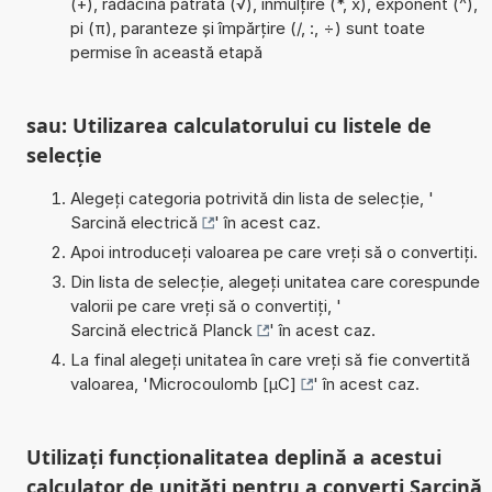
(+), rădăcină pătrată (√), înmulțire (*, x), exponent (^),
pi (π), paranteze și împărțire (/, :, ÷) sunt toate
permise în această etapă
sau: Utilizarea calculatorului cu listele de
selecție
Alegeți categoria potrivită din lista de selecție, '
Sarcină electrică
' în acest caz.
Apoi introduceți valoarea pe care vreți să o convertiți.
Din lista de selecție, alegeți unitatea care corespunde
valorii pe care vreți să o convertiți, '
Sarcină electrică Planck
' în acest caz.
La final alegeți unitatea în care vreți să fie convertită
valoarea, '
Microcoulomb [µC]
' în acest caz.
Utilizați funcționalitatea deplină a acestui
calculator de unități pentru a converti Sarcină