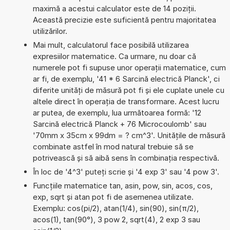
maximă a acestui calculator este de 14 poziții.
Această precizie este suficientă pentru majoritatea
utilizărilor.
Mai mult, calculatorul face posibilă utilizarea
expresiilor matematice. Ca urmare, nu doar că
numerele pot fi supuse unor operații matematice, cum
ar fi, de exemplu, '41 * 6 Sarcină electrică Planck', ci
diferite unități de măsură pot fi și ele cuplate unele cu
altele direct în operația de transformare. Acest lucru
ar putea, de exemplu, lua următoarea formă: '12
Sarcină electrică Planck + 76 Microcoulomb' sau
'70mm x 35cm x 99dm = ? cm^3'. Unitățile de măsură
combinate astfel în mod natural trebuie să se
potrivească și să aibă sens în combinația respectivă.
În loc de '4^3' puteți scrie și '4 exp 3' sau '4 pow 3'.
Funcțiile matematice tan, asin, pow, sin, acos, cos,
exp, sqrt și atan pot fi de asemenea utilizate.
Exemplu: cos(pi/2), atan(1/4), sin(90), sin(π/2),
acos(1), tan(90°), 3 pow 2, sqrt(4), 2 exp 3 sau