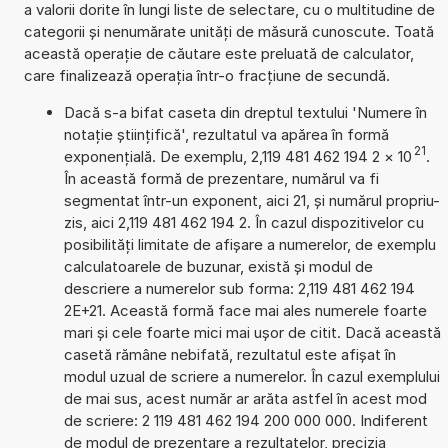
a valorii dorite în lungi liste de selectare, cu o multitudine de
categorii și nenumărate unități de măsură cunoscute. Toată
această operație de căutare este preluată de calculator,
care finalizează operația într-o fracțiune de secundă.
Dacă s-a bifat caseta din dreptul textului 'Numere în
notație științifică', rezultatul va apărea în formă
21
exponențială. De exemplu, 2,119 481 462 194 2
×
10
.
În această formă de prezentare, numărul va fi
segmentat într-un exponent, aici 21, și numărul propriu-
zis, aici 2,119 481 462 194 2. În cazul dispozitivelor cu
posibilități limitate de afișare a numerelor, de exemplu
calculatoarele de buzunar, există și modul de
descriere a numerelor sub forma: 2,119 481 462 194
2E+21. Această formă face mai ales numerele foarte
mari și cele foarte mici mai ușor de citit. Dacă această
casetă rămâne nebifată, rezultatul este afișat în
modul uzual de scriere a numerelor. În cazul exemplului
de mai sus, acest număr ar arăta astfel în acest mod
de scriere: 2 119 481 462 194 200 000 000. Indiferent
de modul de prezentare a rezultatelor, precizia