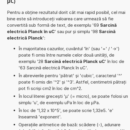
µC)
Pentru a obține rezultatul dorit cât mai rapid posibil, cel mai
bine este să introduceți valoarea care urmează să fie
convertită sub formă de text, de exemplu '69
Sarcină
electrică Planck în uC
' sau pur și simplu '98
Sarcină
electrică Planck
':
În majoritatea cazurilor, cuvântul 'în' (sau '=' / '->')
poate fi omis între numele celor două unități, de
exemplu '28
Sarcină electrică Planck uC
' în loc de
'63 Sarcină electrică Planck în uC'.
În abrevierile pentru 'pătrat' și 'cubic', caracterul '^'
poate fi omis din '^2' și '^3'. Astfel, centimetrii pătrați
pot fi scriși cm2 în loc de cm^2.
În locul literei grecești 'µ' (= micro), se poate folosi un
simplu 'u', de exemplu uPa în loc de µPa.
În loc de '1,32 x 10^5', se poate scrie 1,32e5. 'e'
înseamnă 'exponent'.
Operațiile aritmetice de bază: scădere (-), adunare