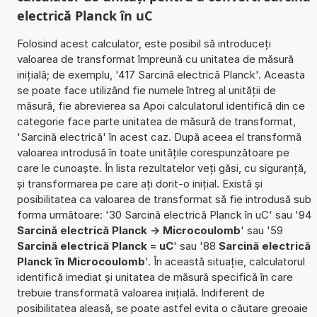
electrică Planck în uC
Folosind acest calculator, este posibil să introduceți
valoarea de transformat împreună cu unitatea de măsură
inițială; de exemplu, '417 Sarcină electrică Planck'. Aceasta
se poate face utilizând fie numele întreg al unității de
măsură, fie abrevierea sa Apoi calculatorul identifică din ce
categorie face parte unitatea de măsură de transformat,
'Sarcină electrică' în acest caz. După aceea el transformă
valoarea introdusă în toate unitățile corespunzătoare pe
care le cunoaște. În lista rezultatelor veți găsi, cu siguranță,
și transformarea pe care ați dorit-o inițial. Există și
posibilitatea ca valoarea de transformat să fie introdusă sub
forma următoare: '30 Sarcină electrică Planck în uC' sau '94
Sarcină electrică Planck -> Microcoulomb
' sau '59
Sarcină electrică Planck = uC
' sau '88
Sarcină electrică
Planck în Microcoulomb
'. În această situație, calculatorul
identifică imediat și unitatea de măsură specifică în care
trebuie transformată valoarea inițială. Indiferent de
posibilitatea aleasă, se poate astfel evita o căutare greoaie