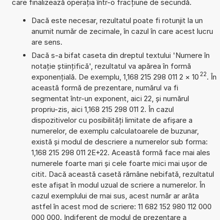
care finalizează operația într-o fracțiune de secundă.
Dacă este necesar, rezultatul poate fi rotunjit la un
anumit număr de zecimale, în cazul în care acest lucru
are sens.
Dacă s-a bifat caseta din dreptul textului 'Numere în
notație științifică', rezultatul va apărea în formă
22
exponențială. De exemplu, 1,168 215 298 011 2
×
10
. În
această formă de prezentare, numărul va fi
segmentat într-un exponent, aici 22, și numărul
propriu-zis, aici 1,168 215 298 011 2. În cazul
dispozitivelor cu posibilități limitate de afișare a
numerelor, de exemplu calculatoarele de buzunar,
există și modul de descriere a numerelor sub forma:
1,168 215 298 011 2E+22. Această formă face mai ales
numerele foarte mari și cele foarte mici mai ușor de
citit. Dacă această casetă rămâne nebifată, rezultatul
este afișat în modul uzual de scriere a numerelor. În
cazul exemplului de mai sus, acest număr ar arăta
astfel în acest mod de scriere: 11 682 152 980 112 000
000 000. Indiferent de modul de prezentare a