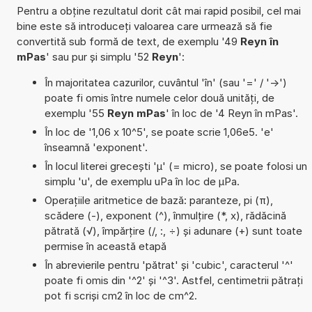
Pentru a obține rezultatul dorit cât mai rapid posibil, cel mai
bine este să introduceți valoarea care urmează să fie
convertită sub formă de text, de exemplu '49
Reyn în
mPas
' sau pur și simplu '52
Reyn
':
În majoritatea cazurilor, cuvântul 'în' (sau '=' / '->')
poate fi omis între numele celor două unități, de
exemplu '55
Reyn mPas
' în loc de '4 Reyn în mPas'.
În loc de '1,06 x 10^5', se poate scrie 1,06e5. 'e'
înseamnă 'exponent'.
În locul literei grecești 'µ' (= micro), se poate folosi un
simplu 'u', de exemplu uPa în loc de µPa.
Operațiile aritmetice de bază: paranteze, pi (π),
scădere (-), exponent (^), înmulțire (*, x), rădăcină
pătrată (√), împărțire (/, :, ÷) și adunare (+) sunt toate
permise în această etapă
În abrevierile pentru 'pătrat' și 'cubic', caracterul '^'
poate fi omis din '^2' și '^3'. Astfel, centimetrii pătrați
pot fi scriși cm2 în loc de cm^2.