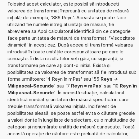
Folosind acest calculator, este posibil să introduceți
valoarea de transformat împreună cu unitatea de măsură
inițială; de exemplu, '886 Reyn'. Aceasta se poate face
utilizând fie numele întreg al unității de măsură, fie
abrevierea sa Apoi calculatorul identifică din ce categorie
face parte unitatea de măsură de transformat, 'Viscozitate
dinamică' în acest caz. După aceea el transformă valoarea
introdusă în toate unitățile corespunzătoare pe care le
cunoaște. În lista rezultatelor veți găsi, cu siguranță, și
transformarea pe care ați dorit-o inițial. Există și
posibilitatea ca valoarea de transformat să fie introdusă sub
forma următoare: '4 Reyn în mPas' sau '55
Reyn ->
Milipascal-Secunde
' sau '7
Reyn = mPas
' sau '10
Reyn în
Milipascal-Secunde
'. În această situație, calculatorul
identifică imediat și unitatea de măsură specifică în care
trebuie transformată valoarea inițială. Indiferent de
posibilitatea aleasă, se poate astfel evita o căutare greoaie
a valorii dorite în lungi liste de selectare, cu o multitudine de
categorii și nenumărate unități de măsură cunoscute. Toată
această operație de căutare este preluată de calculator,