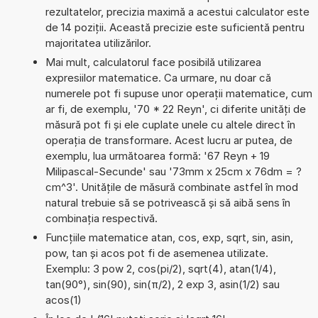
rezultatelor, precizia maximă a acestui calculator este
de 14 poziții. Această precizie este suficientă pentru
majoritatea utilizărilor.
Mai mult, calculatorul face posibilă utilizarea
expresiilor matematice. Ca urmare, nu doar că
numerele pot fi supuse unor operații matematice, cum
ar fi, de exemplu, '70 * 22 Reyn', ci diferite unități de
măsură pot fi și ele cuplate unele cu altele direct în
operația de transformare. Acest lucru ar putea, de
exemplu, lua următoarea formă: '67 Reyn + 19
Milipascal-Secunde' sau '73mm x 25cm x 76dm = ?
cm^3'. Unitățile de măsură combinate astfel în mod
natural trebuie să se potrivească și să aibă sens în
combinația respectivă.
Funcțiile matematice atan, cos, exp, sqrt, sin, asin,
pow, tan și acos pot fi de asemenea utilizate.
Exemplu: 3 pow 2, cos(pi/2), sqrt(4), atan(1/4),
tan(90°), sin(90), sin(π/2), 2 exp 3, asin(1/2) sau
acos(1)