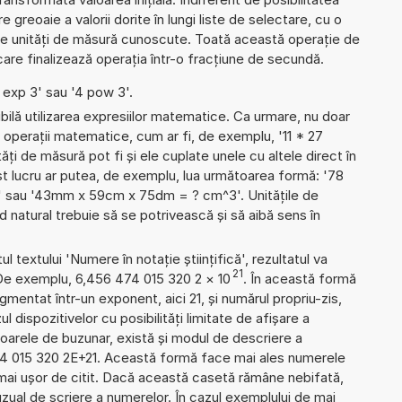
 greoaie a valorii dorite în lungi liste de selectare, cu o
te unități de măsură cunoscute. Toată această operație de
care finalizează operația într-o fracțiune de secundă.
4 exp 3' sau '4 pow 3'.
ibilă utilizarea expresiilor matematice. Ca urmare, nu doar
operații matematice, cum ar fi, de exemplu, '11 * 27
ități de măsură pot fi și ele cuplate unele cu altele direct în
t lucru ar putea, de exemplu, lua următoarea formă: '78
ă' sau '43mm x 59cm x 75dm = ? cm^3'. Unitățile de
natural trebuie să se potrivească și să aibă sens în
l textului 'Numere în notație științifică', rezultatul va
21
 De exemplu, 6,456 474 015 320 2
×
10
. În această formă
mentat într-un exponent, aici 21, și numărul propriu-zis,
l dispozitivelor cu posibilități limitate de afișare a
oarele de buzunar, există și modul de descriere a
4 015 320 2E+21. Această formă face mai ales numerele
 mai ușor de citit. Dacă această casetă rămâne nebifată,
uzual de scriere a numerelor. În cazul exemplului de mai