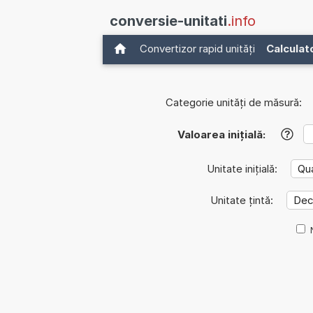
conversie-unitati
.info
Convertizor rapid unități
Calculat
Categorie unități de măsură:
Valoarea inițială:
?
Unitate inițială:
Unitate țintă: