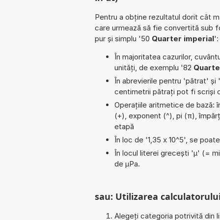
Pentru a obține rezultatul dorit cât m
care urmează să fie convertită sub 
pur și simplu '50
Quarter imperial
':
În majoritatea cazurilor, cuvântu
unități, de exemplu '82
Quarte
În abrevierile pentru 'pătrat' și 
centimetrii pătrați pot fi scriș
Operațiile aritmetice de bază: î
(+), exponent (^), pi (π), împăr
etapă
În loc de '1,35 x 10^5', se poat
În locul literei grecești 'µ' (= 
de µPa.
sau: Utilizarea calculatorului
Alegeți categoria potrivită din l