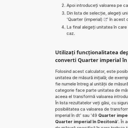
Apoi introduceți valoarea pe car
Din lista de selecție, alegeți u
'
Quarter (imperial)
' în acest 
La final alegeți unitatea în care
caz.
Utilizați funcționalitatea de
converti Quarter imperial în
Folosind acest calculator, este posib
unitatea de măsură inițială; de exemp
fie numele întreg al unității de măsură
categorie face parte unitatea de mă
aceea el transformă valoarea introdu
În lista rezultatelor veți găsi, cu sigu
posibilitatea ca valoarea de transfo
imperial în dt' sau '49
Quarter imper
Quarter imperial în Decitonă
'. În
de măsură specifică în care trebuie tr