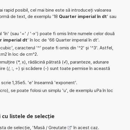
ai rapid posibil, cel mai bine este să introduceți valoarea
formă de text, de exemplu '18
Quarter imperial în dt
' sau
l 'în' (sau '=' / '->') poate fi omis între numele celor două
r imperial dt
' în loc de '66 Quarter imperial în dt'.
'cubic', caracterul '^' poate fi omis din '^2' și '^3'. Astfel,
i cm2 în loc de cm^2.
nmulțire (*, x), rădăcină pătrată (√), paranteze, adunare
țire (/, :, ÷) și scădere (-) sunt toate permise în această
e scrie 1,35e5. 'e' înseamnă 'exponent'.
micro), se poate folosi un simplu 'u', de exemplu uPa în loc
 cu listele de selecție
ista de selecție, '
Masă / Greutate
' în acest caz.