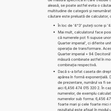
aleasă, se poate astfel evita o căutare
multitudine de categorii și nenumăra
căutare este preluată de calculator, 
În loc de '4^3' puteți scrie și '
Mai mult, calculatorul face pos
că numerele pot fi supuse unor 
Quarter imperial', ci diferite un
operația de transformare. Aces
Quarter imperial + 94 Deciton
măsură combinate astfel în mod 
combinația respectivă.
Dacă s-a bifat caseta din dreptu
apărea în formă exponențială.
de prezentare, numărul va fi seg
aici 6,456 474 015 320 2. În cazu
numerelor, de exemplu calculat
numerelor sub forma: 6,456 47
foarte mari și cele foarte mici
rezultatul este afișat în modul 