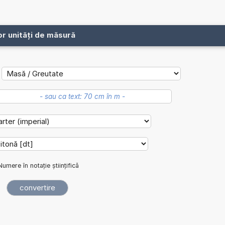
or unități de măsură
Numere în notație științifică