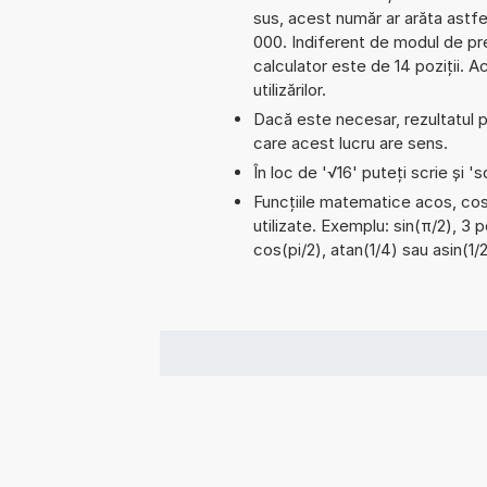
sus, acest număr ar arăta astf
000. Indiferent de modul de pre
calculator este de 14 poziții. 
utilizărilor.
Dacă este necesar, rezultatul po
care acest lucru are sens.
În loc de '√16' puteți scrie și 'sq
Funcțiile matematice acos, cos,
utilizate. Exemplu: sin(π/2), 3 
cos(pi/2), atan(1/4) sau asin(1/