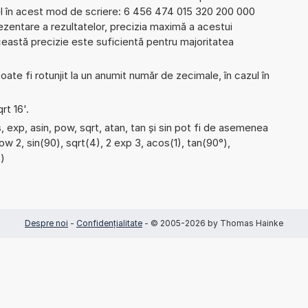
el în acest mod de scriere: 6 456 474 015 320 200 000
zentare a rezultatelor, precizia maximă a acestui
Această precizie este suficientă pentru majoritatea
ate fi rotunjit la un anumit număr de zecimale, în cazul în
rt 16'.
 exp, asin, pow, sqrt, atan, tan și sin pot fi de asemenea
pow 2, sin(90), sqrt(4), 2 exp 3, acos(1), tan(90°),
2)
Despre noi
-
Confidențialitate
- © 2005-2026 by Thomas Hainke