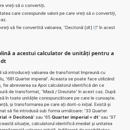
e vreți să o convertiți.
nitatea care corespunde valorii pe care vreți să o convertiți,
caz.
 vreți să fie convertită valoarea, '
Decitonă [dt]
' în acest
plină a acestui calculator de unități pentru a
 dt
il să introduceți valoarea de transformat împreună cu
lu, '681 Quarter imperial'. Aceasta se poate face utilizând
, fie abrevierea sa Apoi calculatorul identifică din ce
sură de transformat, 'Masă / Greutate' în acest caz. După
să în toate unitățile corespunzătoare pe care le cunoaște.
ranță, și transformarea pe care ați dorit-o inițial. Există și
rmat să fie introdusă sub forma următoare: '33 Quarter
ial -> Decitonă
' sau '65
Quarter imperial = dt
' sau '97
 această situație, calculatorul identifică imediat și unitatea
ansformată valoarea inițială. Indiferent de posibilitatea