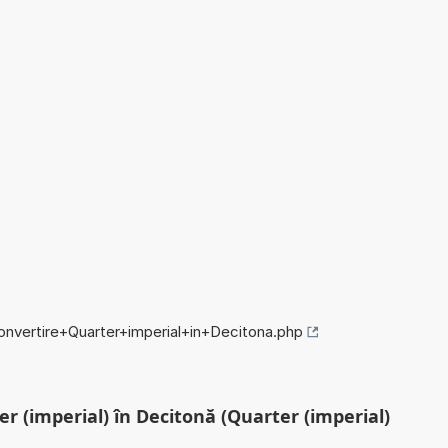
convertire+Quarter+imperial+in+Decitona.php
er (imperial) în Decitonă (Quarter (imperial)