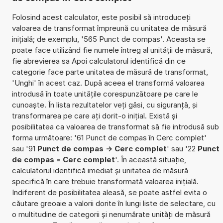
Folosind acest calculator, este posibil să introduceți
valoarea de transformat împreună cu unitatea de măsură
inițială; de exemplu, '565 Punct de compas'. Aceasta se
poate face utilizând fie numele întreg al unității de măsură,
fie abrevierea sa Apoi calculatorul identifică din ce
categorie face parte unitatea de măsură de transformat,
'Unghi' în acest caz. După aceea el transformă valoarea
introdusă în toate unitățile corespunzătoare pe care le
cunoaște. În lista rezultatelor veți găsi, cu siguranță, și
transformarea pe care ați dorit-o inițial. Există și
posibilitatea ca valoarea de transformat să fie introdusă sub
forma următoare: '61 Punct de compas în Cerc complet'
sau '91
Punct de compas -> Cerc complet
' sau '22
Punct
de compas = Cerc complet
'. În această situație,
calculatorul identifică imediat și unitatea de măsură
specifică în care trebuie transformată valoarea inițială.
Indiferent de posibilitatea aleasă, se poate astfel evita o
căutare greoaie a valorii dorite în lungi liste de selectare, cu
o multitudine de categorii și nenumărate unități de măsură