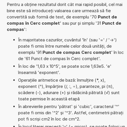
Pentru a obține rezultatul dorit cât mai rapid posibil, cel mai
bine este să introduceți valoarea care urmează să fie
convertită sub formă de text, de exemplu '70
Punct de
compas în Cerc complet
' sau pur și simplu '31
Punct de
compas
':
În majoritatea cazurilor, cuvântul 'în' (sau '=' / '->')
poate fi omis între numele celor două unități, de
exemplu '91
Punct de compas Cerc complet
' în loc
de '61 Punct de compas în Cerc complet'.
În loc de '1,63 x 10^5', se poate scrie 1,63e5. 'e'
înseamnă 'exponent'.
Operațiile aritmetice de bază: înmulțire (*, x),
exponent (^), împărțire (/, :, ÷), paranteze, pi (π),
scădere (-), adunare (+) și rădăcină pătrată (√) sunt
toate permise în această etapă
În abrevierile pentru 'pătrat' și 'cubic', caracterul '^'
poate fi omis din '^2' și '^3'. Astfel, centimetrii pătrați
pot fi scriși cm2 în loc de cm^2.
În locul literei grecești 'µ' (= micro), se poate folosi un