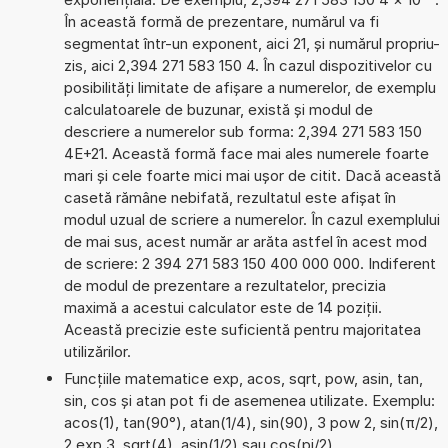
În această formă de prezentare, numărul va fi
segmentat într-un exponent, aici 21, și numărul propriu-
zis, aici 2,394 271 583 150 4. În cazul dispozitivelor cu
posibilități limitate de afișare a numerelor, de exemplu
calculatoarele de buzunar, există și modul de
descriere a numerelor sub forma: 2,394 271 583 150
4E+21. Această formă face mai ales numerele foarte
mari și cele foarte mici mai ușor de citit. Dacă această
casetă rămâne nebifată, rezultatul este afișat în
modul uzual de scriere a numerelor. În cazul exemplului
de mai sus, acest număr ar arăta astfel în acest mod
de scriere: 2 394 271 583 150 400 000 000. Indiferent
de modul de prezentare a rezultatelor, precizia
maximă a acestui calculator este de 14 poziții.
Această precizie este suficientă pentru majoritatea
utilizărilor.
Funcțiile matematice exp, acos, sqrt, pow, asin, tan,
sin, cos și atan pot fi de asemenea utilizate. Exemplu:
acos(1), tan(90°), atan(1/4), sin(90), 3 pow 2, sin(π/2),
2 exp 3, sqrt(4), asin(1/2) sau cos(pi/2)