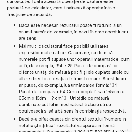
cunoscute. Toată această operație de căutare este
preluată de calculator, care finalizează operația într-o
fracțiune de secundă.
Dacă este necesar, rezultatul poate fi rotunjit la un
anumit număr de zecimale, în cazul în care acest lucru
are sens.
Mai mult, calculatorul face posibilă utilizarea
expresiilor matematice. Ca urmare, nu doar că
numerele pot fi supuse unor operații matematice, cum
ar fi, de exemplu, '94 * 25 Punct de compas', ci
diferite unități de măsură pot fi și ele cuplate unele cu
altele direct în operația de transformare. Acest lucru
ar putea, de exemplu, lua următoarea formă: '34
Punct de compas + 64 Cerc complet' sau '55mm x
85cm x 16dm = ? cm^3'. Unitățile de măsură
combinate astfel în mod natural trebuie să se
potrivească și să aibă sens în combinația respectivă.
Dacă s-a bifat caseta din dreptul textului 'Numere în
notație științifică', rezultatul va apărea în formă
21
exponențială. De exemplu, 2,394 271 583 150 4
×
10
.