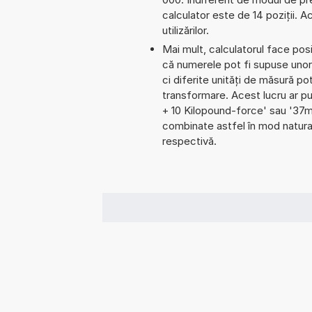
calculator este de 14 poziții. 
utilizărilor.
Mai mult, calculatorul face pos
că numerele pot fi supuse unor 
ci diferite unități de măsură pot
transformare. Acest lucru ar p
+ 10 Kilopound-force' sau '37
combinate astfel în mod natural
respectivă.