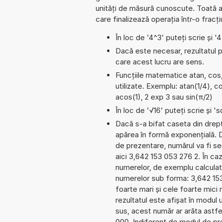
unități de măsură cunoscute. Toată a
care finalizează operația într-o frac
În loc de '4^3' puteți scrie și '
Dacă este necesar, rezultatul po
care acest lucru are sens.
Funcțiile matematice atan, cos,
utilizate. Exemplu: atan(1/4), co
acos(1), 2 exp 3 sau sin(π/2)
În loc de '√16' puteți scrie și 'sq
Dacă s-a bifat caseta din dreptu
apărea în formă exponențială.
de prezentare, numărul va fi seg
aici 3,642 153 053 276 2. În cazu
numerelor, de exemplu calculat
numerelor sub forma: 3,642 15
foarte mari și cele foarte mici
rezultatul este afișat în modul 
sus, acest număr ar arăta astf
000. Indiferent de modul de pre