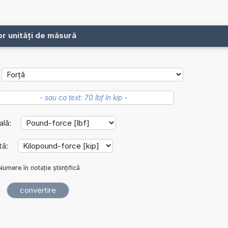
or unități de măsură
ială:
tă:
Numere în notație științifică