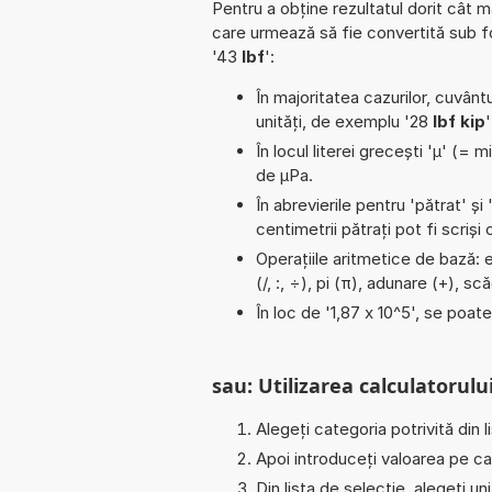
Pentru a obține rezultatul dorit cât m
care urmează să fie convertită sub 
'43
lbf
':
În majoritatea cazurilor, cuvântu
unități, de exemplu '28
lbf kip
'
În locul literei grecești 'µ' (= 
de µPa.
În abrevierile pentru 'pătrat' și 
centimetrii pătrați pot fi scriș
Operațiile aritmetice de bază: e
(/, :, ÷), pi (π), adunare (+), 
În loc de '1,87 x 10^5', se poat
sau: Utilizarea calculatorului
Alegeți categoria potrivită din l
Apoi introduceți valoarea pe car
Din lista de selecție, alegeți u