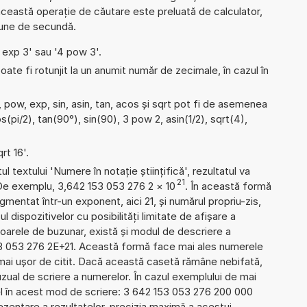
ceastă operație de căutare este preluată de calculator,
țiune de secundă.
4 exp 3' sau '4 pow 3'.
ate fi rotunjit la un anumit număr de zecimale, în cazul în
 pow, exp, sin, asin, tan, acos și sqrt pot fi de asemenea
s(pi/2), tan(90°), sin(90), 3 pow 2, asin(1/2), sqrt(4),
rt 16'.
l textului 'Numere în notație științifică', rezultatul va
21
 De exemplu, 3,642 153 053 276 2
×
10
. În această formă
mentat într-un exponent, aici 21, și numărul propriu-zis,
l dispozitivelor cu posibilități limitate de afișare a
oarele de buzunar, există și modul de descriere a
3 053 276 2E+21. Această formă face mai ales numerele
 mai ușor de citit. Dacă această casetă rămâne nebifată,
uzual de scriere a numerelor. În cazul exemplului de mai
el în acest mod de scriere: 3 642 153 053 276 200 000
zentare a rezultatelor, precizia maximă a acestui