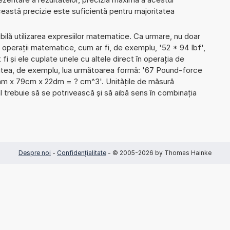
Această precizie este suficientă pentru majoritatea
ibilă utilizarea expresiilor matematice. Ca urmare, nu doar
operații matematice, cum ar fi, de exemplu, '52 * 94 lbf',
 fi și ele cuplate unele cu altele direct în operația de
utea, de exemplu, lua următoarea formă: '67 Pound-force
mm x 79cm x 22dm = ? cm^3'. Unitățile de măsură
 trebuie să se potrivească și să aibă sens în combinația
Despre noi
-
Confidențialitate
- © 2005-2026 by Thomas Hainke