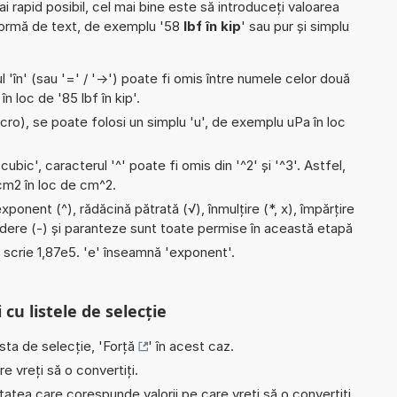
ai rapid posibil, cel mai bine este să introduceți valoarea
formă de text, de exemplu '58
lbf în kip
' sau pur și simplu
l 'în' (sau '=' / '->') poate fi omis între numele celor două
 în loc de '85 lbf în kip'.
micro), se poate folosi un simplu 'u', de exemplu uPa în loc
'cubic', caracterul '^' poate fi omis din '^2' și '^3'. Astfel,
i cm2 în loc de cm^2.
xponent (^), rădăcină pătrată (√), înmulțire (*, x), împărțire
scădere (-) și paranteze sunt toate permise în această etapă
e scrie 1,87e5. 'e' înseamnă 'exponent'.
 cu listele de selecție
ista de selecție, '
Forță
' în acest caz.
e vreți să o convertiți.
nitatea care corespunde valorii pe care vreți să o convertiți,