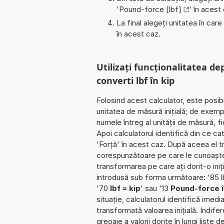
'
Pound-force [lbf]
' în acest
La final alegeți unitatea în care
în acest caz.
Utilizați funcționalitatea de
converti lbf în kip
Folosind acest calculator, este posib
unitatea de măsură inițială; de exem
numele întreg al unității de măsură, f
Apoi calculatorul identifică din ce c
'Forță' în acest caz. După aceea el t
corespunzătoare pe care le cunoaște. Î
transformarea pe care ați dorit-o iniț
introdusă sub forma următoare: '85 lb
'70
lbf = kip
' sau '13
Pound-force î
situație, calculatorul identifică imed
transformată valoarea inițială. Indife
greoaie a valorii dorite în lungi liste