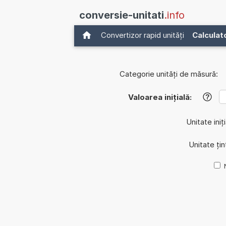
conversie-unitati
.info
Convertizor rapid unități
Calculat
Categorie unități de măsură:
Valoarea inițială:
?
Unitate iniț
Unitate țin