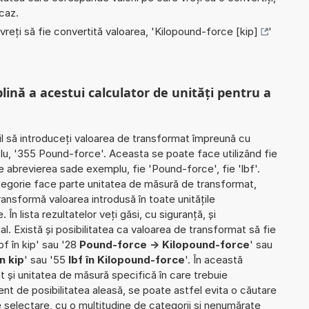
 caz.
 vreți să fie convertită valoarea, '
Kilopound-force [kip]
'
plină a acestui calculator de unități pentru a
il să introduceți valoarea de transformat împreună cu
plu, '355 Pound-force'. Aceasta se poate face utilizând fie
ie abrevierea sade exemplu, fie 'Pound-force', fie 'lbf'.
ategorie face parte unitatea de măsură de transformat,
ransformă valoarea introdusă în toate unitățile
n lista rezultatelor veți găsi, cu siguranță, și
ial. Există și posibilitatea ca valoarea de transformat să fie
f în kip' sau '28
Pound-force -> Kilopound-force
' sau
n kip
' sau '55
lbf în Kilopound-force
'. În această
iat și unitatea de măsură specifică în care trebuie
rent de posibilitatea aleasă, se poate astfel evita o căutare
 de selectare, cu o multitudine de categorii și nenumărate