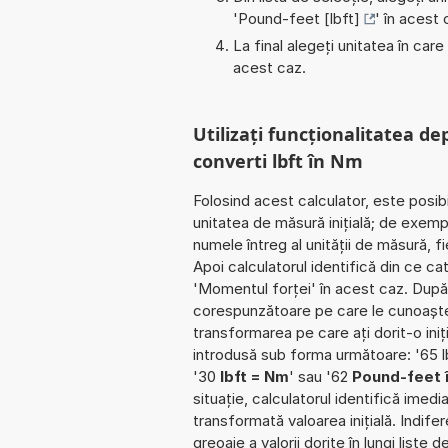
'
Pound-feet [lbft]
' în acest 
La final alegeți unitatea în care
acest caz.
Utilizați funcționalitatea de
converti lbft în Nm
Folosind acest calculator, este posib
unitatea de măsură inițială; de exemp
numele întreg al unității de măsură, f
Apoi calculatorul identifică din ce c
'Momentul forței' în acest caz. După 
corespunzătoare pe care le cunoaște. Î
transformarea pe care ați dorit-o iniț
introdusă sub forma următoare: '65 l
'30
lbft = Nm
' sau '62
Pound-feet 
situație, calculatorul identifică imed
transformată valoarea inițială. Indife
greoaie a valorii dorite în lungi liste