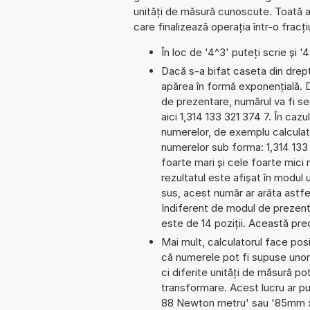
unități de măsură cunoscute. Toată a
care finalizează operația într-o frac
În loc de '4^3' puteți scrie și '
Dacă s-a bifat caseta din dreptu
apărea în formă exponențială. 
de prezentare, numărul va fi seg
aici 1,314 133 321 374 7. În cazul
numerelor, de exemplu calculat
numerelor sub forma: 1,314 13
foarte mari și cele foarte mici
rezultatul este afișat în modul 
sus, acest număr ar arăta astfe
Indiferent de modul de prezenta
este de 14 poziții. Această prec
Mai mult, calculatorul face pos
că numerele pot fi supuse unor 
ci diferite unități de măsură pot
transformare. Acest lucru ar p
88 Newton metru' sau '85mm x