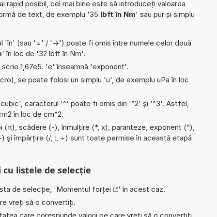
ai rapid posibil, cel mai bine este să introduceți valoarea
formă de text, de exemplu '35
lbft în Nm
' sau pur și simplu
l 'în' (sau '=' / '->') poate fi omis între numele celor două
m
' în loc de '32 lbft în Nm'.
e scrie 1,67e5. 'e' înseamnă 'exponent'.
micro), se poate folosi un simplu 'u', de exemplu uPa în loc
'cubic', caracterul '^' poate fi omis din '^2' și '^3'. Astfel,
i cm2 în loc de cm^2.
i (π), scădere (-), înmulțire (*, x), paranteze, exponent (^),
) și împărțire (/, :, ÷) sunt toate permise în această etapă
 cu listele de selecție
ista de selecție, '
Momentul forței
' în acest caz.
e vreți să o convertiți.
nitatea care corespunde valorii pe care vreți să o convertiți,