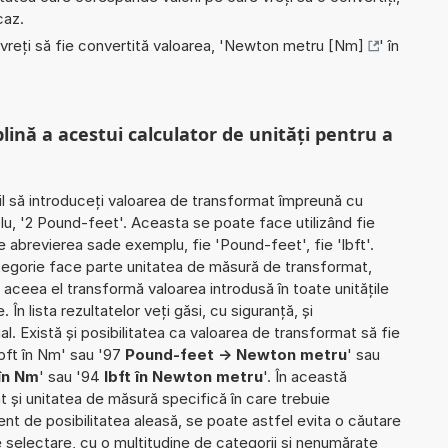
caz.
 vreți să fie convertită valoarea, '
Newton metru [Nm]
' în
plină a acestui calculator de unități pentru a
il să introduceți valoarea de transformat împreună cu
lu, '2 Pound-feet'. Aceasta se poate face utilizând fie
ie abrevierea sade exemplu, fie 'Pound-feet', fie 'lbft'.
ategorie face parte unitatea de măsură de transformat,
aceea el transformă valoarea introdusă în toate unitățile
n lista rezultatelor veți găsi, cu siguranță, și
ial. Există și posibilitatea ca valoarea de transformat să fie
bft în Nm' sau '97
Pound-feet -> Newton metru
' sau
în Nm
' sau '94
lbft în Newton metru
'. În această
iat și unitatea de măsură specifică în care trebuie
rent de posibilitatea aleasă, se poate astfel evita o căutare
 de selectare, cu o multitudine de categorii și nenumărate