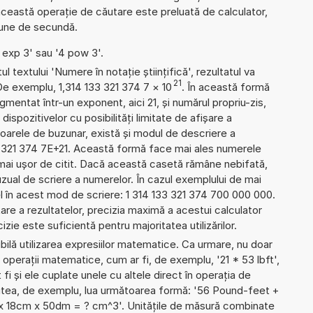
ceastă operație de căutare este preluată de calculator,
țiune de secundă.
4 exp 3' sau '4 pow 3'.
l textului 'Numere în notație științifică', rezultatul va
21
De exemplu, 1,314 133 321 374 7
×
10
. În această formă
mentat într-un exponent, aici 21, și numărul propriu-zis,
 dispozitivelor cu posibilități limitate de afișare a
oarele de buzunar, există și modul de descriere a
3 321 374 7E+21. Această formă face mai ales numerele
 mai ușor de citit. Dacă această casetă rămâne nebifată,
uzual de scriere a numerelor. În cazul exemplului de mai
l în acest mod de scriere: 1 314 133 321 374 700 000 000.
re a rezultatelor, precizia maximă a acestui calculator
izie este suficientă pentru majoritatea utilizărilor.
ibilă utilizarea expresiilor matematice. Ca urmare, nu doar
operații matematice, cum ar fi, de exemplu, '21 * 53 lbft',
 fi și ele cuplate unele cu altele direct în operația de
utea, de exemplu, lua următoarea formă: '56 Pound-feet +
 18cm x 50dm = ? cm^3'. Unitățile de măsură combinate