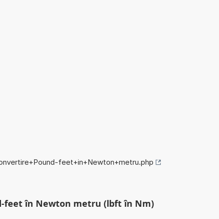
/convertire+Pound-feet+in+Newton+metru.php
d-feet în Newton metru (lbft în Nm)