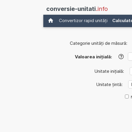
conversie-unitati
.info
Convertizor rapid unități
Calculat
Categorie unități de măsură:
Valoarea inițială:
?
Unitate inițială:
Unitate țintă: