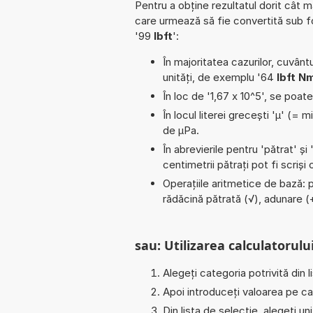
Pentru a obține rezultatul dorit cât m
care urmează să fie convertită sub 
'99
lbft
':
În majoritatea cazurilor, cuvântu
unități, de exemplu '64
lbft N
În loc de '1,67 x 10^5', se poat
În locul literei grecești 'µ' (= 
de µPa.
În abrevierile pentru 'pătrat' și 
centimetrii pătrați pot fi scriș
Operațiile aritmetice de bază: p
rădăcină pătrată (√), adunare (+
sau: Utilizarea calculatorului
Alegeți categoria potrivită din l
Apoi introduceți valoarea pe car
Din lista de selecție, alegeți u