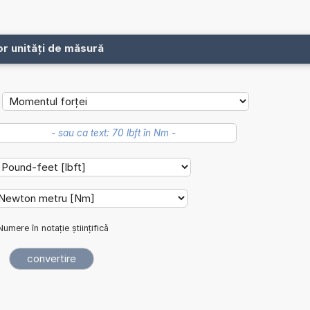
or unități de măsură
Numere în notație științifică