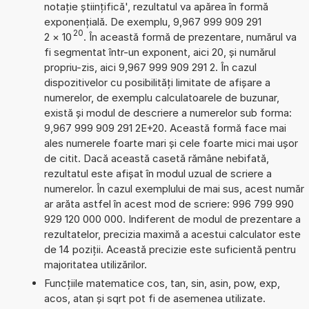
notație științifică', rezultatul va apărea în formă
exponențială. De exemplu, 9,967 999 909 291
20
2
×
10
. În această formă de prezentare, numărul va
fi segmentat într-un exponent, aici 20, și numărul
propriu-zis, aici 9,967 999 909 291 2. În cazul
dispozitivelor cu posibilități limitate de afișare a
numerelor, de exemplu calculatoarele de buzunar,
există și modul de descriere a numerelor sub forma:
9,967 999 909 291 2E+20. Această formă face mai
ales numerele foarte mari și cele foarte mici mai ușor
de citit. Dacă această casetă rămâne nebifată,
rezultatul este afișat în modul uzual de scriere a
numerelor. În cazul exemplului de mai sus, acest număr
ar arăta astfel în acest mod de scriere: 996 799 990
929 120 000 000. Indiferent de modul de prezentare a
rezultatelor, precizia maximă a acestui calculator este
de 14 poziții. Această precizie este suficientă pentru
majoritatea utilizărilor.
Funcțiile matematice cos, tan, sin, asin, pow, exp,
acos, atan și sqrt pot fi de asemenea utilizate.