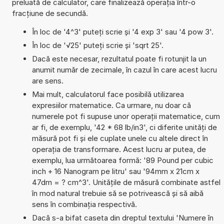
preluată de calculator, care finalizează operația într-o
fracțiune de secundă.
În loc de '4^3' puteți scrie și '4 exp 3' sau '4 pow 3'.
În loc de '√25' puteți scrie și 'sqrt 25'.
Dacă este necesar, rezultatul poate fi rotunjit la un
anumit număr de zecimale, în cazul în care acest lucru
are sens.
Mai mult, calculatorul face posibilă utilizarea
expresiilor matematice. Ca urmare, nu doar că
numerele pot fi supuse unor operații matematice, cum
ar fi, de exemplu, '42 * 68 lb/in3', ci diferite unități de
măsură pot fi și ele cuplate unele cu altele direct în
operația de transformare. Acest lucru ar putea, de
exemplu, lua următoarea formă: '89 Pound per cubic
inch + 16 Nanogram pe litru' sau '94mm x 21cm x
47dm = ? cm^3'. Unitățile de măsură combinate astfel
în mod natural trebuie să se potrivească și să aibă
sens în combinația respectivă.
Dacă s-a bifat caseta din dreptul textului 'Numere în