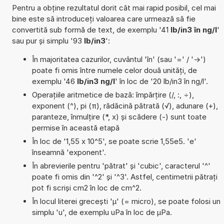
Pentru a obține rezultatul dorit cât mai rapid posibil, cel mai
bine este să introduceți valoarea care urmează să fie
convertită sub formă de text, de exemplu '41
lb/in3 în ng/l
'
sau pur și simplu '93
lb/in3
':
În majoritatea cazurilor, cuvântul 'în' (sau '=' / '->')
poate fi omis între numele celor două unități, de
exemplu '46
lb/in3 ng/l
' în loc de '20 lb/in3 în ng/l'.
Operațiile aritmetice de bază: împărțire (/, :, ÷),
exponent (^), pi (π), rădăcină pătrată (√), adunare (+),
paranteze, înmulțire (*, x) și scădere (-) sunt toate
permise în această etapă
În loc de '1,55 x 10^5', se poate scrie 1,55e5. 'e'
înseamnă 'exponent'.
În abrevierile pentru 'pătrat' și 'cubic', caracterul '^'
poate fi omis din '^2' și '^3'. Astfel, centimetrii pătrați
pot fi scriși cm2 în loc de cm^2.
În locul literei grecești 'µ' (= micro), se poate folosi un
simplu 'u', de exemplu uPa în loc de µPa.