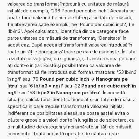
valoarea de transformat împreună cu unitatea de măsură
inițială; de exemplu, '296 Pound per cubic inch'. Aceasta se
poate face utilizând fie numele întreg al unității de măsură,
fie abrevierea sade exemplu, fie 'Pound per cubic inch', fie
'lb/in3'. Apoi calculatorul identifică din ce categorie face
parte unitatea de măsură de transformat, 'Densitate' în
acest caz. După aceea el transformă valoarea introdusă în
toate unitățile corespunzătoare pe care le cunoaște. În lista
rezultatelor veți găsi, cu siguranță, și transformarea pe care
ați dorit-o inițial. Există și posibilitatea ca valoarea de
transformat să fie introdusă sub forma următoare: '53 lb/in3
în ng/l' sau '79
Pound per cubic inch -> Nanogram pe
litru
' sau '6
lb/in3 = ng/l
' sau '32
Pound per cubic inch în
ng/l
' sau '58
lb/in3 în Nanogram pe litru
'. În această
situație, calculatorul identifică imediat și unitatea de măsură
specifică în care trebuie transformată valoarea inițială.
Indiferent de posibilitatea aleasă, se poate astfel evita o
căutare greoaie a valorii dorite în lungi liste de selectare, cu
o multitudine de categorii și nenumărate unități de măsură
cunoscute. Toată această operație de căutare este