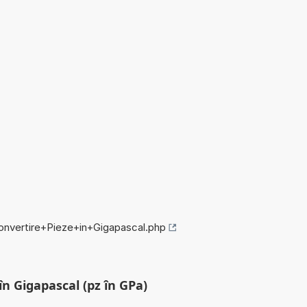
convertire+Pieze+in+Gigapascal.php
în Gigapascal (pz în GPa)