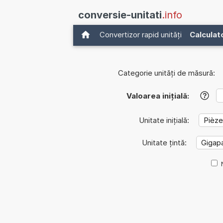
conversie-unitati
.info
Convertizor rapid unități
Calculat
Categorie unități de măsură:
Valoarea inițială:
?
Unitate inițială:
Unitate țintă: