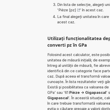
Din lista de selecție, alegeți u
'
Pièze [pz]
' în acest caz.
La final alegeți unitatea în care
acest caz.
Utilizați funcționalitatea de
converti pz în GPa
Folosind acest calculator, este posib
unitatea de măsură inițială; de exemp
întreg al unității de măsură, fie abrev
identifică din ce categorie face par
caz. După aceea el transformă valoar
cunoaște. În lista rezultatelor veți găs
Există și posibilitatea ca valoarea d
GPa' sau '61
Pièze -> Gigapascal
' 
Gigapascal
'. În această situație, c
în care trebuie transformată valoarea 
evita o căutare greoaie a valorii dorit