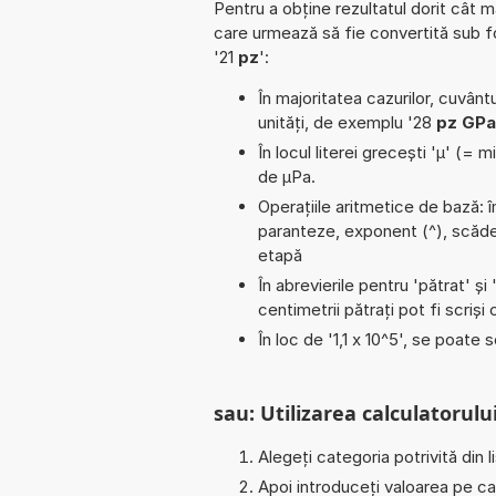
Pentru a obține rezultatul dorit cât m
care urmează să fie convertită sub 
'21
pz
':
În majoritatea cazurilor, cuvântu
unități, de exemplu '28
pz GPa
În locul literei grecești 'µ' (= 
de µPa.
Operațiile aritmetice de bază: îm
paranteze, exponent (^), scăder
etapă
În abrevierile pentru 'pătrat' și 
centimetrii pătrați pot fi scriș
În loc de '1,1 x 10^5', se poate 
sau: Utilizarea calculatorului
Alegeți categoria potrivită din l
Apoi introduceți valoarea pe car