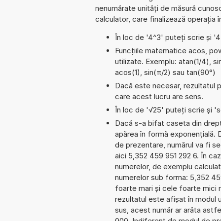
nenumărate unități de măsură cunosc
calculator, care finalizează operația 
În loc de '4^3' puteți scrie și '
Funcțiile matematice acos, pow,
utilizate. Exemplu: atan(1/4), si
acos(1), sin(π/2) sau tan(90°)
Dacă este necesar, rezultatul po
care acest lucru are sens.
În loc de '√25' puteți scrie și 's
Dacă s-a bifat caseta din dreptu
apărea în formă exponențială.
de prezentare, numărul va fi se
aici 5,352 459 951 292 6. În cazu
numerelor, de exemplu calculat
numerelor sub forma: 5,352 45
foarte mari și cele foarte mici
rezultatul este afișat în modul 
sus, acest număr ar arăta astf
000. Indiferent de modul de pre