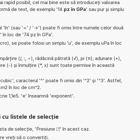
ai rapid posibil, cel mai bine este să introduceți valoarea
formă de text, de exemplu '14
pz în GPa
' sau pur și simplu
l 'în' (sau '=' / '->') poate fi omis între numele celor două
' în loc de '74 pz în GPa'.
micro), se poate folosi un simplu 'u', de exemplu uPa în loc
părțire (/, :, ÷), rădăcină pătrată (√), pi (π), adunare (+),
e (-) și înmulțire (*, x) sunt toate permise în această
'cubic', caracterul '^' poate fi omis din '^2' și '^3'. Astfel,
i cm2 în loc de cm^2.
scrie 1,1e5. 'e' înseamnă 'exponent'.
 cu listele de selecție
ista de selecție, '
Presiune
' în acest caz.
e vreți să o convertiți.