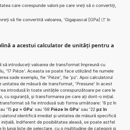
nitatea care corespunde valorii pe care vreți să o convertiți,
 vreți să fie convertită valoarea, '
Gigapascal [GPa]
' în
plină a acestui calculator de unități pentru a
il să introduceți valoarea de transformat împreună cu
lu, '17 Pièze'. Aceasta se poate face utilizând fie numele
ierea sade exemplu, fie 'Pièze', fie 'pz'. Apoi calculatorul
te unitatea de măsură de transformat, 'Presiune' în acest
ea introdusă în toate unitățile corespunzătoare pe care le
i, cu siguranță, și transformarea pe care ați dorit-o inițial.
e transformat să fie introdusă sub forma următoare: '8 pz în
sau '15
pz = GPa
' sau '68
Pièze în GPa
' sau '22
pz în
alculatorul identifică imediat și unitatea de măsură specifică
inițială. Indiferent de posibilitatea aleasă, se poate astfel
e în lungi liste de selectare, cu o multitudine de categorii și