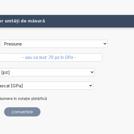
or unități de măsură
Numere în notație științifică