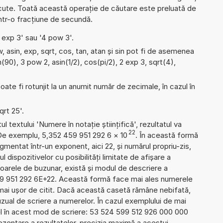
ute. Toată această operație de căutare este preluată de
într-o fracțiune de secundă.
4 exp 3' sau '4 pow 3'.
 asin, exp, sqrt, cos, tan, atan și sin pot fi de asemenea
n(90), 3 pow 2, asin(1/2), cos(pi/2), 2 exp 3, sqrt(4),
ate fi rotunjit la un anumit număr de zecimale, în cazul în
qrt 25'.
l textului 'Numere în notație științifică', rezultatul va
22
 De exemplu, 5,352 459 951 292 6
×
10
. În această formă
gmentat într-un exponent, aici 22, și numărul propriu-zis,
l dispozitivelor cu posibilități limitate de afișare a
oarele de buzunar, există și modul de descriere a
9 951 292 6E+22. Această formă face mai ales numerele
 mai ușor de citit. Dacă această casetă rămâne nebifată,
uzual de scriere a numerelor. În cazul exemplului de mai
el în acest mod de scriere: 53 524 599 512 926 000 000
zentare a rezultatelor, precizia maximă a acestui