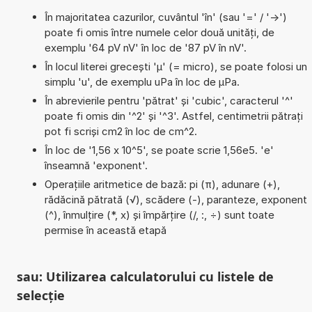
În majoritatea cazurilor, cuvântul 'în' (sau '=' / '->')
poate fi omis între numele celor două unități, de
exemplu '64 pV nV' în loc de '87 pV în nV'.
În locul literei grecești 'µ' (= micro), se poate folosi un
simplu 'u', de exemplu uPa în loc de µPa.
În abrevierile pentru 'pătrat' și 'cubic', caracterul '^'
poate fi omis din '^2' și '^3'. Astfel, centimetrii pătrați
pot fi scriși cm2 în loc de cm^2.
În loc de '1,56 x 10^5', se poate scrie 1,56e5. 'e'
înseamnă 'exponent'.
Operațiile aritmetice de bază: pi (π), adunare (+),
rădăcină pătrată (√), scădere (-), paranteze, exponent
(^), înmulțire (*, x) și împărțire (/, :, ÷) sunt toate
permise în această etapă
sau: Utilizarea calculatorului cu listele de
selecție