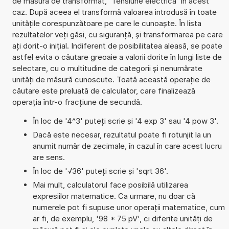
de măsură de transformat, 'Tensiune electrică' în acest
caz. După aceea el transformă valoarea introdusă în toate
unitățile corespunzătoare pe care le cunoaște. În lista
rezultatelor veți găsi, cu siguranță, și transformarea pe care
ați dorit-o inițial. Indiferent de posibilitatea aleasă, se poate
astfel evita o căutare greoaie a valorii dorite în lungi liste de
selectare, cu o multitudine de categorii și nenumărate
unități de măsură cunoscute. Toată această operație de
căutare este preluată de calculator, care finalizează
operația într-o fracțiune de secundă.
În loc de '4^3' puteți scrie și '4 exp 3' sau '4 pow 3'.
Dacă este necesar, rezultatul poate fi rotunjit la un
anumit număr de zecimale, în cazul în care acest lucru
are sens.
În loc de '√36' puteți scrie și 'sqrt 36'.
Mai mult, calculatorul face posibilă utilizarea
expresiilor matematice. Ca urmare, nu doar că
numerele pot fi supuse unor operații matematice, cum
ar fi, de exemplu, '98 * 75 pV', ci diferite unități de