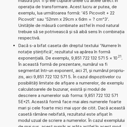
măsură pot fi și ele cuplate unele cu altele direct în
operația de transformare. Acest lucru ar putea, de
exemplu, lua următoarea formă: '45 Picovolt + 22
Picovolt' sau '52mm x 29cm x 6dm = ? cm^3'.
Unitățile de măsură combinate astfel în mod natural
trebuie să se potrivească și să aibă sens în combinația
respectivă.
Dacă s-a bifat caseta din dreptul textului 'Numere în
notație științifică', rezultatul va apărea în formă
21
exponențială. De exemplu, 9,851 722 132 571 5
×
10
.
În această formă de prezentare, numărul va fi
segmentat într-un exponent, aici 21, și numărul propriu-
zis, aici 9,851 722 132 571 5. În cazul dispozitivelor cu
posibilități limitate de afișare a numerelor, de exemplu
calculatoarele de buzunar, există și modul de
descriere a numerelor sub forma: 9,851 722 132 571
5E+21. Această formă face mai ales numerele foarte
mari și cele foarte mici mai ușor de citit. Dacă această
casetă rămâne nebifată, rezultatul este afișat în
modul uzual de scriere a numerelor. În cazul exemplului
de mai sus, acest număr ar arăta astfel în acest mod