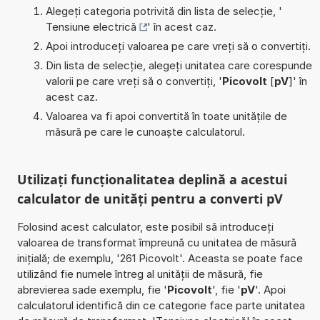
Alegeți categoria potrivită din lista de selecție, '
Tensiune electrică
' în acest caz.
Apoi introduceți valoarea pe care vreți să o convertiți.
Din lista de selecție, alegeți unitatea care corespunde
valorii pe care vreți să o convertiți, '
Picovolt
[
pV
]' în
acest caz.
Valoarea va fi apoi convertită în toate unitățile de
măsură pe care le cunoaște calculatorul.
Utilizați funcționalitatea deplină a acestui
calculator de unități pentru a converti pV
Folosind acest calculator, este posibil să introduceți
valoarea de transformat împreună cu unitatea de măsură
inițială; de exemplu, '261 Picovolt'. Aceasta se poate face
utilizând fie numele întreg al unității de măsură, fie
abrevierea sade exemplu, fie '
Picovolt
', fie '
pV
'. Apoi
calculatorul identifică din ce categorie face parte unitatea