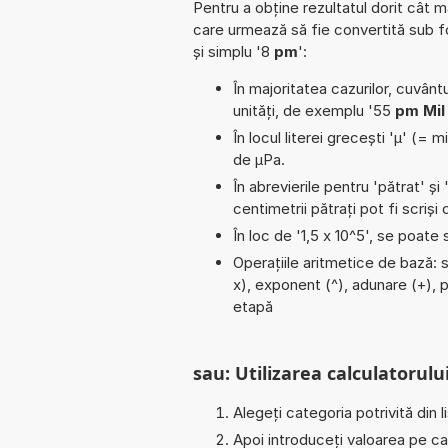
Pentru a obține rezultatul dorit cât m
care urmează să fie convertită sub 
și simplu '8
pm
':
În majoritatea cazurilor, cuvântu
unități, de exemplu '55
pm Mil
În locul literei grecești 'µ' (= 
de µPa.
În abrevierile pentru 'pătrat' și 
centimetrii pătrați pot fi scriș
În loc de '1,5 x 10^5', se poate
Operațiile aritmetice de bază: s
x), exponent (^), adunare (+), p
etapă
sau: Utilizarea calculatorului
Alegeți categoria potrivită din l
Apoi introduceți valoarea pe car