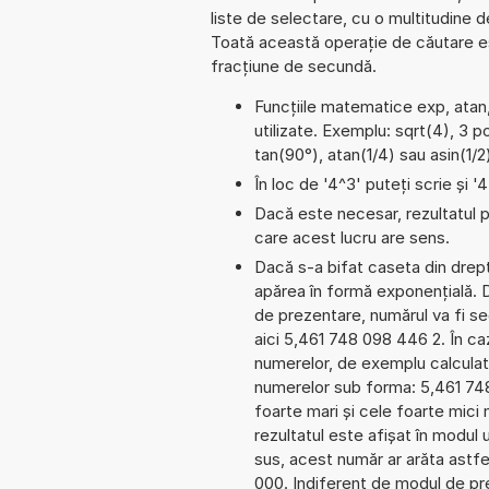
liste de selectare, cu o multitudine 
Toată această operație de căutare est
fracțiune de secundă.
Funcțiile matematice exp, atan,
utilizate. Exemplu: sqrt(4), 3 p
tan(90°), atan(1/4) sau asin(1/2
În loc de '4^3' puteți scrie și '
Dacă este necesar, rezultatul po
care acest lucru are sens.
Dacă s-a bifat caseta din dreptu
apărea în formă exponențială.
de prezentare, numărul va fi seg
aici 5,461 748 098 446 2. În cazu
numerelor, de exemplu calculat
numerelor sub forma: 5,461 74
foarte mari și cele foarte mici
rezultatul este afișat în modul 
sus, acest număr ar arăta astf
000. Indiferent de modul de pre