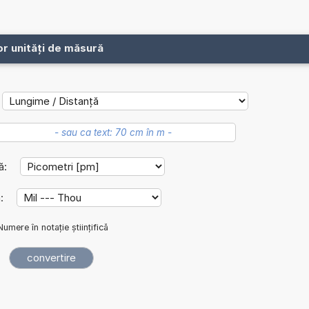
or unități de măsură
lă:
ă:
Numere în notație științifică