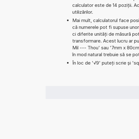
calculator este de 14 poziții. 
utilizărilor.
Mai mult, calculatorul face pos
că numerele pot fi supuse unor
ci diferite unități de măsură pot
transformare. Acest lucru ar p
Mil --- Thou' sau '7mm x 80cm
în mod natural trebuie să se po
În loc de '√9' puteți scrie și 'sq