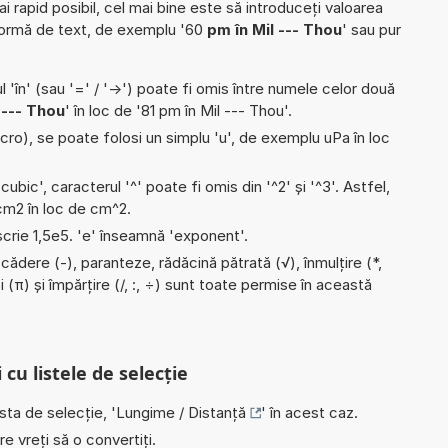
ai rapid posibil, cel mai bine este să introduceți valoarea
formă de text, de exemplu '60
pm în Mil --- Thou
' sau pur
l 'în' (sau '=' / '->') poate fi omis între numele celor două
 --- Thou
' în loc de '81 pm în Mil --- Thou'.
micro), se poate folosi un simplu 'u', de exemplu uPa în loc
'cubic', caracterul '^' poate fi omis din '^2' și '^3'. Astfel,
i cm2 în loc de cm^2.
 scrie 1,5e5. 'e' înseamnă 'exponent'.
cădere (-), paranteze, rădăcină pătrată (√), înmulțire (*,
i (π) și împărțire (/, :, ÷) sunt toate permise în această
 cu listele de selecție
ista de selecție, '
Lungime / Distanță
' în acest caz.
e vreți să o convertiți.