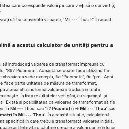
nitatea care corespunde valorii pe care vreți să o convertiți,
z.
 vreți să fie convertită valoarea, '
Mil --- Thou
' în acest
plină a acestui calculator de unități pentru a
il să introduceți valoarea de transformat împreună cu
lu, '867 Picometri'. Aceasta se poate face utilizând fie
ie abrevierea sade exemplu, fie 'Picometri', fie 'pm'. Apoi
rie face parte unitatea de măsură de transformat,
upă aceea el transformă valoarea introdusă în toate
noaște. În lista rezultatelor veți găsi, cu siguranță, și
ial. Există și posibilitatea ca valoarea de transformat să fie
m în Mil --- Thou' sau '22
Picometri -> Mil --- Thou
' sau
metri în Mil --- Thou
'. În această situație, calculatorul
ră specifică în care trebuie transformată valoarea inițială.
poate astfel evita o căutare greoaie a valorii dorite în lungi