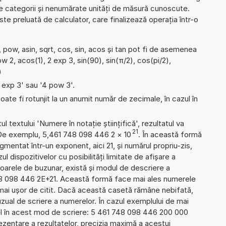
de categorii și nenumărate unități de măsură cunoscute.
e preluată de calculator, care finalizează operația într-o
 pow, asin, sqrt, cos, sin, acos și tan pot fi de asemenea
ow 2, acos(1), 2 exp 3, sin(90), sin(π/2), cos(pi/2),
)
4 exp 3' sau '4 pow 3'.
ate fi rotunjit la un anumit număr de zecimale, în cazul în
l textului 'Numere în notație științifică', rezultatul va
21
 De exemplu, 5,461 748 098 446 2
×
10
. În această formă
mentat într-un exponent, aici 21, și numărul propriu-zis,
l dispozitivelor cu posibilități limitate de afișare a
oarele de buzunar, există și modul de descriere a
8 098 446 2E+21. Această formă face mai ales numerele
 mai ușor de citit. Dacă această casetă rămâne nebifată,
uzual de scriere a numerelor. În cazul exemplului de mai
el în acest mod de scriere: 5 461 748 098 446 200 000
zentare a rezultatelor, precizia maximă a acestui