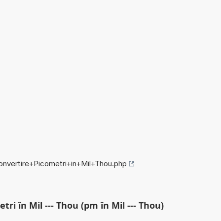
convertire+Picometri+in+Mil+Thou.php
tri în Mil --- Thou (pm în Mil --- Thou)