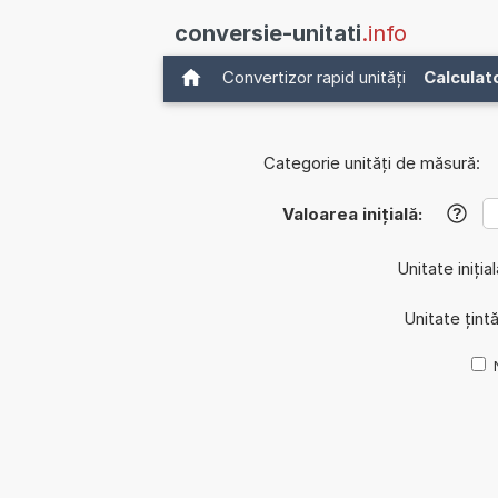
conversie-unitati
.info
Convertizor rapid unități
Calculat
Categorie unități de măsură:
Valoarea inițială:
?
Unitate iniția
Unitate țint