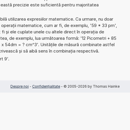
Această precizie este suficientă pentru majoritatea
ibilă utilizarea expresiilor matematice. Ca urmare, nu doar
 operații matematice, cum ar fi, de exemplu, '59 * 33 pm',
 fi și ele cuplate unele cu altele direct în operația de
utea, de exemplu, lua următoarea formă: '12 Picometri + 85
 x 54dm = ? cm^3'. Unitățile de măsură combinate astfel
trivească și să aibă sens în combinația respectivă.
rt 9'.
Despre noi
-
Confidențialitate
- © 2005-2026 by Thomas Hainke