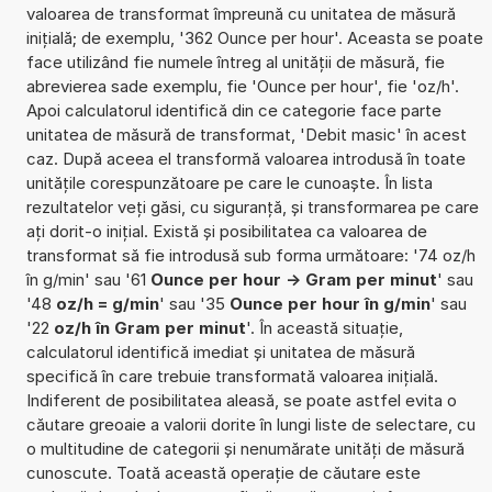
valoarea de transformat împreună cu unitatea de măsură
inițială; de exemplu, '362 Ounce per hour'. Aceasta se poate
face utilizând fie numele întreg al unității de măsură, fie
abrevierea sade exemplu, fie 'Ounce per hour', fie 'oz/h'.
Apoi calculatorul identifică din ce categorie face parte
unitatea de măsură de transformat, 'Debit masic' în acest
caz. După aceea el transformă valoarea introdusă în toate
unitățile corespunzătoare pe care le cunoaște. În lista
rezultatelor veți găsi, cu siguranță, și transformarea pe care
ați dorit-o inițial. Există și posibilitatea ca valoarea de
transformat să fie introdusă sub forma următoare: '74 oz/h
în g/min' sau '61
Ounce per hour -> Gram per minut
' sau
'48
oz/h = g/min
' sau '35
Ounce per hour în g/min
' sau
'22
oz/h în Gram per minut
'. În această situație,
calculatorul identifică imediat și unitatea de măsură
specifică în care trebuie transformată valoarea inițială.
Indiferent de posibilitatea aleasă, se poate astfel evita o
căutare greoaie a valorii dorite în lungi liste de selectare, cu
o multitudine de categorii și nenumărate unități de măsură
cunoscute. Toată această operație de căutare este