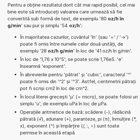
Pentru a obține rezultatul dorit cât mai rapid posibil, cel mai
bine este să introduceți valoarea care urmează să fie
convertită sub formă de text, de exemplu '80
oz/h în
g/min
' sau pur și simplu '54
oz/h
':
În majoritatea cazurilor, cuvântul 'în' (sau '=' / '->')
poate fi omis între numele celor două unități, de
exemplu '28
oz/h g/min
' în loc de '41 oz/h în g/min'.
În loc de '1,76 x 10^5', se poate scrie 1,76e5. 'e'
înseamnă 'exponent'.
În abrevierile pentru 'pătrat' și 'cubic', caracterul '^'
poate fi omis din '^2' și '^3'. Astfel, centimetrii pătrați
pot fi scriși cm2 în loc de cm^2.
În locul literei grecești 'µ' (= micro), se poate folosi un
simplu 'u', de exemplu uPa în loc de µPa.
Operațiile aritmetice de bază: scădere (-), rădăcină
pătrată (√), adunare (+), paranteze, pi (π), înmulțire (*,
x), exponent (^) și împărțire (/, :, ÷) sunt toate
permise în această etapă