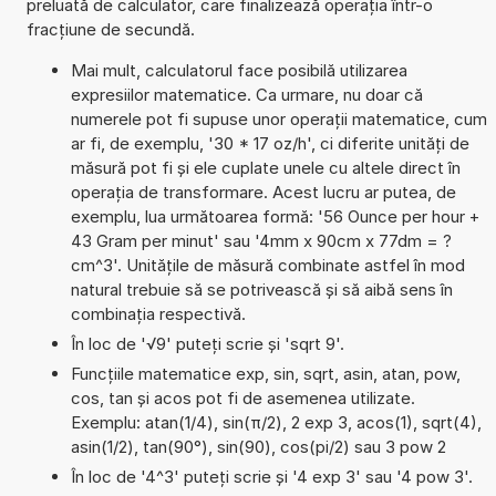
preluată de calculator, care finalizează operația într-o
fracțiune de secundă.
Mai mult, calculatorul face posibilă utilizarea
expresiilor matematice. Ca urmare, nu doar că
numerele pot fi supuse unor operații matematice, cum
ar fi, de exemplu, '30 * 17 oz/h', ci diferite unități de
măsură pot fi și ele cuplate unele cu altele direct în
operația de transformare. Acest lucru ar putea, de
exemplu, lua următoarea formă: '56 Ounce per hour +
43 Gram per minut' sau '4mm x 90cm x 77dm = ?
cm^3'. Unitățile de măsură combinate astfel în mod
natural trebuie să se potrivească și să aibă sens în
combinația respectivă.
În loc de '√9' puteți scrie și 'sqrt 9'.
Funcțiile matematice exp, sin, sqrt, asin, atan, pow,
cos, tan și acos pot fi de asemenea utilizate.
Exemplu: atan(1/4), sin(π/2), 2 exp 3, acos(1), sqrt(4),
asin(1/2), tan(90°), sin(90), cos(pi/2) sau 3 pow 2
În loc de '4^3' puteți scrie și '4 exp 3' sau '4 pow 3'.