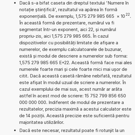
Dacă s-a bifat caseta din dreptul textului 'Numere în
notație științifică', rezultatul va apărea în formă
22
exponențială. De exemplu, 1,575 279 985 665
×
10
.
În această formă de prezentare, numărul va fi
segmentat într-un exponent, aici 22, și numărul
propriu-zis, aici 1,575 279 985 665. În cazul
dispozitivelor cu posibilități limitate de afișare a
numerelor, de exemplu calculatoarele de buzunar,
există și modul de descriere a numerelor sub forma:
1,575 279 985 665 E+22. Această formă face mai ales
numerele foarte mari și cele foarte mici mai ușor de
citit. Dacă această casetă rămâne nebifată, rezultatul
este afișat în modul uzual de scriere a numerelor. În
cazul exemplului de mai sus, acest număr ar arăta
astfel în acest mod de scriere: 15 752 799 856 650
000 000 000. Indiferent de modul de prezentare a
rezultatelor, precizia maximă a acestui calculator este
de 14 poziții. Această precizie este suficientă pentru
majoritatea utilizărilor.
Dacă este necesar, rezultatul poate fi rotunjit la un